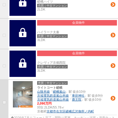
嵯峨ハイツ
売買｜中古マンション
2LDK
会員物件
ハイラーク太秦
売買｜中古マンション
3LDK
会員物件
クレヴィア京都西院
売買｜中古マンション
3LDK
売買｜中古マンション
ライトコート嵯峨
山陰本線
「
嵯峨嵐山
」駅 徒歩10分
京福電気鉄道嵐山本線
「
車折神社
」駅 徒歩9分
京福電気鉄道嵐山本線
「
鹿王院
」駅 徒歩10分
2,090万円
間取:
2LDK/55.78㎡
京都府
京都市右京区
嵯峨広沢御所ノ内町
◆2026年7月リフォーム完了：間取り変更、キッチン・浴室・洗面台・ト