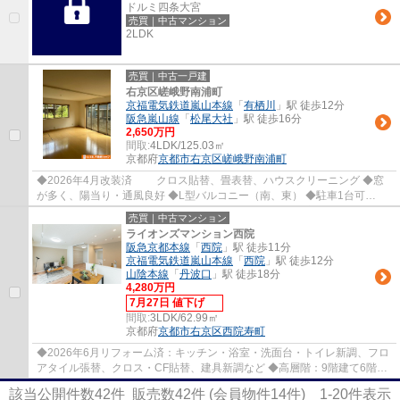
ドルミ四条大宮
売買｜中古マンション
2LDK
売買｜中古一戸建
右京区嵯峨野南浦町
京福電気鉄道嵐山本線
「
有栖川
」駅 徒歩12分
阪急嵐山線
「
松尾大社
」駅 徒歩16分
2,650万円
間取:
4LDK/125.03㎡
京都府
京都市右京区
嵯峨野南浦町
◆2026年4月改装済 クロス貼替、畳表替、ハウスクリーニング ◆窓
が多く、陽当り・通風良好 ◆L型バルコニー（南、東） ◆駐車1台可
◆LDK、ゆったり約17帖 ◆延床125平米の4LDK ◆各居室...
売買｜中古マンション
ライオンズマンション西院
阪急京都本線
「
西院
」駅 徒歩11分
京福電気鉄道嵐山本線
「
西院
」駅 徒歩12分
山陰本線
「
丹波口
」駅 徒歩18分
4,280万円
7月27日 値下げ
間取:
3LDK/62.99㎡
京都府
京都市右京区
西院寿町
◆2026年6月リフォーム済：キッチン・浴室・洗面台・トイレ新調、フロ
アタイル張替、クロス・CF貼替、建具新調など ◆高層階：9階建て6階部
分 ◆南向き ◆陽当り、通風、眺望良好 ◆エアコ...
該当公開件数
42
件 販売数
42
件 (会員物件
14
件)
1-20
件表示