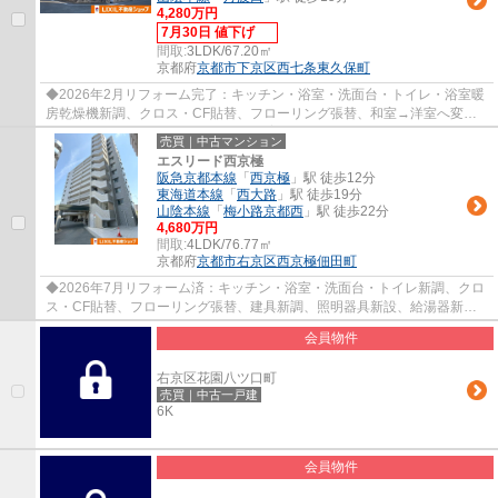
4,280万円
7月30日 値下げ
間取:
3LDK/67.20㎡
京都府
京都市下京区
西七条東久保町
◆2026年2月リフォーム完了：キッチン・浴室・洗面台・トイレ・浴室暖
房乾燥機新調、クロス・CF貼替、フローリング張替、和室→洋室へ変更
など ◆南向きバルコニー ◆ペット飼育可（規約有...
売買｜中古マンション
エスリード西京極
阪急京都本線
「
西京極
」駅 徒歩12分
東海道本線
「
西大路
」駅 徒歩19分
山陰本線
「
梅小路京都西
」駅 徒歩22分
4,680万円
間取:
4LDK/76.77㎡
京都府
京都市右京区
西京極佃田町
◆2026年7月リフォーム済：キッチン・浴室・洗面台・トイレ新調、クロ
ス・CF貼替、フローリング張替、建具新調、照明器具新設、給湯器新調
など ◆南東角部屋 ◆2面バルコニー ◆4LDK ◆床暖...
会員物件
右京区花園八ツ口町
売買｜中古一戸建
6K
会員物件