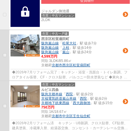
会員物件
ジャルダン御池通
売買｜中古マンション
2LDK
売買｜中古一戸建
西京区松室扇田町
阪急嵐山線
「
松尾大社
」駅 徒歩7分
阪急嵐山線
「
上桂
」駅 徒歩14分
阪急嵐山線
「
嵐山
」駅 徒歩24分
4,599万円
間取:
3LDK/85.86㎡
京都府
京都市西京区
松室扇田町
◆2026年7月リフォーム完了：キッチン・浴室・洗面台・トイレ新調、フ
ロアタイル張替、CF・クロス貼替、バルコニー防水塗装など ◆東向き ◆
南・東2面バルコニー ◆トイレ2ヶ所有 ◆食洗機...
売買｜中古マンション
ルピエ四条
阪急京都本線
「
西院
」駅 徒歩2分
京福電気鉄道嵐山本線
「
西院
」駅 徒歩2分
京都地下鉄東西線
「
西大路御池
」駅 徒歩15分
750万円
間取:
1K/18.67㎡
京都府
京都市中京区
壬生仙念町
◆2026年2月リフォーム済 キッチン・UB新調、クロス貼替、CF貼替、
建具塗装、冷蔵庫入替、給湯器交換、コンセント・カーテンレール交換、