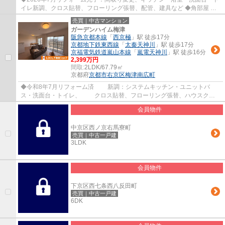
イレ新調、クロス貼替、フローリング張替、配管、建具など ◆角部屋 ◆2
面バルコニー＆テラス付 ◆全室2面採光 ◆約37....
売買｜中古マンション
ガーデンハイム梅津
阪急京都本線
「
西京極
」駅 徒歩17分
京都地下鉄東西線
「
太秦天神川
」駅 徒歩17分
京福電気鉄道嵐山本線
「
嵐電天神川
」駅 徒歩16分
2,399万円
間取:
2LDK/67.79㎡
京都府
京都市右京区
梅津南広町
◆令和8年7月リフォーム済 新調：システムキッチン・ユニットバ
ス・洗面台・トイレ、 クロス貼替、フローリング張替、ハウスクリ
ーニングなど ◆上層階（11階建ての8階部分） ◆...
会員物件
中京区西ノ京右馬寮町
売買｜中古一戸建
3LDK
会員物件
下京区西七条西八反田町
売買｜中古一戸建
6DK