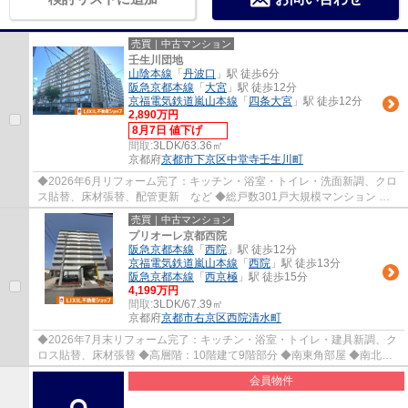
売買｜中古マンション
壬生川団地
山陰本線
「
丹波口
」駅 徒歩6分
阪急京都本線
「
大宮
」駅 徒歩12分
京福電気鉄道嵐山本線
「
四条大宮
」駅 徒歩12分
2,890万円
8月7日 値下げ
間取:
3LDK/63.36㎡
京都府
京都市下京区
中堂寺壬生川町
◆2026年6月リフォーム完了：キッチン・浴室・トイレ・洗面新調、クロ
ス貼替、床材張替、配管更新 など ◆総戸数301戸大規模マンション ◆
高層階：11階建の8階部分 ◆東向きバルコニー ◆...
売買｜中古マンション
プリオーレ京都西院
阪急京都本線
「
西院
」駅 徒歩12分
京福電気鉄道嵐山本線
「
西院
」駅 徒歩13分
阪急京都本線
「
西京極
」駅 徒歩15分
4,199万円
間取:
3LDK/67.39㎡
京都府
京都市右京区
西院清水町
◆2026年7月末リフォーム完了：キッチン・浴室・トイレ・建具新調、ク
ロス貼替、床材張替 ◆高層階：10階建て9階部分 ◆南東角部屋 ◆南北両
面バルコニー ◆全居室収納付、採光有 ◆イオンモ...
会員物件