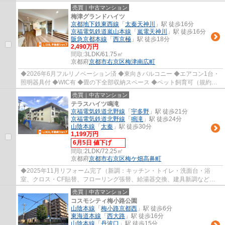
ハウスクリーニング ◆バルコニー付タイプ ◆居...
売買｜中古マンション
梅津グランドハイツ
京都地下鉄東西線
「
太秦天神川
」駅 徒歩16分
京福電気鉄道嵐山本線
「
嵐電天神川
」駅 徒歩16分
阪急京都本線
「
西京極
」駅 徒歩18分
2,490万円
間取:
3LDK/61.75㎡
京都府
京都市右京区
梅津南広町
◆2026年6月フルリノベーション済 ◆東向きバルコニー ◆エアコン1台・
照明器具付 ◆WIC有 ◆畳の下全部収納スペース ◆ペット飼育可（規約
有） ◆総戸数200戸の大規模マンション ◆マンション...
売買｜中古マンション
テラスハイツ鳴滝
京福電気鉄道北野線
「
宇多野
」駅 徒歩21分
京福電気鉄道北野線
「
鳴滝
」駅 徒歩24分
山陰本線
「
太秦
」駅 徒歩30分
1,199万円
6月5日 値下げ
間取:
2LDK/72.25㎡
京都府
京都市右京区
梅ケ畑高鼻町
◆2025年11月リフォーム完了（新調：キッチン・トイレ・洗面台・浴
室、クロス・CF貼替、フローリング張替、給湯器交換、建具新調など）
◆南向き広々テラス ◆全居室ペアガラス ◆緑豊かな...
売買｜中古マンション
コスモシティ梅小路公園
山陰本線
「
梅小路京都西
」駅 徒歩6分
東海道本線
「
西大路
」駅 徒歩16分
山陰本線
「
丹波口
」駅 徒歩15分