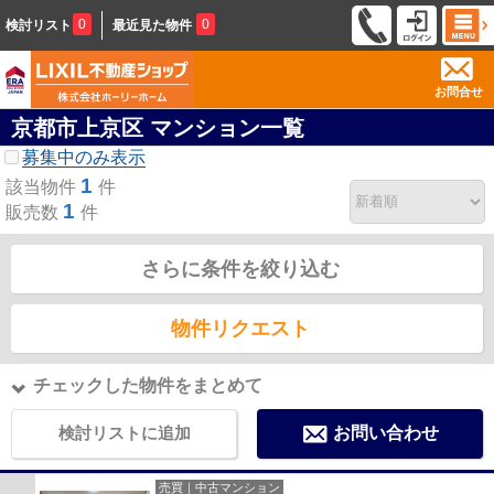
0
0
検討リスト
最近見た物件
お問合せ
京都市上京区 マンション一覧
募集中のみ表示
1
該当物件
件
1
販売数
件
さらに条件を絞り込む
物件リクエスト
チェックした物件をまとめて
検討リストに追加
お問い合わせ
売買｜中古マンション