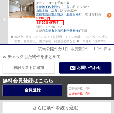
グラン・コート千本一条
京都地下鉄東西線
「
二条
」駅 徒歩20分
山陰本線
「
二条
」駅 徒歩22分
京福電気鉄道北野線
「
北野白梅町
」駅 徒歩16分
4,130万円
6月20日 値下げ
間取:
3LDK/66.96㎡
京都府
京都市上京区
北伊勢殿構町
695
◆2026年3月リフォーム完了：洗面台・トイレ新調、フローリング張替、
CF貼替、畳表替え、網戸張替、給湯器交換など ◆千本通りに面すマンシ
ョン ◆東向きバルコニー ◆L字型キッチン ◆全居...
該当公開件数
1
件 販売数
1
件
1-1
件表示
チェックした物件をまとめて
検討リストに追加
お問い合わせ
無料会員登録はこちら
公開物件数：
0
件
会員登録
会員物件数：
0
件
さらに条件を絞り込む