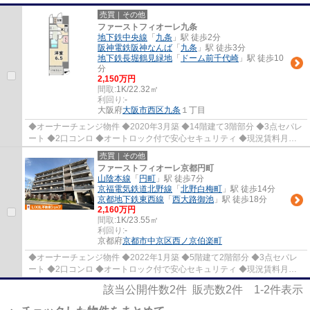
売買｜その他
ファーストフィオーレ九条
地下鉄中央線
「
九条
」駅 徒歩2分
阪神電鉄阪神なんば
「
九条
」駅 徒歩3分
地下鉄長堀鶴見緑地
「
ドーム前千代崎
」駅 徒歩10
分
2,150万円
間取:
1K/22.32㎡
利回り:
-
大阪府
大阪市西区
九条
１丁目
◆オーナーチェンジ物件 ◆2020年3月築 ◆14階建て3階部分 ◆3点セパレ
ート ◆2口コンロ ◆オートロック付で安心セキュリティ ◆現況賃料月
額：66,800円（共益費込み） ◆地下鉄・阪神「九条」...
売買｜その他
ファーストフィオーレ京都円町
山陰本線
「
円町
」駅 徒歩7分
京福電気鉄道北野線
「
北野白梅町
」駅 徒歩14分
京都地下鉄東西線
「
西大路御池
」駅 徒歩18分
2,160万円
間取:
1K/23.55㎡
利回り:
-
京都府
京都市中京区
西ノ京伯楽町
◆オーナーチェンジ物件 ◆2022年1月築 ◆5階建て2階部分 ◆3点セパレ
ート ◆2口コンロ ◆オートロック付で安心セキュリティ ◆現況賃料月
額：69,500円（共益費込み） ◆学生に人気の立地：花...
該当公開件数
2
件 販売数
2
件
1-2
件表示