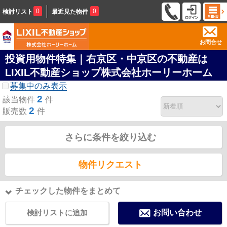
0
0
検討リスト
最近見た物件
お問合せ
投資用物件特集｜右京区・中京区の不動産は
LIXIL不動産ショップ株式会社ホーリーホーム
募集中のみ表示
2
該当物件
件
2
販売数
件
さらに条件を絞り込む
物件リクエスト
チェックした物件をまとめて
検討リストに追加
お問い合わせ