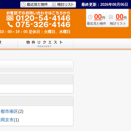
最終更新：2026年08月06日
00
00
件
件
最近見た物件
検討リスト
0：00～19：00
定休日：火曜日、水曜日
京都市南区
(2)
長岡京市
(1)