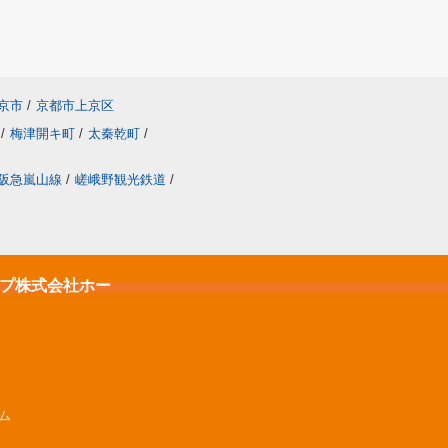
京市
/
京都市上京区
/
梅津開キ町
/
太秦乾町
/
阪急嵐山線
/
嵯峨野観光鉄道
/
ップ株式会社ホー
ーム