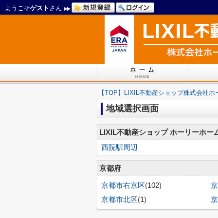
ようこそ
ゲスト
さん
【TOP】LIXIL不動産ショップ株式会社
地域選択画面
LIXIL不動産ショップ ホーリーホ
西院駅周辺
京都府
京都市右京区
(102)
京
京都市北区
(1)
京