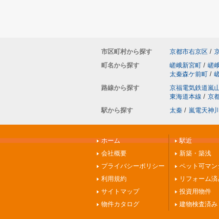
市区町村から探す
京都市右京区
/
町名から探す
嵯峨新宮町
/
嵯
太秦森ケ前町
/
路線から探す
京福電気鉄道嵐
東海道本線
/
京
駅から探す
太秦
/
嵐電天神
ホーム
駅近
会社概要
新築・築浅
プライバシーポリシー
ペット可マン
利用規約
リフォーム済
サイトマップ
投資用物件
物件カタログ
建物検査済み