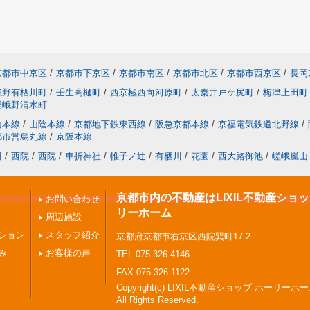
京都市中京区
/
京都市下京区
/
京都市南区
/
京都市北区
/
京都市西京区
/
長岡
峨野有栖川町
/
壬生高樋町
/
西京極西向河原町
/
太秦井戸ケ尻町
/
梅津上田町
嵯峨野清水町
山本線
/
山陰本線
/
京都地下鉄東西線
/
阪急京都本線
/
京福電気鉄道北野線
/
都市営烏丸線
/
京阪本線
川
/
西院
/
西院
/
車折神社
/
帷子ノ辻
/
有栖川
/
花園
/
西大路御池
/
嵯峨嵐山
京都市内の不動産はLIXIL不動産ショ
お問い合わせ
リーホーム
周辺施設
ション
スタッフ紹介
京都府京都市右京区西院巽町17-2
み
お客様の声
TEL:075-326-4146
FAX:075-326-1122
Copyright(c) LIXIL不動産ショップ ホーリーホ
All Rights Reserved.