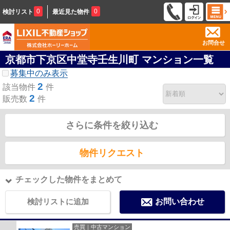
0
0
検討リスト
最近見た物件
お問合せ
京都市下京区中堂寺壬生川町 マンション一覧
募集中のみ表示
2
該当物件
件
2
販売数
件
さらに条件を絞り込む
物件リクエスト
チェックした物件をまとめて
検討リストに追加
お問い合わせ
売買｜中古マンション