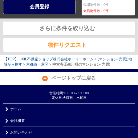
公開物件数：
0
件
会員登録
会員物件数：
0
件
さらに条件を絞り込む
物件リクエスト
【TOP】LIXIL不動産ショップ株式会社ホーリーホーム
>
(マンション(売買))地
域から探す
>
京都市下京区
>
中堂寺壬生川町のマンション(売買)
ページトップに戻る
営業時間:10：00～19：00
定休日:火曜日、水曜日
ホーム
会社概要
お問い合わせ