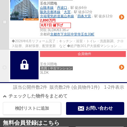
壬生川団地
山陰本線
「
丹波口
」駅 徒歩6分
阪急京都本線
「
大宮
」駅 徒歩12分
京福電気鉄道嵐山本線
「
四条大宮
」駅 徒歩12分
2,890万円
8月7日 値下げ
間取:
3LDK/63.36㎡
京都府
京都市下京区
中堂寺壬生川町
◆2026年6月リフォーム完了：キッチン・浴室・トイレ・洗面新調、クロ
ス貼替、床材張替、配管更新 など ◆総戸数301戸大規模マンション ◆
高層階：11階建の8階部分 ◆東向きバルコニー ◆...
会員物件
壬生川団地
売買｜中古マンション
3LDK
該当公開件数
2
件 販売数
2
件 (会員物件
1
件)
1-2
件表示
チェックした物件をまとめて
検討リストに追加
お問い合わせ
無料会員登録はこちら