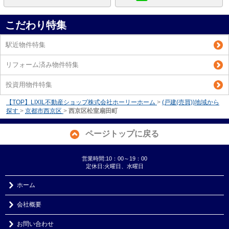
こだわり特集
駅近物件特集
リフォーム済み物件特集
投資用物件特集
【TOP】LIXIL不動産ショップ株式会社ホーリーホーム
>
(戸建(売買))地域から
探す
>
京都市西京区
>
西京区松室扇田町
ページトップに戻る
営業時間:10：00～19：00
定休日:火曜日、水曜日
ホーム
会社概要
お問い合わせ