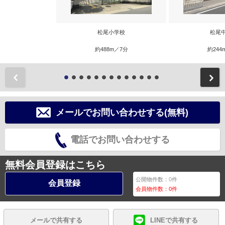
松尾小学校
松尾
約488m／7分
約244
前
メールでお問い合わせする(無料)
電話でお問い合わせする
無料会員登録はこちら
公開物件数：
0
件
会員登録
会員物件数：
0
件
メールで共有する
LINEで共有する