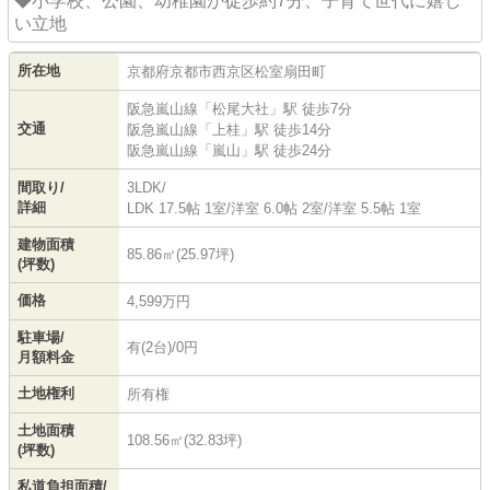
◆小学校、公園、幼稚園が徒歩約7分、子育て世代に嬉し
い立地
所在地
京都府
京都市西京区
松室扇田町
阪急嵐山線
「
松尾大社
」駅 徒歩7分
交通
阪急嵐山線
「
上桂
」駅 徒歩14分
阪急嵐山線
「
嵐山
」駅 徒歩24分
間取り/
3LDK/
詳細
LDK 17.5帖 1室
/
洋室 6.0帖 2室
/
洋室 5.5帖 1室
建物面積
85.86㎡(25.97坪)
(坪数)
価格
4,599万円
駐車場/
有(2台)/0円
月額料金
土地権利
所有権
土地面積
108.56㎡(32.83坪)
(坪数)
私道負担面積/