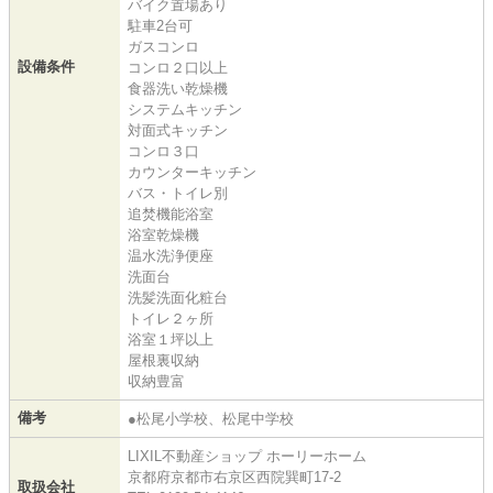
バイク置場あり
駐車2台可
ガスコンロ
設備条件
コンロ２口以上
食器洗い乾燥機
システムキッチン
対面式キッチン
コンロ３口
カウンターキッチン
バス・トイレ別
追焚機能浴室
浴室乾燥機
温水洗浄便座
洗面台
洗髪洗面化粧台
トイレ２ヶ所
浴室１坪以上
屋根裏収納
収納豊富
備考
●松尾小学校、松尾中学校
LIXIL不動産ショップ ホーリーホーム
京都府京都市右京区西院巽町17-2
取扱会社