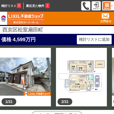
0
1
検討リスト
最近見た物件
お問合せ
西京区松室扇田町
価格
4,599
万円
検討リストに追加
1/31
2/31