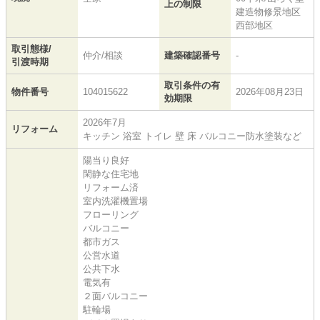
上の制限
建造物修景地区
西部地区
取引態様/
仲介/相談
建築確認番号
-
引渡時期
取引条件の有
物件番号
104015622
2026年08月23日
効期限
2026年7月
リフォーム
キッチン 浴室 トイレ 壁 床 バルコニー防水塗装など
陽当り良好
閑静な住宅地
リフォーム済
室内洗濯機置場
フローリング
バルコニー
都市ガス
公営水道
公共下水
電気有
２面バルコニー
駐輪場