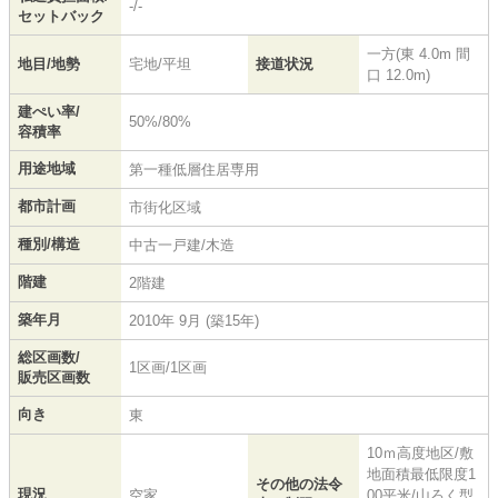
-/-
セットバック
一方(東 4.0m 間
地目/地勢
宅地/平坦
接道状況
口 12.0m)
建ぺい率/
50%/80%
容積率
用途地域
第一種低層住居専用
都市計画
市街化区域
種別/構造
中古一戸建/木造
階建
2階建
築年月
2010年 9月 (築15年)
総区画数/
1区画/1区画
販売区画数
向き
東
10ｍ高度地区/敷
地面積最低限度1
その他の法令
現況
空家
00平米/山ろく型