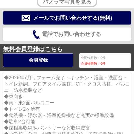
パノラマ写真を見る
メールでお問い合わせする(無料)
電話でお問い合わせする
無料会員登録はこちら
公開物件数：
0
件
会員登録
会員物件数：
0
件
◆2026年7月リフォーム完了：キッチン・浴室・洗面台・
トイレ新調、フロアタイル張替、CF・クロス貼替、バルコ
ニー防水塗装など
◆東向き
◆南・東2面バルコニー
◆トイレ2ヶ所有
◆食洗機・浄水器・浴室乾燥機など充実の標準設備
◆駐車2台可能
◆屋根裏収納やパントリーなど収納豊富