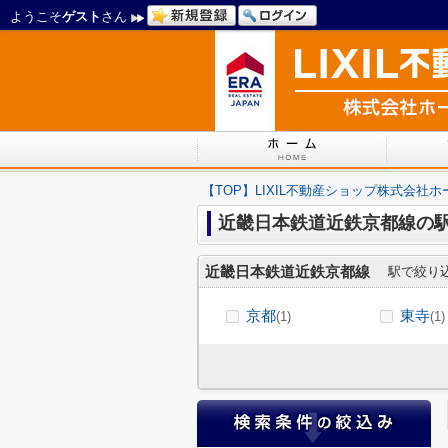
ようこそ
ゲスト
さん
【TOP】LIXIL不動産ショップ株式会社
近畿日本鉄道近鉄京都線の
近畿日本鉄道近鉄京都線
駅で絞り
京都
東寺
(1)
(1)