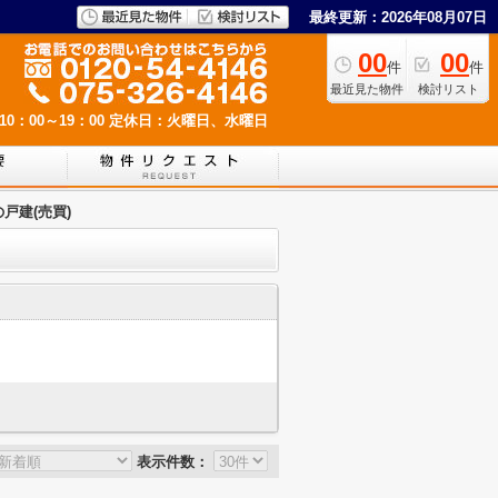
最終更新：2026年08月07日
00
00
件
件
最近見た物件
検討リスト
0：00～19：00
定休日：火曜日、水曜日
戸建(売買)
表示件数：