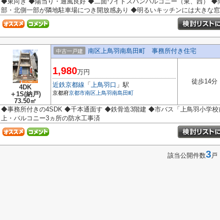
◆東向き ◆陽当り・通風良好 ◆二面ワイドスパンバルコニー（東、西） ◆
部・北側一部が隣地駐車場につき開放感あり ◆明るいキッチンには大きな窓と
南区上鳥羽南島田町 事務所付き住宅
中古一戸建
1,980
万円
徒歩14分
近鉄京都線
「
上鳥羽口
」駅
4DK
京都府
京都市南区
上鳥羽南島田町
＋1S(納戸)
73.50㎡
◆事務所付きの4SDK ◆千本通面す ◆鉄骨造3階建 ◆市バス「上鳥羽小学校
上・バルコニー3ヵ所の防水工事済
3
該当公開件数
戸