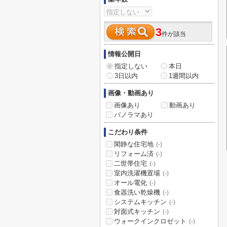
3
件が該当
情報公開日
指定しない
本日
3日以内
1週間以内
画像・動画あり
画像あり
動画あり
パノラマあり
こだわり条件
閑静な住宅地
(-)
リフォーム済
(-)
二世帯住宅
(-)
室内洗濯機置場
(-)
オール電化
(-)
食器洗い乾燥機
(-)
システムキッチン
(-)
対面式キッチン
(-)
ウォークインクロゼット
(-)