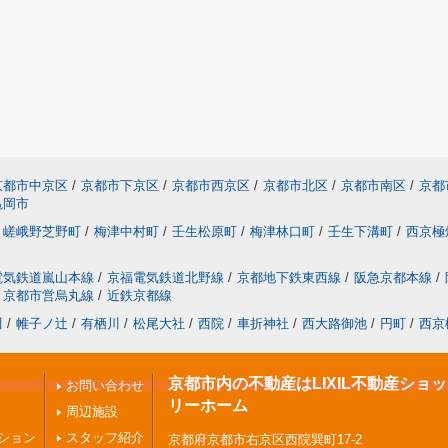
京都市中京区
/
京都市下京区
/
京都市西京区
/
京都市北区
/
京都市南区
/
京都
亀岡市
嵯峨野芝野町
/
梅津中村町
/
壬生松原町
/
梅津林口町
/
壬生下溝町
/
西京極
電気鉄道嵐山本線
/
京福電気鉄道北野線
/
京都地下鉄東西線
/
阪急京都本線
/
京都市営烏丸線
/
近鉄京都線
川
/
帷子ノ辻
/
有栖川
/
松尾大社
/
西院
/
車折神社
/
西大路御池
/
円町
/
西京
京都市内の不動産はLIXIL不動産ショ
お問い合わせ
リーホーム
周辺施設
ション
スタッフ紹介
京都府京都市右京区西院巽町17-2