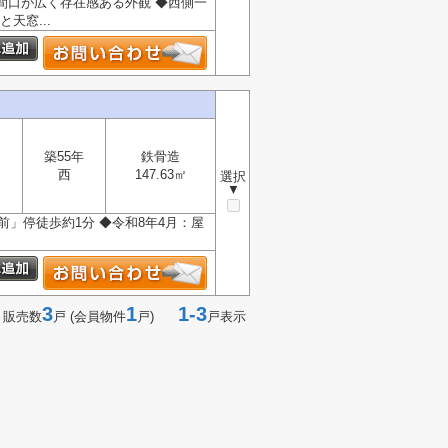
間口が広く存在感ある外観 ◆西側一
天窓...
築55年
鉄骨造
西
147.63㎡
選択
▼
前」停徒歩約1分 ◆令和8年4月：屋
3
1
1-3
 販売数
戸 (会員物件
戸)
戸表示