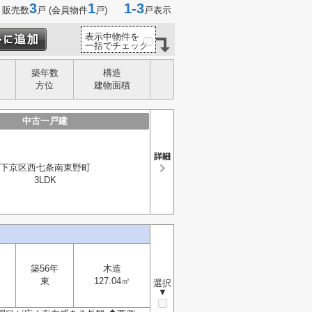
3
1
1-3
 販売数
戸 (会員物件
戸)
戸表示
表示中物件を
一括でチェック
築年数
構造
方位
建物面積
中古一戸建
下京区西七条南東野町
3LDK
築56年
木造
東
127.04㎡
選択
▼