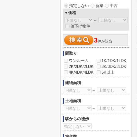
指定しない
新築
中古
▼価格
～
値下げ物件
3
件が該当
間取り
ワンルーム
1K/1DK/1LDK
2K/2DK/2LDK
3K/3DK/3LDK
4K/4DK/4LDK
5K以上
建物面積
～
土地面積
～
駅からの徒歩
築年数