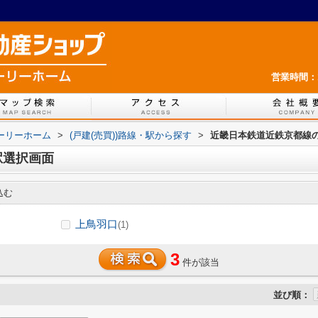
営業時間：1
ホーリーホーム
>
(戸建(売買))路線・駅から探す
>
近畿日本鉄道近鉄京都線の
駅選択画面
込む
上鳥羽口
(1)
3
件が該当
並び順：