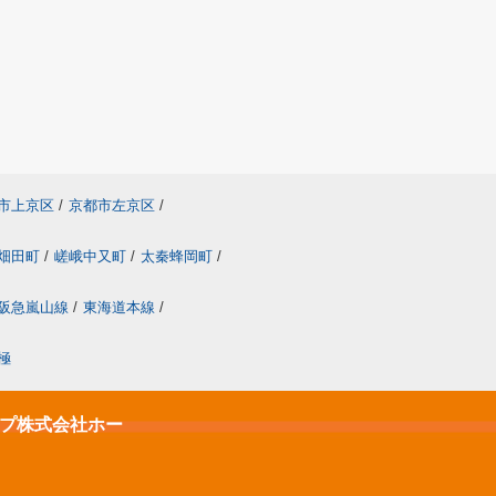
市上京区
/
京都市左京区
/
畑田町
/
嵯峨中又町
/
太秦蜂岡町
/
阪急嵐山線
/
東海道本線
/
極
ップ株式会社ホー