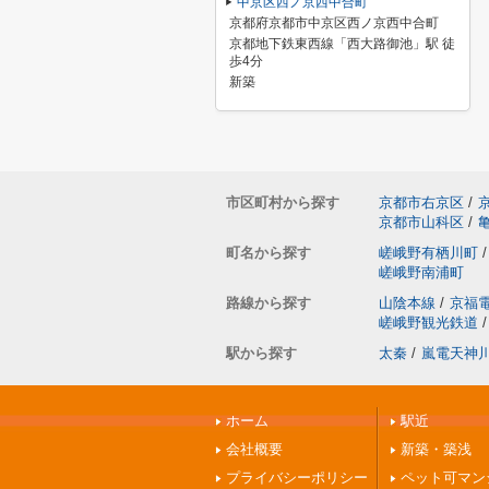
中京区西ノ京西中合町
京都府京都市中京区西ノ京西中合町
京都地下鉄東西線「西大路御池」駅 徒
歩4分
新築
市区町村から探す
京都市右京区
/
京都市山科区
/
町名から探す
嵯峨野有栖川町
/
嵯峨野南浦町
路線から探す
山陰本線
/
京福
嵯峨野観光鉄道
/
駅から探す
太秦
/
嵐電天神
ホーム
駅近
会社概要
新築・築浅
プライバシーポリシー
ペット可マン