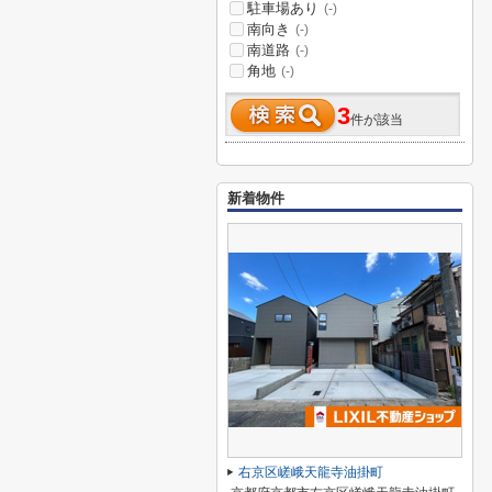
駐車場あり
(-)
南向き
(-)
南道路
(-)
角地
(-)
3
件が該当
新着物件
右京区嵯峨天龍寺油掛町