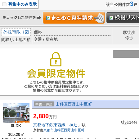
3
募集中のみ表示
該当公開件数
戸
外観
/
間取り図
価格
駅徒歩
停歩
交通 / 所在地
間取り/土地面積
山科区西野山中臣町
中古一戸建
2,880
万円
徒歩14分
京都地下鉄東西線
「
椥辻
」駅
6LDK
京都府
京都市山科区
西野山中臣町
105.20㎡