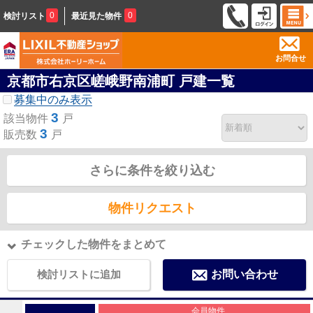
0
0
検討リスト
最近見た物件
お問合せ
京都市右京区嵯峨野南浦町 戸建一覧
募集中のみ表示
3
該当物件
戸
3
販売数
戸
さらに条件を絞り込む
物件リクエスト
チェックした物件をまとめて
検討リストに追加
お問い合わせ
会員物件