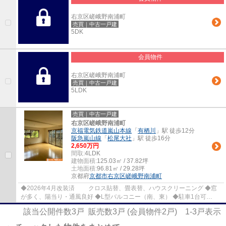
右京区嵯峨野南浦町
売買｜中古一戸建
5DK
会員物件
右京区嵯峨野南浦町
売買｜中古一戸建
5LDK
売買｜中古一戸建
右京区嵯峨野南浦町
京福電気鉄道嵐山本線
「
有栖川
」駅 徒歩12分
阪急嵐山線
「
松尾大社
」駅 徒歩16分
2,650万円
間取:
4LDK
建物面積:
125.03㎡ / 37.82坪
土地面積:
96.81㎡ / 29.28坪
京都府
京都市右京区
嵯峨野南浦町
◆2026年4月改装済 クロス貼替、畳表替、ハウスクリーニング ◆窓
が多く、陽当り・通風良好 ◆L型バルコニー（南、東） ◆駐車1台可
◆LDK、ゆったり約17帖 ◆延床125平米の4LDK ◆各居室...
該当公開件数
3
戸 販売数
3
戸 (会員物件
2
戸)
1-3
戸表示