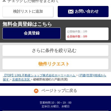
チェックした物件をまとめて
検討リストに追加
お問い合わせ
無料会員登録はこちら
公開物件数：
0
件
会員登録
会員物件数：
0
件
さらに条件を絞り込む
物件リクエスト
【TOP】LIXIL不動産ショップ株式会社ホーリーホーム
>
(戸建(売買))地域から
探す
>
京都市右京区
>
嵯峨野南浦町の戸建(売買)
ページトップに戻る
営業時間:10：00～19：00
定休日:火曜日、水曜日