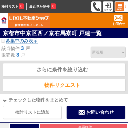
0
0
検討リスト
最近見た物件
お問合せ
京都市中京区西ノ京右馬寮町 戸建一覧
募集中のみ表示
3
該当物件
戸
3
販売数
戸
さらに条件を絞り込む
物件リクエスト
チェックした物件をまとめて
検討リストに追加
お問い合わせ
会員物件