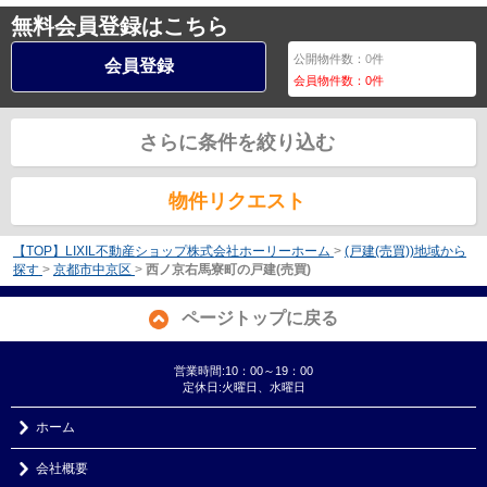
無料会員登録はこちら
公開物件数：
0
件
会員登録
会員物件数：
0
件
さらに条件を絞り込む
物件リクエスト
【TOP】LIXIL不動産ショップ株式会社ホーリーホーム
>
(戸建(売買))地域から
探す
>
京都市中京区
>
西ノ京右馬寮町の戸建(売買)
ページトップに戻る
営業時間:10：00～19：00
定休日:火曜日、水曜日
ホーム
会社概要