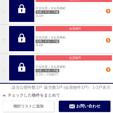
中京区西ノ京右馬寮町
売買｜中古一戸建
3LDK
会員物件
中京区西ノ京右馬寮町
売買｜中古一戸建
3LDK
会員物件
中京区西ノ京右馬寮町
売買｜中古一戸建
2LDK＋2S(納戸)
該当公開件数
3
戸 販売数
3
戸 (会員物件
3
戸)
1-3
戸表示
チェックした物件をまとめて
検討リストに追加
お問い合わせ