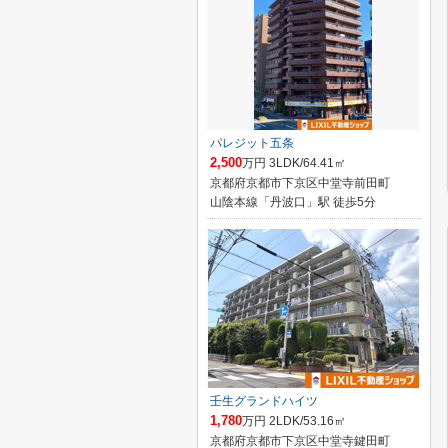
パレジット五条
2,500
万円 3LDK/64.41㎡
京都府京都市下京区中堂寺前田町
山陰本線「丹波口」駅 徒歩5分
壬生グランドハイツ
1,780
万円 2LDK/53.16㎡
京都府京都市下京区中堂寺鍵田町