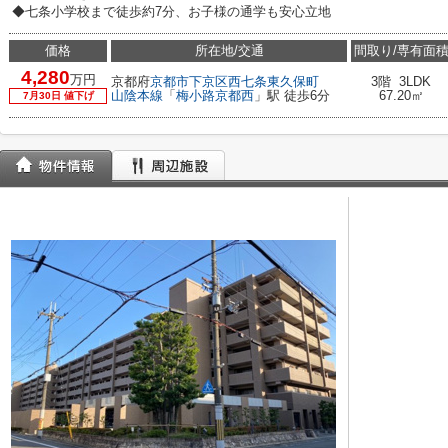
◆七条小学校まで徒歩約7分、お子様の通学も安心立地
価格
所在地/交通
間取り/専有面
4,280
万円
京都府
京都市下京区
西七条東久保町
3階 3LDK
山陰本線
「
梅小路京都西
」駅 徒歩6分
67.20㎡
7月30日 値下げ