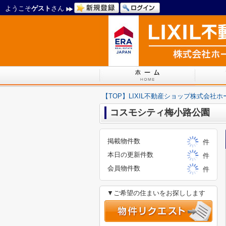
ようこそ
ゲスト
さん
【TOP】LIXIL不動産ショップ株式会社
コスモシティ梅小路公園
掲載物件数
件
本日の更新件数
件
会員物件数
件
▼ご希望の住まいをお探しします