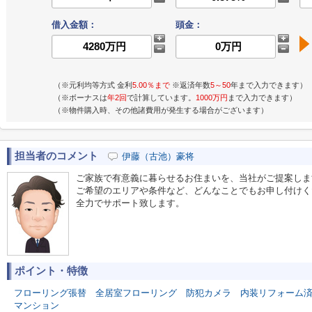
借入金額：
頭金：
（※元利均等方式 金利
5.00％まで
※返済年数
5～50
年まで入力できます）
（※ボーナスは
年2回
で計算しています。
1000万円
まで入力できます）
（※物件購入時、その他諸費用が発生する場合がございます）
担当者のコメント
伊藤（古池）豪将
ご家族で有意義に暮らせるお住まいを、当社がご提案しま
ご希望のエリアや条件など、どんなことでもお申し付けく
全力でサポート致します。
ポイント・特徴
フローリング張替
全居室フローリング
防犯カメラ
内装リフォーム
マンション