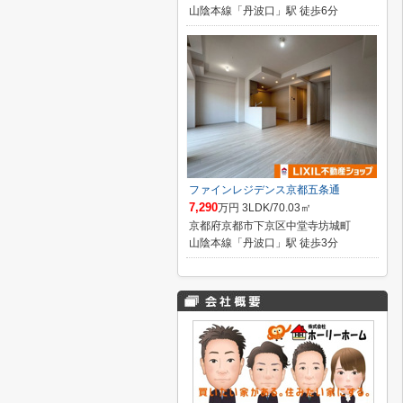
山陰本線「丹波口」駅 徒歩6分
ファインレジデンス京都五条通
7,290
万円 3LDK/70.03㎡
京都府京都市下京区中堂寺坊城町
山陰本線「丹波口」駅 徒歩3分