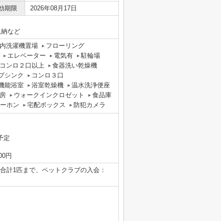
効期限
2026年08月17日
収納など
内洗濯機置場
フローリング
エレベーター
電気有
駐輪場
コンロ２口以上
食器洗い乾燥機
プシンク
コンロ３口
機能浴室
浴室乾燥機
温水洗浄便座
房
ウォークインクロゼット
食品庫
ターホン
宅配ボックス
防犯カメラ
予定
0円
猫合計1匹まで、ペットクラブの入会：