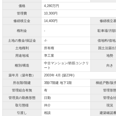
価格
4,280万円
管理費
10,300円
修繕積立金
14,400円
修繕積立
権利金
-
駐車場/月額
土地の敷金/保証金
-/-
借地料/借地
土地権利
所有権
国土法届出
用途地域
準工業
地勢
中古マンション/鉄筋コンクリ
種別/構造
向き
ート
築年月（築年数）
2003年 4月 (築23年)
所在階/階建
3階/7階建 地下1階
棟総戸数/販
管理組合有無
有
管理形
管理員の勤務形態
日勤
管理会
取引態様
仲介
現況
引渡し
相談
建築確認