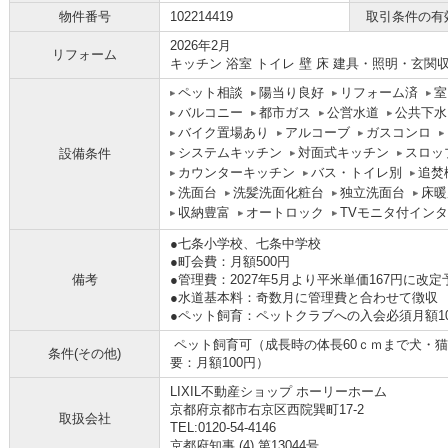
物件番号
102214419
取引条件の有
2026年2月
リフォーム
キッチン 浴室 トイレ 壁 床 建具・照明・玄関
ペット相談
陽当り良好
リフォーム済
室
バルコニー
都市ガス
公営水道
公共下水
バイク置場あり
アルコーブ
ガスコンロ
システムキッチン
対面式キッチン
スロッ
設備条件
カウンターキッチン
バス・トイレ別
追焚
洗面台
洗髪洗面化粧台
独立洗面台
床暖
収納豊富
オートロック
TVモニタ付イン
●七条小学校、七条中学校
●町会費：月額500円
備考
●管理費：2027年5月より平米単価167円に改定
●水道基本料：奇数月に管理費と合わせて徴収
●ペット飼育：ペットクラブへの入会必須月額10
ペット飼育可（成長時の体長60ｃｍまで犬・
条件(その他)
要：月額100円）
LIXIL不動産ショップ ホーリーホーム
京都府京都市右京区西院巽町17-2
取扱会社
TEL:0120-54-4146
京都府知事 (4) 第13044号