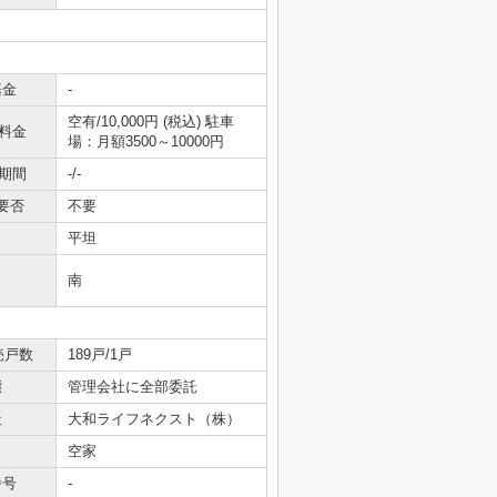
基金
-
空有/10,000円 (税込) 駐車
料金
場：月額3500～10000円
期間
-/-
要否
不要
平坦
南
売戸数
189戸/1戸
態
管理会社に全部委託
社
大和ライフネクスト（株）
空家
番号
-