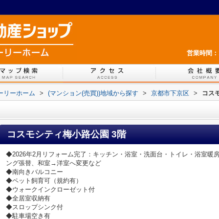
営業時間：1
ホーリーホーム
>
(マンション(売買))地域から探す
>
京都市下京区
>
コス
コスモシティ梅小路公園 3階
◆2026年2月リフォーム完了：キッチン・浴室・洗面台・トイレ・浴室暖
ング張替、和室→洋室へ変更など
◆南向きバルコニー
◆ペット飼育可（規約有）
◆ウォークインクローゼット付
◆全居室収納有
◆スロップシンク付
◆駐車場空き有