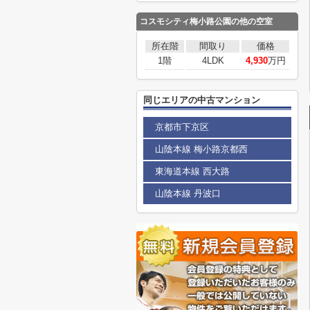
コスモシティ梅小路公園の他の空室
所在階
間取り
価格
1階
4LDK
4,930
万円
同じエリアの中古マンション
京都市下京区
山陰本線 梅小路京都西
東海道本線 西大路
山陰本線 丹波口