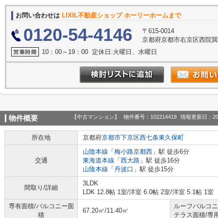
お問い合わせは
LIXIL不動産ショップ ホーリーホームまで
0120-54-4146
〒615-0014
京都府京都市右京区西院巽町
10：00～19：00 定休日:火曜日、水曜日
【中古マンション】
物件番号：102214419
情報更新日：20
物件概要
所在地
京都府
京都市下京区
西七条東久保町
山陰本線
「
梅小路京都西
」駅 徒歩6分
交通
東海道本線
「
西大路
」駅 徒歩16分
山陰本線
「
丹波口
」駅 徒歩15分
3LDK
間取り/詳細
LDK 12.8帖 1室
/
洋室 6.0帖 2室
/
洋室 5.1帖 1室
専有面積/バルコニー面
ルーフバルコニ
67.20㎡/11.40㎡
積
テラス面積/専