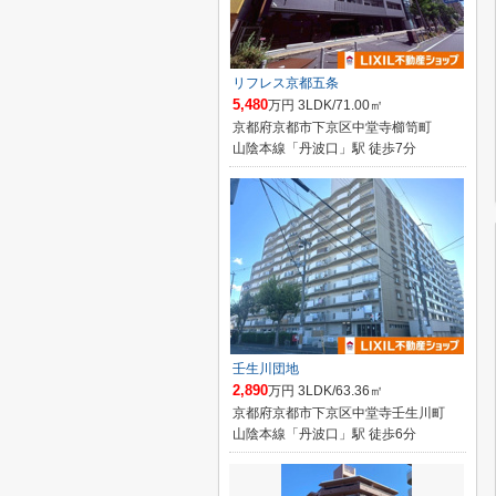
リフレス京都五条
5,480
万円 3LDK/71.00㎡
京都府京都市下京区中堂寺櫛笥町
山陰本線「丹波口」駅 徒歩7分
壬生川団地
2,890
万円 3LDK/63.36㎡
京都府京都市下京区中堂寺壬生川町
山陰本線「丹波口」駅 徒歩6分