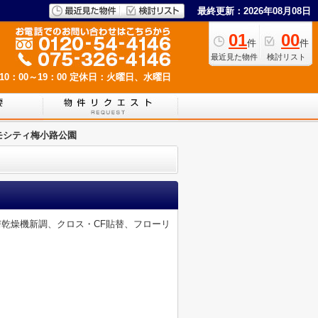
最終更新：2026年08月08日
01
00
件
件
最近見た物件
検討リスト
0：00～19：00
定休日：火曜日、水曜日
モシティ梅小路公園
房乾燥機新調、クロス・CF貼替、フローリ