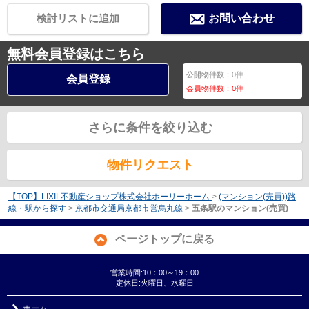
検討リストに追加
お問い合わせ
無料会員登録はこちら
公開物件数：
0
件
会員登録
会員物件数：
0
件
さらに条件を絞り込む
物件リクエスト
【TOP】LIXIL不動産ショップ株式会社ホーリーホーム
>
(マンション(売買))路
線・駅から探す
>
京都市交通局京都市営烏丸線
>
五条駅のマンション(売買)
ページトップに戻る
営業時間:10：00～19：00
定休日:火曜日、水曜日
ホーム