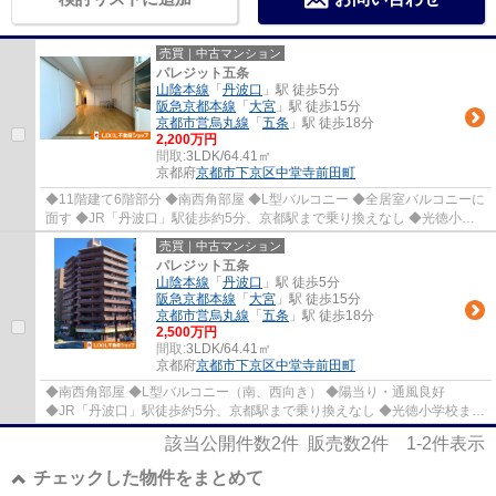
売買｜中古マンション
パレジット五条
山陰本線
「
丹波口
」駅 徒歩5分
阪急京都本線
「
大宮
」駅 徒歩15分
京都市営烏丸線
「
五条
」駅 徒歩18分
2,200万円
間取:
3LDK/64.41㎡
京都府
京都市下京区
中堂寺前田町
◆11階建て6階部分 ◆南西角部屋 ◆L型バルコニー ◆全居室バルコニーに
面す ◆JR「丹波口」駅徒歩約5分、京都駅まで乗り換えなし ◆光徳小学
校まで徒歩約4分、お子様の通学も安心立地 ◆徒歩...
売買｜中古マンション
パレジット五条
山陰本線
「
丹波口
」駅 徒歩5分
阪急京都本線
「
大宮
」駅 徒歩15分
京都市営烏丸線
「
五条
」駅 徒歩18分
2,500万円
間取:
3LDK/64.41㎡
京都府
京都市下京区
中堂寺前田町
◆南西角部屋 ◆L型バルコニー（南、西向き） ◆陽当り・通風良好
◆JR「丹波口」駅徒歩約5分、京都駅まで乗り換えなし ◆光徳小学校まで
徒歩約4分、お子様の通学も安心立地 ◆徒歩約7分圏内...
該当公開件数
2
件 販売数
2
件
1-2
件表示
チェックした物件をまとめて