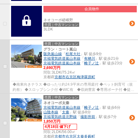
会員物件
ネオコーポ嵯峨野
売買｜中古マンション
3LDK
売買｜中古マンション
グラン・コート嵐山
阪急嵐山線
「
松尾大社
」駅 徒歩9分
京福電気鉄道嵐山本線
「
有栖川
」駅 徒歩21分
京福電気鉄道嵐山本線
「
帷子ノ辻
」駅 徒歩23分
2,690万円
間取:
3LDK/75.24㎡
京都府
京都市右京区
梅津罧原町
◆南東向きテラス ◆ゆったり約24.9平米の専用庭付 ◆ペット飼育可（規
約有） ◆スロップシンク付 ◆WIC有 ◆収納豊富 ◆専用ポーチ付 ◆徒歩
約10分圏内にスーパー、コンビニ、ドラッグストア...
売買｜中古マンション
ネオコーポ太秦
京福電気鉄道嵐山本線
「
帷子ノ辻
」駅 徒歩6分
山陰本線
「
太秦
」駅 徒歩8分
京福電気鉄道北野線
「
撮影所前
」駅 徒歩7分
1,850万円
4月18日 値下げ
間取:
2LDK/56.00㎡
京都府
京都市右京区
太秦多藪町