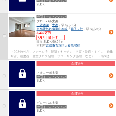
売買｜中古マンション
2LDK
売買｜中古マンション
グローバル太秦
山陰本線
「
太秦
」駅 徒歩2分
京福電気鉄道嵐山本線
「
帷子ノ辻
」駅 徒歩5分
2,330万円
2月7日 値下げ
間取:
3LDK/60.94㎡
京都府
京都市右京区
太秦馬塚町
・2024年4月リフォーム済（新調：キッチン・浴室・洗面・トイレ、給排
水管、給湯器、全室クロス貼替、フローリング張替 など） ・南向きバ
ルコニー ・陽当り良好 ・ペット飼育可（...
会員物件
ネオコーポ太秦
売買｜中古マンション
3LDK
会員物件
グローバル太秦
売買｜中古マンション
3LDK