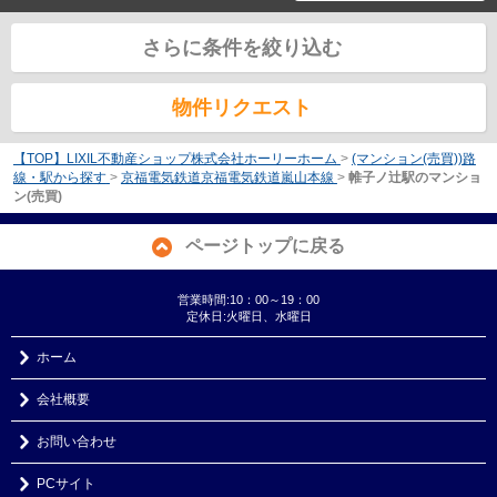
さらに条件を絞り込む
物件リクエスト
【TOP】LIXIL不動産ショップ株式会社ホーリーホーム
>
(マンション(売買))路
線・駅から探す
>
京福電気鉄道京福電気鉄道嵐山本線
>
帷子ノ辻駅のマンショ
ン(売買)
ページトップに戻る
営業時間:10：00～19：00
定休日:火曜日、水曜日
ホーム
会社概要
お問い合わせ
PCサイト