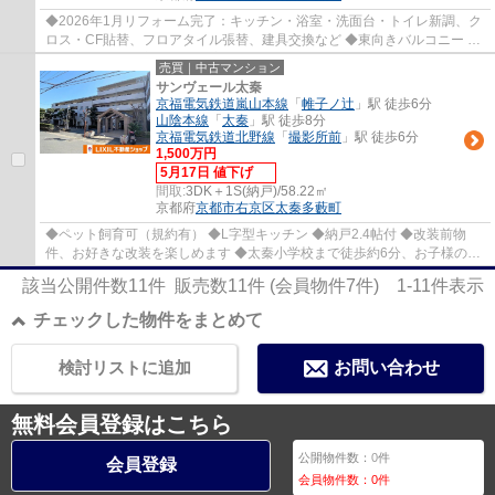
◆2026年1月リフォーム完了：キッチン・浴室・洗面台・トイレ新調、ク
ロス・CF貼替、フロアタイル張替、建具交換など ◆東向きバルコニー ◆
約37平米の専用庭付 ◆全居室収納あり ◆徒歩約4...
売買｜中古マンション
サンヴェール太秦
京福電気鉄道嵐山本線
「
帷子ノ辻
」駅 徒歩6分
山陰本線
「
太秦
」駅 徒歩8分
京福電気鉄道北野線
「
撮影所前
」駅 徒歩6分
1,500万円
5月17日 値下げ
間取:
3DK＋1S(納戸)/58.22㎡
京都府
京都市右京区
太秦多藪町
◆ペット飼育可（規約有） ◆L字型キッチン ◆納戸2.4帖付 ◆改装前物
件、お好きな改装を楽しめます ◆太秦小学校まで徒歩約6分、お子様の通
学も安心立地 ◆お買い物ラクラク：スーパー、コ...
該当公開件数
11
件 販売数
11
件 (会員物件
7
件)
1-11
件表示
チェックした物件をまとめて
検討リストに追加
お問い合わせ
無料会員登録はこちら
公開物件数：
0
件
会員登録
会員物件数：
0
件