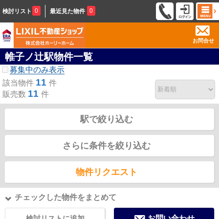
0
0
検討リスト
最近見た物件
お問合せ
帷子ノ辻駅物件一覧
募集中のみ表示
11
該当物件
件
11
販売数
件
駅で絞り込む
さらに条件を絞り込む
物件リクエスト
チェックした物件をまとめて
検討リストに追加
お問い合わせ