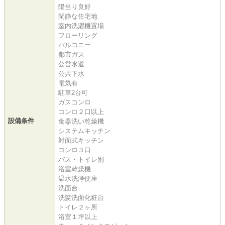
陽当り良好
閑静な住宅地
室内洗濯機置場
フローリング
バルコニー
都市ガス
公営水道
公共下水
電気有
駐車2台可
ガスコンロ
コンロ２口以上
設備条件
食器洗い乾燥機
システムキッチン
対面式キッチン
コンロ３口
バス・トイレ別
浴室乾燥機
温水洗浄便座
洗面台
洗髪洗面化粧台
トイレ２ヶ所
浴室１坪以上