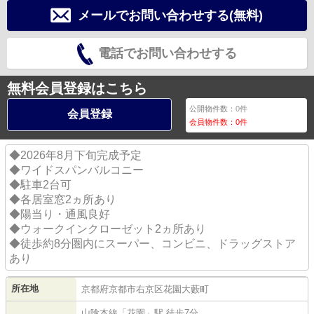
メールでお問い合わせする(無料)
電話でお問い合わせする
無料会員登録はこちら
公開物件数：
0
件
会員登録
会員物件数：
0
件
◆2026年8月下旬完成予定
◆ワイドスパンバルコニー
◆駐車2台可
◆各居室窓2ヵ所あり
◆陽当り・通風良好
◆ウォークインクローゼット2ヵ所あり
◆徒歩約8分圏内にスーパー、コンビニ、ドラッグストア
あり
所在地
京都府
京都市右京区
花園大藪町
山陰本線
「
花園
」駅 徒歩7分