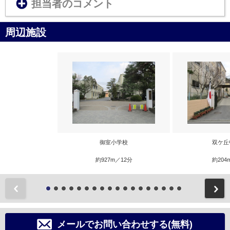
担当者のコメント
周辺施設
御室小学校
双ケ丘
約927m／12分
約204
前
メールでお問い合わせする(無料)