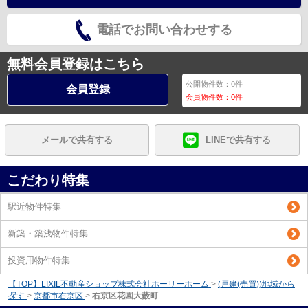
電話でお問い合わせする
無料会員登録はこちら
公開物件数：
0
件
会員登録
会員物件数：
0
件
メールで共有する
LINEで共有する
こだわり特集
駅近物件特集
新築・築浅物件特集
投資用物件特集
【TOP】LIXIL不動産ショップ株式会社ホーリーホーム
>
(戸建(売買))地域から
探す
>
京都市右京区
>
右京区花園大藪町