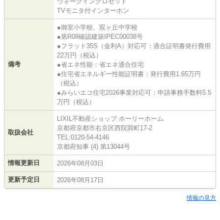
ウォークインクロゼット
TVモニタ付インターホン
●御室小学校、双ヶ丘中学校
●第R08確認建築IPEC00038号
●フラット35S（金利A）対応可：適合証明書発行費用
22万円（税込）
備考
●省エネ性能：省エネ適合住宅
●住宅省エネルギー性能証明書：発行費用1.65万円
（税込）
●みらいエコ住宅2026事業対応可：申請事務手数料5.5
万円（税込）
LIXIL不動産ショップ ホーリーホーム
京都府京都市右京区西院巽町17-2
取扱会社
TEL:0120-54-4146
京都府知事 (4) 第13044号
情報更新日
2026年08月03日
更新予定日
2026年08月17日
情報の見方