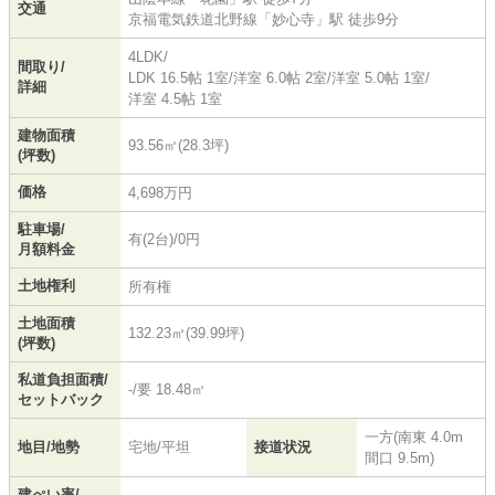
交通
京福電気鉄道北野線
「
妙心寺
」駅 徒歩9分
4LDK/
間取り/
LDK 16.5帖 1室
/
洋室 6.0帖 2室
/
洋室 5.0帖 1室
/
詳細
洋室 4.5帖 1室
建物面積
93.56㎡(28.3坪)
(坪数)
価格
4,698万円
駐車場/
有(2台)/0円
月額料金
土地権利
所有権
土地面積
132.23㎡(39.99坪)
(坪数)
私道負担面積/
-/要 18.48㎡
セットバック
一方(南東 4.0m
地目/地勢
宅地/平坦
接道状況
間口 9.5m)
建ぺい率/