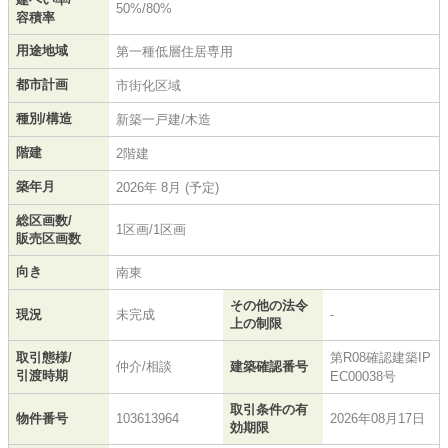
50%/80%
容積率
用途地域
第一種低層住居専用
都市計画
市街化区域
種別/構造
新築一戸建/木造
階建
2階建
築年月
2026年 8月 (予定)
総区画数/
1区画/1区画
販売区画数
向き
南東
その他の法令
現況
未完成
-
上の制限
取引態様/
第R08確認建築IP
仲介/相談
建築確認番号
引渡時期
EC00038号
取引条件の有
物件番号
103613964
2026年08月17日
効期限