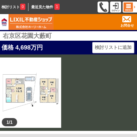
0
1
検討リスト
最近見た物件
お問合せ
右京区花園大藪町
価格
4,698
万円
検討リストに追加
1/1