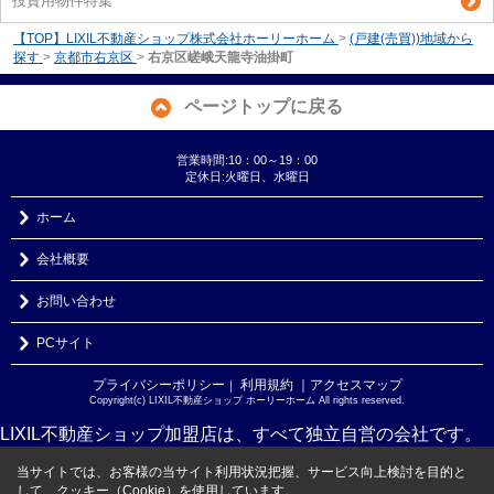
投資用物件特集
【TOP】LIXIL不動産ショップ株式会社ホーリーホーム
>
(戸建(売買))地域から
探す
>
京都市右京区
>
右京区嵯峨天龍寺油掛町
ページトップに戻る
営業時間:10：00～19：00
定休日:火曜日、水曜日
ホーム
会社概要
お問い合わせ
PCサイト
プライバシーポリシー
利用規約
｜アクセスマップ
｜
Copyright(c) LIXIL不動産ショップ ホーリーホーム All rights reserved.
LIXIL不動産ショップ加盟店は、すべて独立自営の会社です。
当サイトでは、お客様の当サイト利用状況把握、サービス向上検討を目的と
して、クッキー（Cookie）を使用しています。