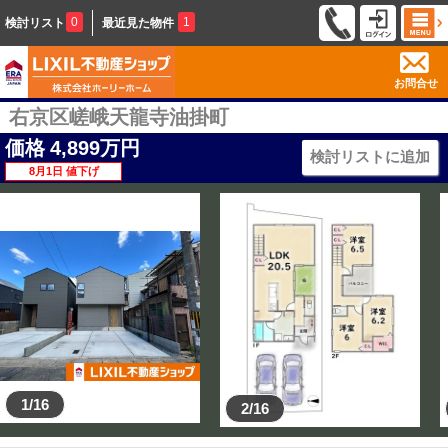
0
1
検討リスト
最近見た物件
お問合せ
右京区嵯峨天龍寺油掛町
価格
4,899
万円
検討リストに追加
8月1日 値下げ
1/16
2/16