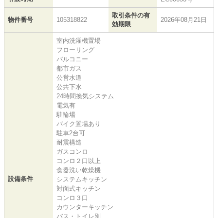
取引条件の有
物件番号
105318822
2026年08月21日
効期限
室内洗濯機置場
フローリング
バルコニー
都市ガス
公営水道
公共下水
24時間換気システム
電気有
駐輪場
バイク置場あり
駐車2台可
耐震構造
ガスコンロ
コンロ２口以上
食器洗い乾燥機
設備条件
システムキッチン
対面式キッチン
コンロ３口
カウンターキッチン
バス・トイレ別