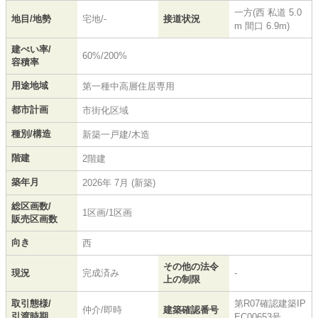
一方(西 私道 5.0
地目/地勢
宅地/-
接道状況
m 間口 6.9m)
建ぺい率/
60%/200%
容積率
用途地域
第一種中高層住居専用
都市計画
市街化区域
種別/構造
新築一戸建/木造
階建
2階建
築年月
2026年 7月 (新築)
総区画数/
1区画/1区画
販売区画数
向き
西
その他の法令
現況
完成済み
-
上の制限
取引態様/
第R07確認建築IP
仲介/即時
建築確認番号
引渡時期
EC00653号