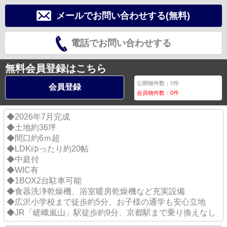
メールでお問い合わせする(無料)
電話でお問い合わせする
無料会員登録はこちら
公開物件数：
0
件
会員登録
会員物件数：
0
件
◆2026年7月完成
◆土地約36坪
◆間口約6ｍ超
◆LDKゆったり約20帖
◆中庭付
◆WIC有
◆1BOX2台駐車可能
◆食器洗浄乾燥機、浴室暖房乾燥機など充実設備
◆広沢小学校まで徒歩約5分、お子様の通学も安心立地
◆JR「嵯峨嵐山」駅徒歩約9分、京都駅まで乗り換えなし