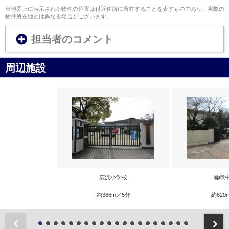
※地図上に表示される物件の位置は付近住所に所在することを表すものであり、実際の
物件所在地とは異なる場合がございます。
担当者のコメント
周辺施設
広沢小学校
嵯峨
約386m／5分
約620
前