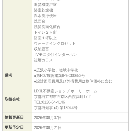
追焚機能浴室
浴室乾燥機
温水洗浄便座
洗面台
洗髪洗面化粧台
トイレ２ヶ所
浴室１坪以上
ウォークインクロゼット
収納豊富
TVモニタ付インターホン
複層ガラス
●広沢小学校、嵯峨中学校
備考
●第R07確認建築IPEC00653号
●設計監理費用及び外構費用は物件価格に含む
LIXIL不動産ショップ ホーリーホーム
京都府京都市右京区西院巽町17-2
取扱会社
TEL:0120-54-4146
京都府知事 (4) 第13044号
情報更新日
2026年08月07日
更新予定日
2026年08月21日