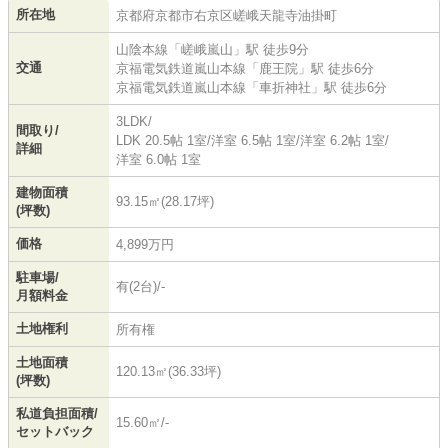
所在地
京都府
京都市右京区
嵯峨天龍寺油掛町
山陰本線
「
嵯峨嵐山
」駅 徒歩9分
交通
京福電気鉄道嵐山本線
「
鹿王院
」駅 徒歩6分
京福電気鉄道嵐山本線
「
車折神社
」駅 徒歩6分
3LDK/
間取り/
LDK 20.5帖 1室
/
洋室 6.5帖 1室
/
洋室 6.2帖 1室
/
詳細
洋室 6.0帖 1室
建物面積
93.15㎡(28.17坪)
(坪数)
価格
4,899万円
駐車場/
有(2台)/-
月額料金
土地権利
所有権
土地面積
120.13㎡(36.33坪)
(坪数)
私道負担面積/
15.60㎡/-
セットバック