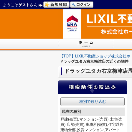
ようこそ
ゲスト
さん
【TOP】LIXIL不動産ショップ株式会社
ドラッグユタカ右京梅津店の近くの物件
ドラッグユタカ右京梅津店
種別で絞り込む
現在の種別
戸建(売買),マンション(売買),土地(売
買),店舗(売買),事務所(売買),住宅以外
建物全部,投資マンション,アパート