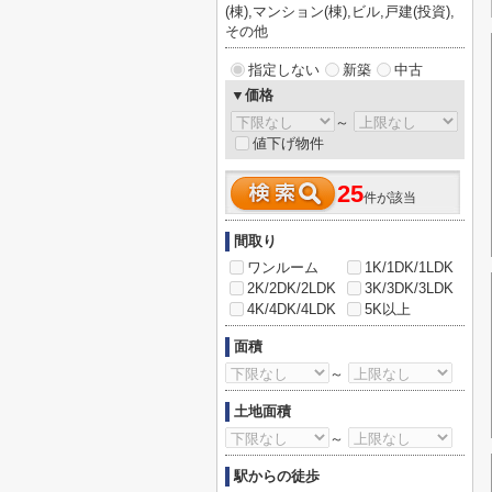
(棟),マンション(棟),ビル,戸建(投資),
その他
指定しない
新築
中古
▼価格
～
値下げ物件
25
件が該当
間取り
ワンルーム
1K/1DK/1LDK
2K/2DK/2LDK
3K/3DK/3LDK
4K/4DK/4LDK
5K以上
面積
～
土地面積
～
駅からの徒歩