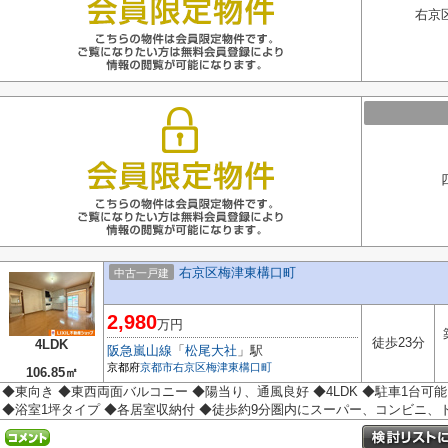
右京
右京区梅津東構口町
中古一戸建
2,980
万円
徒歩23分
4LDK
阪急嵐山線
「
松尾大社
」駅
京都府
京都市右京区
梅津東構口町
106.85㎡
◆東向き ◆東西両面バルコニー ◆陽当り、通風良好 ◆4LDK ◆駐車1台可能
◆浴室1坪タイプ ◆各居室収納付 ◆徒歩約9分圏内にスーパー、コンビニ、ドラ