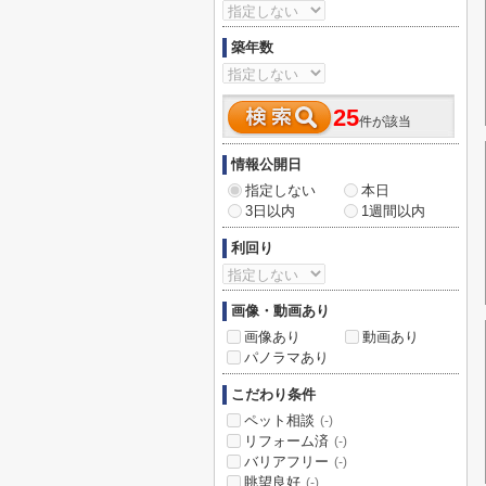
築年数
25
件が該当
情報公開日
指定しない
本日
3日以内
1週間以内
利回り
画像・動画あり
画像あり
動画あり
パノラマあり
こだわり条件
ペット相談
(-)
リフォーム済
(-)
バリアフリー
(-)
眺望良好
(-)