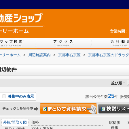
営業時間：1
ホーリーホーム
>
周辺施設案内
>
京都市右京区
>
京都市右京区のドラッ
周辺物件
並び順：
25
募集中のみ表示
該当公開件数
件 販売
外観
/
間取り図
価格
駅徒歩
停歩
交通 / 所在地