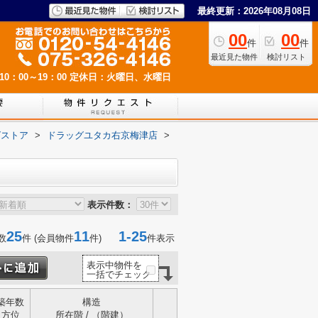
最終更新：2026年08月08日
00
00
件
件
最近見た物件
検討リスト
0：00～19：00
定休日：火曜日、水曜日
グストア
>
ドラッグユタカ右京梅津店
>
表示件数：
25
11
1-25
数
件 (会員物件
件)
件表示
表示中物件を
一括でチェック
築年数
構造
方位
所在階 / （階建）