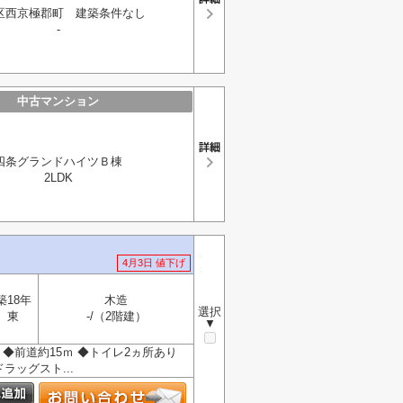
区西京極郡町 建築条件なし
-
中古マンション
四条グランドハイツＢ棟
2LDK
4月3日 値下げ
築18年
木造
選択
東
-/（2階建）
▼
 ◆前道約15ｍ ◆トイレ2ヵ所あり
ッグスト...