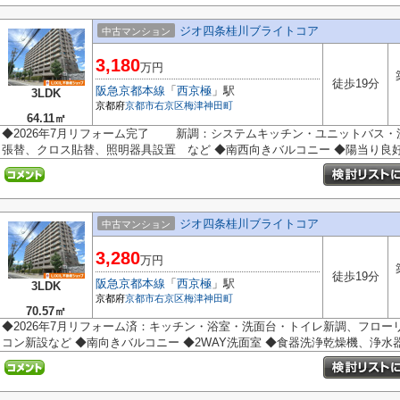
ジオ四条桂川ブライトコア
中古マンション
3,180
万円
徒歩19分
阪急京都本線
「
西京極
」駅
3LDK
京都府
京都市右京区
梅津神田町
64.11㎡
◆2026年7月リフォーム完了 新調：システムキッチン・ユニットバス
張替、クロス貼替、照明器具設置 など ◆南西向きバルコニー ◆陽当り良好 ◆
ジオ四条桂川ブライトコア
中古マンション
3,280
万円
徒歩19分
阪急京都本線
「
西京極
」駅
3LDK
京都府
京都市右京区
梅津神田町
70.57㎡
◆2026年7月リフォーム済：キッチン・浴室・洗面台・トイレ新調、フロー
コン新設など ◆南向きバルコニー ◆2WAY洗面室 ◆食器洗浄乾燥機、浄水器、