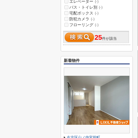
エレベーター
(-)
バス・トイレ別
(-)
宅配ボックス
(-)
防犯カメラ
(-)
フローリング
(-)
25
件が該当
新着物件
右京区山ノ内宮前町