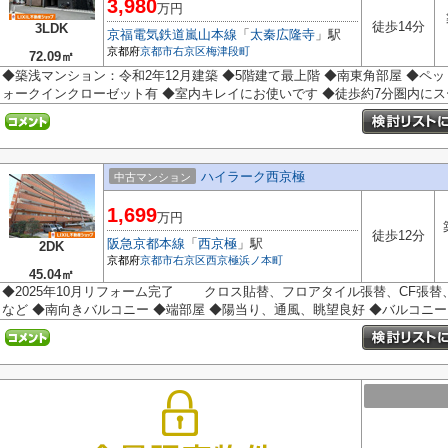
3,980
万円
徒歩14分
3LDK
京福電気鉄道嵐山本線
「
太秦広隆寺
」駅
京都府
京都市右京区
梅津段町
72.09㎡
◆築浅マンション：令和2年12月建築 ◆5階建て最上階 ◆南東角部屋 ◆ペ
ォークインクローゼット有 ◆室内キレイにお使いです ◆徒歩約7分圏内にスー
ハイラーク西京極
中古マンション
1,699
万円
徒歩12分
阪急京都本線
「
西京極
」駅
2DK
京都府
京都市右京区
西京極浜ノ本町
45.04㎡
◆2025年10月リフォーム完了 クロス貼替、フロアタイル張替、CF張
など ◆南向きバルコニー ◆端部屋 ◆陽当り、通風、眺望良好 ◆バルコニーよ