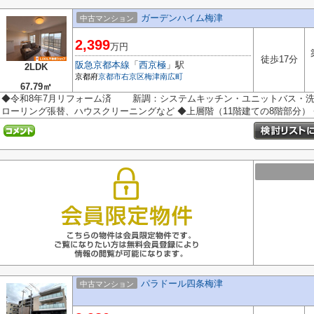
ガーデンハイム梅津
中古マンション
2,399
万円
徒歩17分
阪急京都本線
「
西京極
」駅
2LDK
京都府
京都市右京区
梅津南広町
67.79㎡
◆令和8年7月リフォーム済 新調：システムキッチン・ユニットバス・
ローリング張替、ハウスクリーニングなど ◆上層階（11階建ての8階部分） ◆
パラドール四条梅津
中古マンション