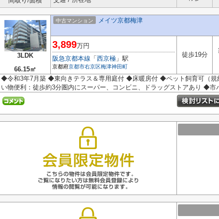
間取り/面積
メイツ京都梅津
中古マンション
3,899
万円
徒歩19分
3LDK
阪急京都本線
「
西京極
」駅
京都府
京都市右京区
梅津神田町
66.15㎡
◆令和3年7月築 ◆東向きテラス＆専用庭付 ◆床暖房付 ◆ペット飼育可（規約
い物便利：徒歩約3分圏内にスーパー、コンビニ、ドラッグストアあり ◆市バス