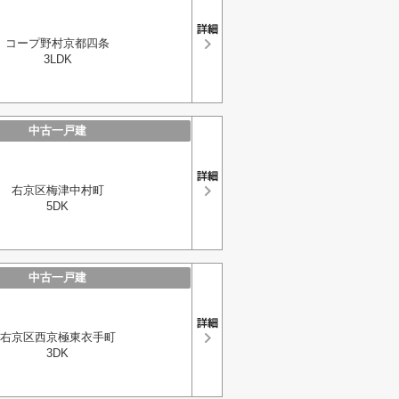
コープ野村京都四条
3LDK
中古一戸建
右京区梅津中村町
5DK
中古一戸建
右京区西京極東衣手町
3DK