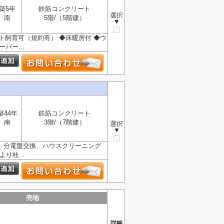
築5年
鉄筋コンクリート
選択
南
5階/（5階建）
▼
ット飼育可（規約有） ◆床暖房付 ◆ウ
パー...
築44年
鉄筋コンクリート
南
3階/（7階建）
選択
▼
替、分電盤交換、ハウスクリーニング
り桂...
売地