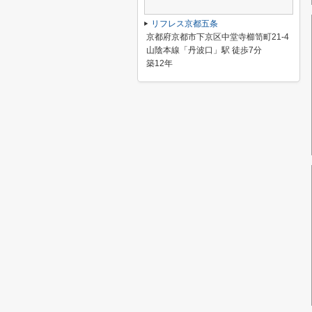
リフレス京都五条
京都府京都市下京区中堂寺櫛笥町21-4
山陰本線「丹波口」駅 徒歩7分
築12年