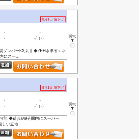
8月1日 値下げ
-
-
選択
-
-/（-）
▼
震ダンパーK3採用 ◆ZEH水準省エネ
にスー...
8月1日 値下げ
-
-
選択
-
-/（-）
▼
台可能 ◆徒歩約9分圏内にスーパー、
嬉しい立地