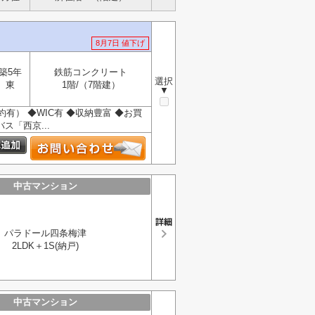
8月7日 値下げ
築5年
鉄筋コンクリート
選択
東
1階/（7階建）
▼
有） ◆WIC有 ◆収納豊富 ◆お買
「西京...
中古マンション
パラドール四条梅津
2LDK＋1S(納戸)
中古マンション