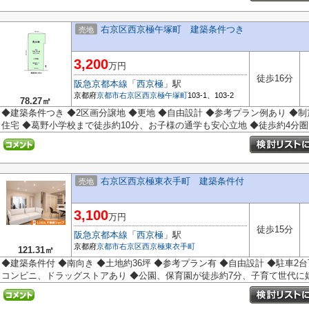
右京区西京極午塚町 建築条件つき
売地
3,200
万円
徒歩16分
阪急京都本線
「
西京極
」駅
京都府
京都市右京区
西京極午塚町
103-1、103-2
78.27㎡
◆建築条件つき ◆2区画分譲地 ◆更地 ◆自由設計 ◆参考プラン例あり ◆制
住宅 ◆葛野小学校まで徒歩約10分、お子様の通学も安心立地 ◆徒歩約4分圏内
右京区西京極東衣手町 建築条件付
売地
3,100
万円
徒歩15分
阪急京都本線
「
西京極
」駅
京都府
京都市右京区
西京極東衣手町
121.31㎡
◆建築条件付 ◆南向き ◆土地約36坪 ◆参考プラン有 ◆自由設計 ◆駐車2
コンビニ、ドラッグストアあり ◆公園、保育園が徒歩約7分、子育て世代に