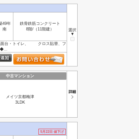
築49年
鉄骨鉄筋コンクリート
南
8階/（11階建）
選択
▼
洗面台・トイレ、 クロス貼替、フ
...
中古マンション
メイツ京都梅津
3LDK
5月22日 値下げ