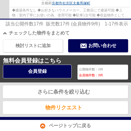
京都府
京都市右京区
太秦馬塚町
◆建築条件なし ◆お好きなハウスメーカー、工務店にて建築可能 ◆上
物：室内丁寧にお使いの為、使用可能 ◆駐車1台可能 ◆収益物件としても
オススメ ◆徒歩約6分圏内にスーパー、コンビニ、...
該当公開件数
17
件 販売数
17
件 (会員物件
9
件)
1-17
件表示
チェックした物件をまとめて
検討リストに追加
お問い合わせ
無料会員登録はこちら
公開物件数：
0
件
会員登録
会員物件数：
0
件
さらに条件を絞り込む
物件リクエスト
ページトップに戻る