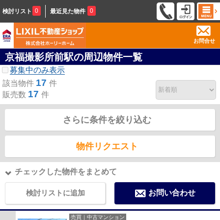
0
0
検討リスト
最近見た物件
お問合せ
京福撮影所前駅の周辺物件一覧
募集中のみ表示
17
該当物件
件
17
販売数
件
さらに条件を絞り込む
物件リクエスト
チェックした物件をまとめて
検討リストに追加
お問い合わせ
売買｜中古マンション