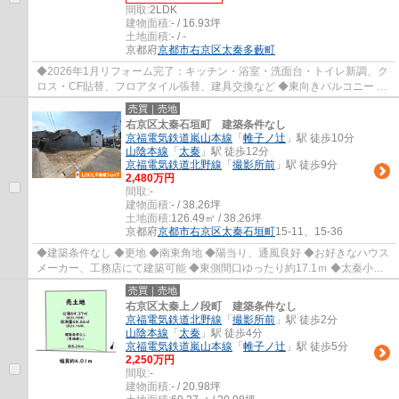
間取:
2LDK
建物面積:
- / 16.93坪
土地面積:
- / -
京都府
京都市右京区
太秦多藪町
◆2026年1月リフォーム完了：キッチン・浴室・洗面台・トイレ新調、ク
ロス・CF貼替、フロアタイル張替、建具交換など ◆東向きバルコニー ◆
約37平米の専用庭付 ◆全居室収納あり ◆徒歩約4...
売買｜売地
右京区太秦石垣町 建築条件なし
京福電気鉄道嵐山本線
「
帷子ノ辻
」駅 徒歩10分
山陰本線
「
太秦
」駅 徒歩12分
京福電気鉄道北野線
「
撮影所前
」駅 徒歩9分
2,480万円
間取:
-
建物面積:
- / 38.26坪
土地面積:
126.49㎡ / 38.26坪
京都府
京都市右京区
太秦石垣町
15-11、15-36
◆建築条件なし ◆更地 ◆南東角地 ◆陽当り、通風良好 ◆お好きなハウス
メーカー、工務店にて建築可能 ◆東側間口ゆったり約17.1ｍ ◆太秦小学
校まで徒歩約5分、お子様の通学も安心立地 ◆徒...
売買｜売地
右京区太秦上ノ段町 建築条件なし
京福電気鉄道北野線
「
撮影所前
」駅 徒歩2分
山陰本線
「
太秦
」駅 徒歩4分
京福電気鉄道嵐山本線
「
帷子ノ辻
」駅 徒歩5分
2,250万円
間取:
-
建物面積:
- / 20.98坪