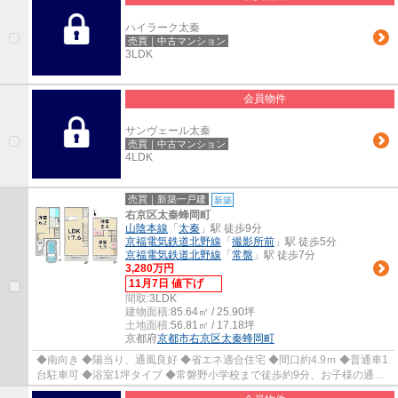
ハイラーク太秦
売買｜中古マンション
3LDK
会員物件
サンヴェール太秦
売買｜中古マンション
4LDK
売買｜新築一戸建
新築
右京区太秦蜂岡町
山陰本線
「
太秦
」駅 徒歩9分
京福電気鉄道北野線
「
撮影所前
」駅 徒歩5分
京福電気鉄道北野線
「
常盤
」駅 徒歩7分
3,280万円
11月7日 値下げ
間取:
3LDK
建物面積:
85.64㎡ / 25.90坪
土地面積:
56.81㎡ / 17.18坪
京都府
京都市右京区
太秦蜂岡町
◆南向き ◆陽当り、通風良好 ◆省エネ適合住宅 ◆間口約4.9ｍ ◆普通車1
台駐車可 ◆浴室1坪タイプ ◆常磐野小学校まで徒歩約9分、お子様の通学
も安心立地 ◆徒歩約7分圏内にスーパー、コンビ...