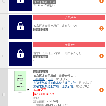
売買｜新築一戸建
2LDK＋1S(納戸)
会員物件
右京区太秦桂ケ原町 建築条件なし
売買｜売地
-
会員物件
右京区太秦御所ノ内町 建築条件なし
売買｜売地
-
売買｜売地
右京区太秦馬塚町 建築条件なし
山陰本線
「
太秦
」駅 徒歩5分
京福電気鉄道嵐山本線
「
帷子ノ辻
」駅 徒歩7分
京福電気鉄道北野線
「
撮影所前
」駅 徒歩8分
1,080万円
5月31日 値下げ
間取:
-
建物面積:
- / 14.66坪
土地面積:
48.49㎡ / 14.66坪