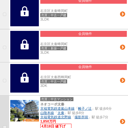
会員物件
右京区太秦蜂岡町
売買｜中古一戸建
3LDK
会員物件
右京区太秦蜂岡町
売買｜新築一戸建
3LDK
会員物件
右京区太秦西蜂岡町
売買｜中古一戸建
3DK
売買｜中古マンション
ネオコーポ太秦
京福電気鉄道嵐山本線
「
帷子ノ辻
」駅 徒歩6分
山陰本線
「
太秦
」駅 徒歩8分
京福電気鉄道北野線
「
撮影所前
」駅 徒歩7分
1,850万円
4月18日 値下げ