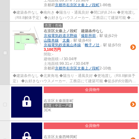
土地面積:
69.37㎡ / 20.98坪
京都府
京都市右京区
太秦上ノ段町
1-86他
◆建築条件なし ◆南向き ◆陽当り・通風良好 ◆間口約8.24ｍ ◆更地渡し
（R8.8解体予定） ◆お好きなハウスメーカー、工務店にて建築可能 ◆徒
歩約6分圏内にスーパー、コンビニ、ドラッグス...
売買｜売地
右京区太秦上ノ段町 建築条件なし
京福電気鉄道北野線
「
撮影所前
」駅 徒歩2分
山陰本線
「
太秦
」駅 徒歩4分
京福電気鉄道嵐山本線
「
帷子ノ辻
」駅 徒歩5分
3,100万円
間取:
-
建物面積:
- / 30.04坪
土地面積:
99.31㎡ / 30.04坪
京都府
京都市右京区
太秦上ノ段町
2-10他
◆建築条件なし ◆北東角地 ◆陽当り・通風良好 ◆更地渡し（R8.8解体予
定） ◆お好きなハウスメーカー、工務店にて建築可能 ◆徒歩約6分圏内に
スーパー、コンビニ、ドラッグストアあり
会員物件
右京区太秦面影町
売買｜中古一戸建
3DK
会員物件
右京区太秦西蜂岡町