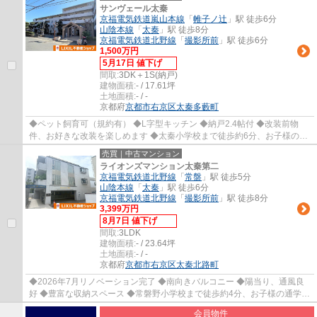
サンヴェール太秦
京福電気鉄道嵐山本線
「
帷子ノ辻
」駅 徒歩6分
山陰本線
「
太秦
」駅 徒歩8分
京福電気鉄道北野線
「
撮影所前
」駅 徒歩6分
1,500万円
5月17日 値下げ
間取:
3DK＋1S(納戸)
建物面積:
- / 17.61坪
土地面積:
- / -
京都府
京都市右京区
太秦多藪町
◆ペット飼育可（規約有） ◆L字型キッチン ◆納戸2.4帖付 ◆改装前物
件、お好きな改装を楽しめます ◆太秦小学校まで徒歩約6分、お子様の通
学も安心立地 ◆お買い物ラクラク：スーパー、コ...
売買｜中古マンション
ライオンズマンション太秦第二
京福電気鉄道北野線
「
常盤
」駅 徒歩5分
山陰本線
「
太秦
」駅 徒歩6分
京福電気鉄道北野線
「
撮影所前
」駅 徒歩8分
3,399万円
8月7日 値下げ
間取:
3LDK
建物面積:
- / 23.64坪
土地面積:
- / -
京都府
京都市右京区
太秦北路町
◆2026年7月リノベーション完了 ◆南向きバルコニー ◆陽当り、通風良
好 ◆豊富な収納スペース ◆常磐野小学校まで徒歩約4分、お子様の通学も
安心立地 ◆徒歩約4分圏内にスーパー、コンビニ...
会員物件