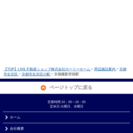
【TOP】LIXIL不動産ショップ株式会社ホーリーホーム
>
周辺施設案内
>
京都
市右京区
>
京都市右京区の駅
>
京福撮影所前駅
ページトップに戻る
営業時間:10：00～19：00
定休日:火曜日、水曜日
ホーム
会社概要