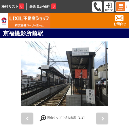
0
0
検討リスト
最近見た物件
お問合せ
京福撮影所前駅
前
次
画像タップで拡大表示【
1
/1】