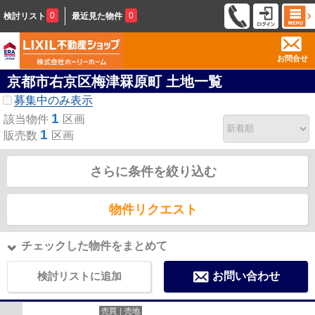
0
0
検討リスト
最近見た物件
お問合せ
京都市右京区梅津罧原町 土地一覧
募集中のみ表示
1
該当物件
区画
1
販売数
区画
さらに条件を絞り込む
物件リクエスト
チェックした物件をまとめて
検討リストに追加
お問い合わせ
売買｜売地