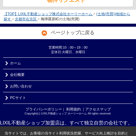
物件リクエスト
【TOP】LIXIL不動産ショップ株式会社ホーリーホーム
>
(土地(売買))地域から
探す
>
京都市右京区
>
梅津罧原町の土地(売買)
ページトップに戻る
営業時間:10：00～19：00
定休日:火曜日、水曜日
ホーム
会社概要
お問い合わせ
PCサイト
プライバシーポリシー
利用規約
｜アクセスマップ
｜
Copyright(c) LIXIL不動産ショップ ホーリーホーム All rights reserved.
LIXIL不動産ショップ加盟店は、すべて独立自営の会社です。
当サイトでは、お客様の当サイト利用状況把握、サービス向上検討を目的と