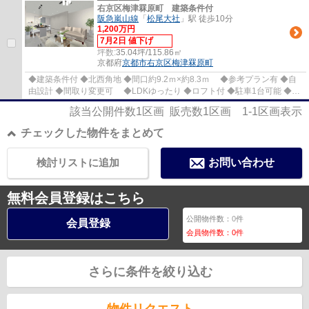
右京区梅津罧原町 建築条件付
阪急嵐山線
「
松尾大社
」駅 徒歩10分
1,200万円
7月2日 値下げ
坪数:
35.04坪/115.86㎡
京都府
京都市右京区
梅津罧原町
◆建築条件付 ◆北西角地 ◆間口約9.2ｍ×約8.3ｍ ◆参考プラン有 ◆自
由設計 ◆間取り変更可 ◆LDKゆったり ◆ロフト付 ◆駐車1台可能 ◆桂
川近くの閑静な住宅街 ◆市バス「松尾橋」停徒歩...
該当公開件数
1
区画 販売数
1
区画
1-1
区画表示
チェックした物件をまとめて
検討リストに追加
お問い合わせ
無料会員登録はこちら
公開物件数：
0
件
会員登録
会員物件数：
0
件
さらに条件を絞り込む