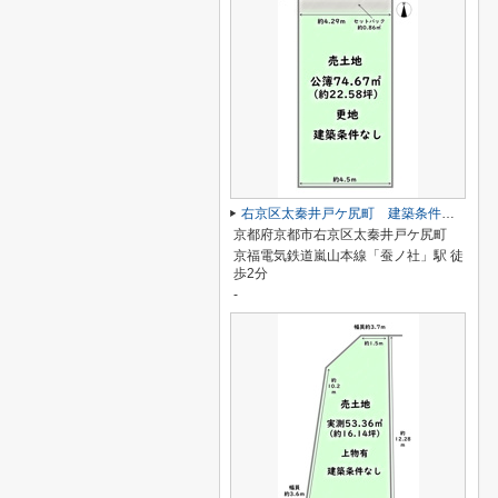
右京区太秦井戸ケ尻町 建築条件なし
京都府京都市右京区太秦井戸ケ尻町
京福電気鉄道嵐山本線「蚕ノ社」駅 徒
歩2分
-