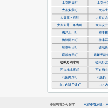
太秦開日町
太秦桂
太秦多藪町
太秦土
太秦森ケ前町
太秦百合
太秦安井二条裏町
太秦安井
梅津北川町
梅津後
梅津開キ町
梅津罧
嵯峨朝日町
嵯峨折
嵯峨柳田町
嵯峨天龍
嵯峨野清水町
嵯峨野宮
西京極北裏町
西京極北
花園内畑町
花園岡
山ノ内瀬戸畑町
山ノ内
市区町村から探す
京都市右京区
/