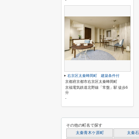
-
右京区太秦蜂岡町 建築条件付
京都府京都市右京区太秦蜂岡町
京福電気鉄道北野線「常盤」駅 徒歩6
分
-
その他の町名で探す
太秦青木ケ原町
太秦石