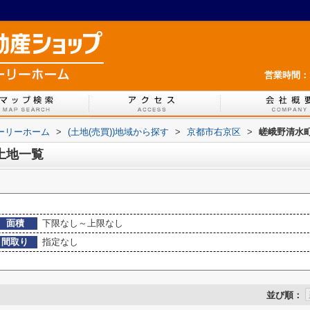
営業時間：1
ホーリーホーム
>
(土地(売買))地域から探す
>
京都市右京区
>
嵯峨野清水町
土地一覧
面積
下限なし～上限なし
間取り
指定なし
並び順：