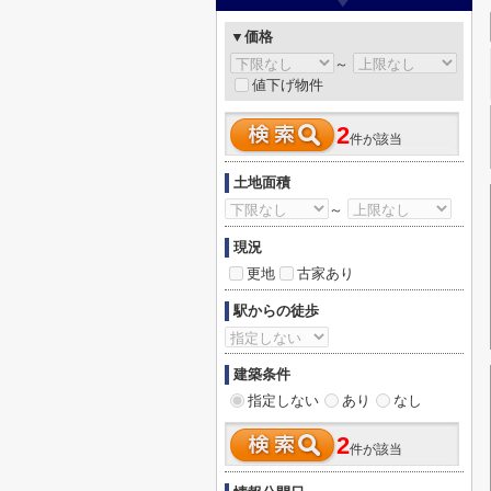
▼価格
～
値下げ物件
2
件が該当
土地面積
～
現況
更地
古家あり
駅からの徒歩
建築条件
指定しない
あり
なし
2
件が該当