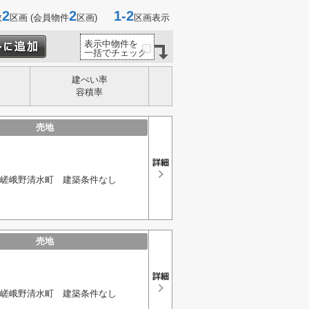
2
2
1-2
数
区画 (会員物件
区画)
区画表示
表示中物件を
一括でチェック
建ぺい率
容積率
売地
嵯峨野清水町 建築条件なし
売地
嵯峨野清水町 建築条件なし