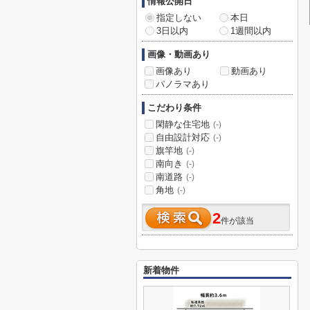
情報公開日
指定しない
本日
3日以内
1週間以内
画像・動画あり
画像あり
動画あり
パノラマあり
こだわり条件
閑静な住宅地
(-)
自由設計対応
(-)
旗竿地
(-)
南向き
(-)
南道路
(-)
角地
(-)
2
件が該当
新着物件