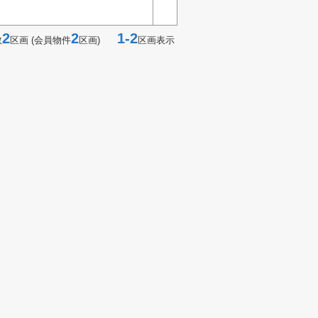
2
2
1-2
数
区画 (会員物件
区画)
区画表示