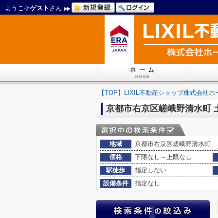
ようこそ
ゲスト
さん
【TOP】LIXIL不動産ショップ株式会社
京都市右京区嵯峨野清水町 
地域
京都市右京区嵯峨野清水町
価格
下限なし～上限なし
駅徒歩
指定しない
設備条件
指定なし