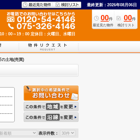
最終更新：2026年08月06日
00
00
件
件
最近見た物件
検討リスト
0：00～19：00
定休日：火曜日、水曜日
の土地(売買)
表示件数：