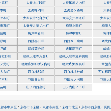
ケ原町
太秦上ノ段町
太秦御所ノ内町
太秦
本町
太秦蜂岡町
太秦藤ケ森町
太秦
ケ本町
太秦安井北御所町
太秦安井車道町
太秦安
東裏町
太秦安井藤ノ木町
梅津上田町
梅津
藤町
梅津中倉町
梅津中村町
梅津
原町
西院春日町
西院西三蔵町
西院
戸町
嵯峨苅分町
嵯峨新宮町
嵯峨
寺椎野町
嵯峨天龍寺角倉町
嵯峨天龍寺瀬戸川町
嵯峨野
ノ元町
嵯峨広沢御所ノ内町
嵯峨広沢西裏町
常盤
大入町
西京極郡町
西京極堤外町
西京極
ノ本町
花園春日町
花園段ノ岡町
花園天
苗町
山ノ内西裏町
山ノ内山ノ下町
京都市中京区
/
京都市下京区
/
京都市南区
/
京都市北区
/
京都市西京区
/
長岡