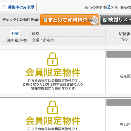
2
募集中のみ表示
該当公開件数
区画 販売
外観
価格
駅徒歩
停歩
交通 / 所在地
土地面積/坪数
右京区
右京区