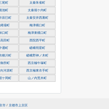
三尾町
太秦朱雀町
堀池町
太秦堀ケ内町
井辰巳町
太秦安井西裏町
大縄場町
梅津構口町
林口町
梅津東構口町
西高田町
西院西平町
中通町
嵯峨明星町
有栖川町
嵯峨野神ノ木町
古御所町
西京極午塚町
西向河原町
西京極東衣手町
授ケ岡町
山ノ内荒木町
京市
/
京都市上京区