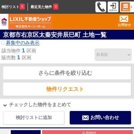
0
0
検討リスト
最近見た物件
お問合せ
京都市右京区太秦安井辰巳町 土地一覧
募集中のみ表示
1
該当物件
区画
1
販売数
区画
さらに条件を絞り込む
物件リクエスト
チェックした物件をまとめて
検討リストに追加
お問い合わせ
会員物件