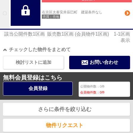
右京区太秦安井辰巳町 建築条件なし
売買｜売地
該当公開件数
1
区画 販売数
1
区画 (会員物件
1
区画)
1-1
区画
表示
チェックした物件をまとめて
検討リストに追加
お問い合わせ
無料会員登録はこちら
公開物件数：
0
件
会員登録
会員物件数：
0
件
さらに条件を絞り込む
物件リクエスト