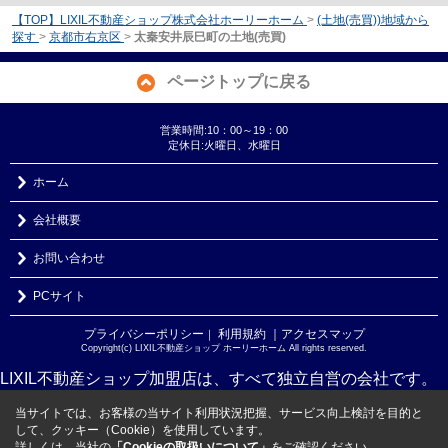
【TOP】LIXIL不動産ショップ株式会社ホーリーホーム
>
(土地(売買))地域から
探す
>
京都市右京区
>
太秦安井辰巳町の土地(売買)
ページトップに戻る
営業時間:10：00～19：00
定休日:火曜日、水曜日
ホーム
会社概要
お問い合わせ
PCサイト
プライバシーポリシー
利用規約
｜アクセスマップ
｜
Copyright(c) LIXIL不動産ショップ ホーリーホーム All rights reserved.
LIXIL不動産ショップ加盟店は、すべて独立自営の会社です。
当サイトでは、お客様の当サイト利用状況把握、サービス向上検討を目的と
して、クッキー（Cookie）を使用しています。
詳しくは、当社の
「Cookieの取扱いについて」
をご確認ください。