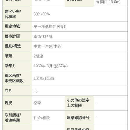
m 間口 13.0m)
建ぺい率/
30%/80%
容積率
用途地域
第一種低層住居専用
都市計画
市街化区域
種別/構造
中古一戸建/木造
階建
2階建
築年月
1969年 6月 (築57年)
総区画数/
1区画/1区画
販売区画数
向き
北
その他の法令
現況
空家
-
上の制限
取引態様/
仲介/相談
建築確認番号
-
引渡時期
取引条件の有