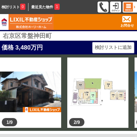
0
1
検討リスト
最近見た物件
お問合せ
右京区常盤神田町
価格
3,480
万円
検討リストに追加
1/9
2/9