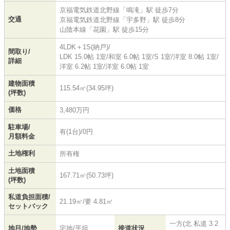
京福電気鉄道北野線
「
鳴滝
」駅 徒歩7分
交通
京福電気鉄道北野線
「
宇多野
」駅 徒歩8分
山陰本線
「
花園
」駅 徒歩15分
4LDK＋1S(納戸)/
間取り/
LDK 15.0帖 1室
/
和室 6.0帖 1室
/
S 1室
/
洋室 8.0帖 1室
/
詳細
洋室 6.2帖 1室
/
洋室 6.0帖 1室
建物面積
115.54㎡(34.95坪)
(坪数)
価格
3,480万円
駐車場/
有(1台)/0円
月額料金
土地権利
所有権
土地面積
167.71㎡(50.73坪)
(坪数)
私道負担面積/
21.19㎡/要 4.81㎡
セットバック
一方(北 私道 3.2
地目/地勢
宅地/平坦
接道状況