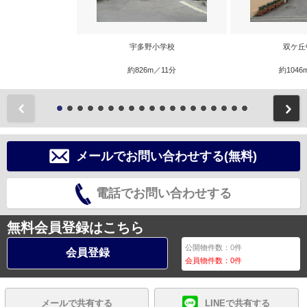
宇多野小学校
双ケ丘
約826m／11分
約1046
前
メールでお問い合わせする(無料)
電話でお問い合わせする
無料会員登録はこちら
公開物件数：
0
件
会員登録
会員物件数：
0
件
メールで共有する
LINEで共有する