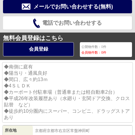
メールでお問い合わせする(無料)
電話でお問い合わせする
無料会員登録はこちら
公開物件数：
0
件
会員登録
会員物件数：
0
件
◆南側に庭有
◆陽当り・通風良好
◆間口、広々約13ｍ
◆4ＳＬＤＫ
◆カーポート付駐車場（普通車または軽自動車2台）
◆平成26年改装履歴あり（水廻り・玄関ドア交換、クロス
貼替 など）
◆徒歩約10分圏内にスーパー、コンビニ、ドラッグストア
あり
所在地
京都府
京都市右京区
常盤神田町