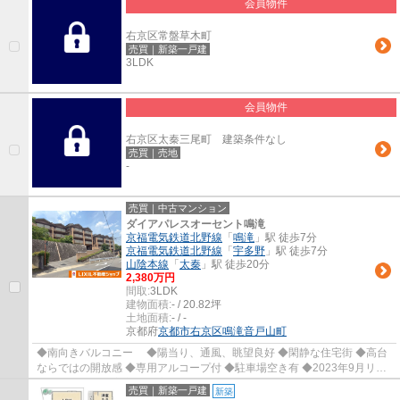
会員物件
右京区常盤草木町
売買｜新築一戸建
3LDK
会員物件
右京区太秦三尾町 建築条件なし
売買｜売地
-
売買｜中古マンション
ダイアパレスオーセント鳴滝
京福電気鉄道北野線
「
鳴滝
」駅 徒歩7分
京福電気鉄道北野線
「
宇多野
」駅 徒歩7分
山陰本線
「
太秦
」駅 徒歩20分
2,380万円
間取:
3LDK
建物面積:
- / 20.82坪
土地面積:
- / -
京都府
京都市右京区
鳴滝音戸山町
◆南向きバルコニー ◆陽当り、通風、眺望良好 ◆閑静な住宅街 ◆高台
ならではの開放感 ◆専用アルコープ付 ◆駐車場空き有 ◆2023年9月リフ
ォーム歴有：浴室交換 ◆宇多野小学校まで徒歩約8...
売買｜新築一戸建
新築