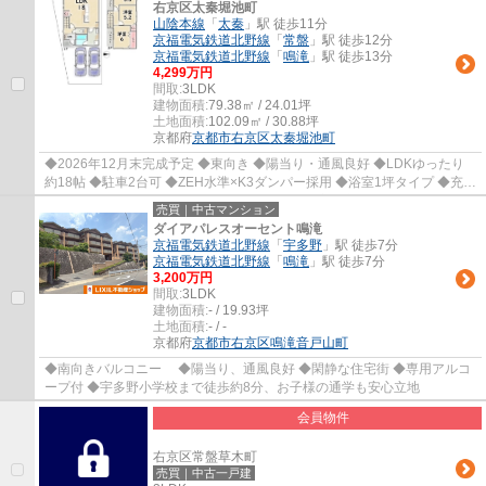
右京区太秦堀池町
山陰本線
「
太秦
」駅 徒歩11分
京福電気鉄道北野線
「
常盤
」駅 徒歩12分
京福電気鉄道北野線
「
鳴滝
」駅 徒歩13分
4,299万円
間取:
3LDK
建物面積:
79.38㎡ / 24.01坪
土地面積:
102.09㎡ / 30.88坪
京都府
京都市右京区
太秦堀池町
◆2026年12月末完成予定 ◆東向き ◆陽当り・通風良好 ◆LDKゆったり
約18帖 ◆駐車2台可 ◆ZEH水準×K3ダンパー採用 ◆浴室1坪タイプ ◆充実
設備（アルゴンガス入りLow-E複層ガラス、浴室暖房換...
売買｜中古マンション
ダイアパレスオーセント鳴滝
京福電気鉄道北野線
「
宇多野
」駅 徒歩7分
京福電気鉄道北野線
「
鳴滝
」駅 徒歩7分
3,200万円
間取:
3LDK
建物面積:
- / 19.93坪
土地面積:
- / -
京都府
京都市右京区
鳴滝音戸山町
◆南向きバルコニー ◆陽当り、通風良好 ◆閑静な住宅街 ◆専用アルコ
ープ付 ◆宇多野小学校まで徒歩約8分、お子様の通学も安心立地
会員物件
右京区常盤草木町
売買｜中古一戸建