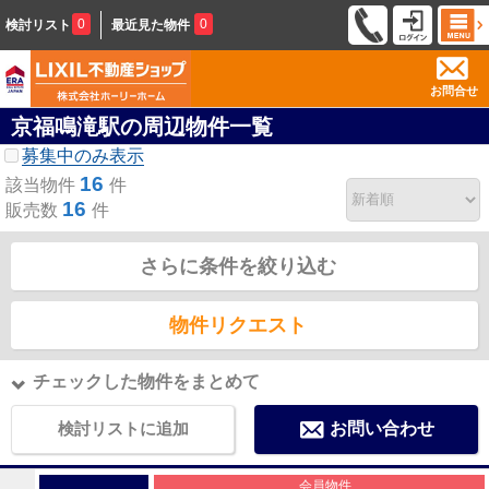
0
0
検討リスト
最近見た物件
お問合せ
京福鳴滝駅の周辺物件一覧
募集中のみ表示
16
該当物件
件
16
販売数
件
さらに条件を絞り込む
物件リクエスト
チェックした物件をまとめて
検討リストに追加
お問い合わせ
会員物件