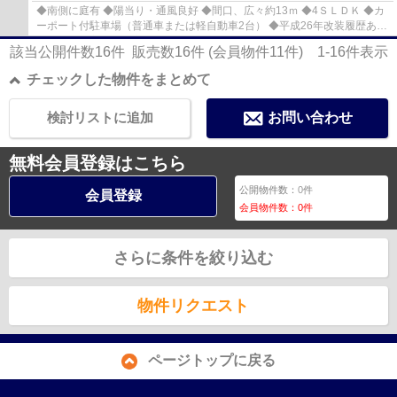
◆南側に庭有 ◆陽当り・通風良好 ◆間口、広々約13ｍ ◆4ＳＬＤＫ ◆カ
ーポート付駐車場（普通車または軽自動車2台） ◆平成26年改装履歴あり
（水廻り・玄関ドア交換、クロス貼替 など） ◆...
該当公開件数
16
件 販売数
16
件 (会員物件
11
件)
1-16
件表示
チェックした物件をまとめて
検討リストに追加
お問い合わせ
無料会員登録はこちら
公開物件数：
0
件
会員登録
会員物件数：
0
件
さらに条件を絞り込む
物件リクエスト
ページトップに戻る