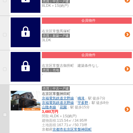
売買｜中古一戸建
8LDK＋1S(納戸)
会員物件
右京区常盤馬塚町
売買｜新築一戸建
3LDK
会員物件
右京区常盤古御所町 建築条件なし
売買｜売地
-
売買｜中古一戸建
右京区常盤神田町
京福電気鉄道北野線
「
鳴滝
」駅 徒歩7分
京福電気鉄道北野線
「
宇多野
」駅 徒歩8分
山陰本線
「
花園
」駅 徒歩15分
3,480万円
間取:
4LDK＋1S(納戸)
建物面積:
115.54㎡ / 34.95坪
土地面積:
167.71㎡ / 50.73坪
京都府
京都市右京区
常盤神田町