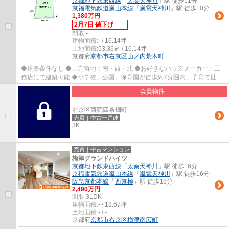
京都地下鉄東西線
「
太秦天神川
」駅 徒歩11分
京福電気鉄道嵐山本線
「
嵐電天神川
」駅 徒歩10分
1,380万円
2月7日 値下げ
間取:
-
建物面積:
- / 16.14坪
土地面積:
53.36㎡ / 16.14坪
京都府
京都市右京区
山ノ内荒木町
◆建築条件なし ◆三方角地：南・西・北 ◆お好きなハウスメーカー、工
務店にて建築可能 ◆小学校、公園、保育園が徒歩約7分圏内、子育て世代
に嬉しい立地 ◆京都ファミリーまで徒歩約6分、...
会員物件
右京区西院四条畑町
売買｜中古一戸建
3K
売買｜中古マンション
梅津グランドハイツ
京都地下鉄東西線
「
太秦天神川
」駅 徒歩16分
京福電気鉄道嵐山本線
「
嵐電天神川
」駅 徒歩16分
阪急京都本線
「
西京極
」駅 徒歩18分
2,490万円
間取:
3LDK
建物面積:
- / 18.67坪
土地面積:
- / -
京都府
京都市右京区
梅津南広町