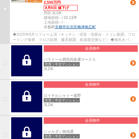
2,550万円
8月6日 値下げ
間取:
3LDK
建物面積:
- / 20.13坪
土地面積:
- / -
京都府
京都市右京区
梅津南広町
◆2025年8月リフォーム済（キッチン・浴室・洗面台・トイレ新調、フロ
ーリング張替、クロス貼替、建具新調、給湯器交換など） ◆南向きバル
コニー＆専用庭 ◆ペット飼育可（規約有） ◆徒...
会員物件
パラドール西院四条通マークス
売買｜中古マンション
3LDK
会員物件
ロイヤルシャトー葛野
売買｜中古マンション
3LDK
会員物件
ジャルダン御池通
売買｜中古マンション