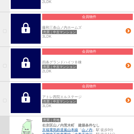
2LDK
会員物件
藤和三条山ノ内ホームズ
売買｜中古マンション
3LDK
会員物件
四条グランドハイツＢ棟
売買｜中古マンション
2LDK
会員物件
アトレ西院エルステージ
売買｜中古マンション
3LDK
売買｜売地
右京区山ノ内荒木町 建築条件なし
京福電気鉄道嵐山本線
「
山ノ内
」駅 徒歩9分