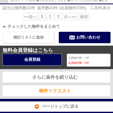
震K3ダンパー採用 ◆ZEH水準省エネ住宅 ◆ゆったりLDK約18帖 ◆駐車1
台可（サイズ制限あり） ◆浴室1坪タイプ ◆トイレ2...
該当公開件数
43
件 販売数
43
件 (会員物件
23
件)
1-20
件表示
1
2
3
<<前へ
次へ>>
最初
チェックした物件をまとめて
検討リストに追加
お問い合わせ
無料会員登録はこちら
公開物件数：
0
件
会員登録
会員物件数：
0
件
さらに条件を絞り込む
物件リクエスト
ページトップに戻る