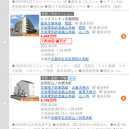
◆2026年6月フルリノベーション済 ◆東向きバルコニー ◆エアコン1台・
照明器具付 ◆WIC有 ◆畳の下全部収納スペース ◆ペット飼育可（規約
有） ◆総戸数200戸の大規模マンション ◆マンション...
売買｜中古マンション
レックスシティ京都西院
阪急京都本線
「
西院
」駅 徒歩10分
京福電気鉄道嵐山本線
「
西院
」駅 徒歩12分
京福電気鉄道嵐山本線
「
山ノ内
」駅 徒歩14分
4,499万円
7月18日 値下げ
間取:
4LDK
建物面積:
- / 24.49坪
土地面積:
- / -
京都府
京都市右京区
西院久田町
◆2026年5月リフォーム済：キッチン・浴室・洗面台・トイレ新調、クロ
ス貼替、フローリング張替、建具新調など ◆南西角部屋 ◆南向きバルコ
ニー ◆陽当り・通風良好 ◆キッチンに窓有 ◆WIC...
売買｜新築一戸建
新築
右京区山ノ内荒木町
京都地下鉄東西線
「
太秦天神川
」駅 徒歩9分
京福電気鉄道嵐山本線
「
嵐電天神川
」駅 徒歩8分
京福電気鉄道嵐山本線
「
山ノ内
」駅 徒歩10分
4,799万円
間取:
3LDK
建物面積:
86.07㎡ / 26.03坪
土地面積:
80.72㎡ / 24.41坪
京都府
京都市右京区
山ノ内荒木町
◆2026年12月末完成予定 ◆北西角地（間口約8.8ｍ×約8.6ｍ） ◆耐震×制