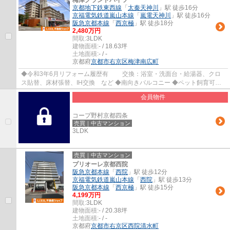
梅津グランドハイツ
京都地下鉄東西線
「
太秦天神川
」駅 徒歩16分
京福電気鉄道嵐山本線
「
嵐電天神川
」駅 徒歩16分
阪急京都本線
「
西京極
」駅 徒歩18分
2,480万円
間取:
3LDK
建物面積:
- / 18.63坪
土地面積:
- / -
京都府
京都市右京区
梅津南広町
◆令和3年6月リフォーム履歴有 交換：浴室・洗面台・給湯器、クロ
ス貼替、床材張替、IH交換 など ◆南向きバルコニー ◆ペット飼育可
（規約有） ◆総戸数200戸の大規模マンション ◆マ...
会員物件
コープ野村京都四条
売買｜中古マンション
3LDK
売買｜中古マンション
プリオーレ京都西院
阪急京都本線
「
西院
」駅 徒歩12分
京福電気鉄道嵐山本線
「
西院
」駅 徒歩13分
阪急京都本線
「
西京極
」駅 徒歩15分
4,199万円
間取:
3LDK
建物面積:
- / 20.38坪
土地面積:
- / -
京都府
京都市右京区
西院清水町