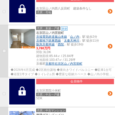
右京区山ノ内西八反田町 建築条件なし
売買｜売地
-
売買｜新築一戸建
新築
右京区山ノ内宮前町
京福電気鉄道嵐山本線
「
山ノ内
」駅 徒歩2分
京都地下鉄東西線
「
太秦天神川
」駅 徒歩11分
阪急京都本線
「
西院
」駅 徒歩19分
3,780万円
間取:
3LDK
建物面積:
85.44㎡ / 25.84坪
土地面積:
103.47㎡ / 31.29坪
京都府
京都市右京区
山ノ内宮前町
◆2026年4月完成 ◆2区画分譲地 ◆東向きワイドバルコニー ◆駐車1台可
◆浴室1坪タイプ ◆トイレ2ヵ所 ◆豊富な収納スペース ◆山ノ内小学校ま
で徒歩約7分、お子様の通学も安心立地 ◆徒歩約8...
会員物件
右京区西院小米町
売買｜中古一戸建
5DK
売買｜中古マンション