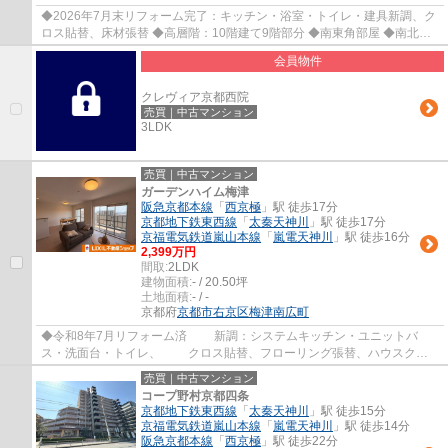
◆2026年7月末リフォーム完了：キッチン・浴室・トイレ・建具新調、ク
ロス貼替、床材張替 ◆高層階：10階建て9階部分 ◆南東角部屋 ◆南北両
面バルコニー ◆全居室収納付、採光有 ◆イオンモ...
会員物件
クレヴィア京都西院
売買｜中古マンション
3LDK
売買｜中古マンション
ガーデンハイム梅津
阪急京都本線
「
西京極
」駅 徒歩17分
京都地下鉄東西線
「
太秦天神川
」駅 徒歩17分
京福電気鉄道嵐山本線
「
嵐電天神川
」駅 徒歩16分
2,399万円
間取:
2LDK
建物面積:
- / 20.50坪
土地面積:
- / -
京都府
京都市右京区
梅津南広町
◆令和8年7月リフォーム済 新調：システムキッチン・ユニットバ
ス・洗面台・トイレ、 クロス貼替、フローリング張替、ハウスクリ
ーニングなど ◆上層階（11階建ての8階部分） ◆...
売買｜中古マンション
コープ野村京都四条
京都地下鉄東西線
「
太秦天神川
」駅 徒歩15分
京福電気鉄道嵐山本線
「
嵐電天神川
」駅 徒歩14分
阪急京都本線
「
西京極
」駅 徒歩22分