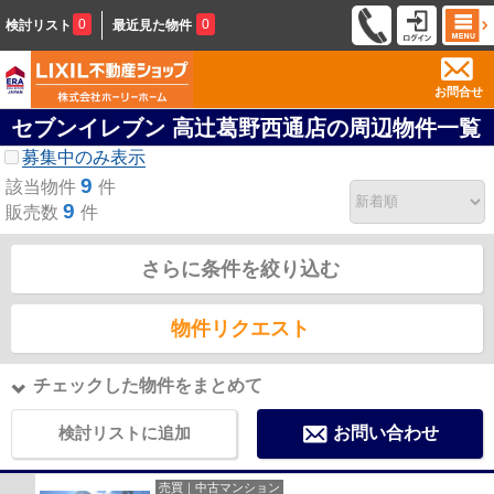
0
0
検討リスト
最近見た物件
お問合せ
セブンイレブン 高辻葛野西通店の周辺物件一覧
募集中のみ表示
9
該当物件
件
9
販売数
件
さらに条件を絞り込む
物件リクエスト
チェックした物件をまとめて
検討リストに追加
お問い合わせ
売買｜中古マンション