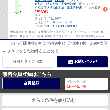
阪急京都本線
「
西京極
」駅 徒歩15分
京都地下鉄東西線
「
太秦天神川
」駅 徒歩21分
京福電気鉄道嵐山本線
「
嵐電天神川
」駅 徒歩20分
4,000万円
間取:
-
建物面積:
- / 31.96坪
土地面積:
105.68㎡ / 31.96坪
京都府
京都市右京区
西京極午塚町
◆建築条件付 ◆南向き ◆旗竿地：通路部分がありプライバシー確保 ◆自
由設計 ◆参考プラン有 ◆小学校まで徒歩約8分、お子様の通学も安心立地
◆徒歩約3分圏内にスーパー、コンビニ、ドラッ...
該当公開件数
9
件 販売数
9
件 (会員物件
4
件)
1-9
件表示
チェックした物件をまとめて
検討リストに追加
お問い合わせ
無料会員登録はこちら
公開物件数：
0
件
会員登録
会員物件数：
0
件
さらに条件を絞り込む