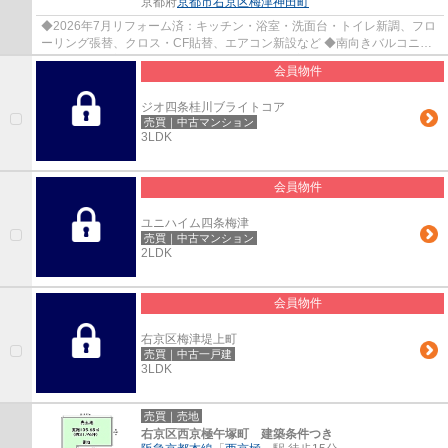
京都府
京都市右京区
梅津神田町
◆2026年7月リフォーム済：キッチン・浴室・洗面台・トイレ新調、フロ
ーリング張替、クロス・CF貼替、エアコン新設など ◆南向きバルコニー
◆2WAY洗面室 ◆食器洗浄乾燥機、浄水器、浴室...
会員物件
ジオ四条桂川ブライトコア
売買｜中古マンション
3LDK
会員物件
ユニハイム四条梅津
売買｜中古マンション
2LDK
会員物件
右京区梅津堤上町
売買｜中古一戸建
3LDK
売買｜売地
右京区西京極午塚町 建築条件つき