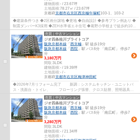
建物面積:
- / 23.67坪
土地面積:
78.27㎡ / 23.67坪
京都府
京都市右京区
西京極午塚町
103-1、103-2
◆建築条件つき ◆2区画分譲地 ◆更地 ◆自由設計 ◆参考プラン例あり ◆
制震ダンパーK3採用 ◆ZEH水準省エネ住宅 ◆葛野小学校まで徒歩約10
分、お子様の通学も安心立地 ◆徒歩約4分圏内にスー...
売買｜中古マンション
ジオ四条桂川ブライトコア
阪急京都本線
「
西京極
」駅 徒歩19分
阪急京都本線
「
西院
」駅 バス6分 「南広町」 停歩7
分
3,180万円
間取:
3LDK
建物面積:
- / 19.39坪
土地面積:
- / -
京都府
京都市右京区
梅津神田町
◆2026年7月リフォーム完了 新調：システムキッチン・ユニットバ
ス・洗面台・トイレ、 フローリング張替、クロス貼替、照明器具設
置 など ◆南西向きバルコニー ◆陽当り良好 ◆...
売買｜中古マンション
ジオ四条桂川ブライトコア
阪急京都本線
「
西京極
」駅 徒歩19分
阪急京都本線
「
西院
」駅 バス6分 「南広町」 停歩7
分
3,280万円
間取:
3LDK
建物面積:
- / 21.34坪
土地面積:
- / -