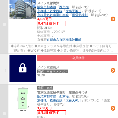
メイツ京都梅津
阪急京都本線
「
西京極
」駅 徒歩19分
京都地下鉄東西線
「
太秦天神川
」駅 徒歩20分
京福電気鉄道嵐山本線
「
嵐電天神川
」駅 徒歩20分
3,899万円
8月7日 値下げ
間取:
3LDK
建物面積:
- / 20.01坪
土地面積:
- / -
京都府
京都市右京区
梅津神田町
◆令和3年7月築 ◆東向きテラス＆専用庭付 ◆床暖房付 ◆ペット飼育可
（規約有） ◆WIC有 ◆収納豊富 ◆お買い物便利：徒歩約3分圏内にスー
パー、コンビニ、ドラッグストアあり ◆市バス「西京...
会員物件
メイツ京都梅津
売買｜中古マンション
3LDK
売買｜売地
右京区西京極午塚町 建築条件つき
阪急京都本線
「
西京極
」駅 徒歩16分
京都地下鉄東西線
「
太秦天神川
」駅 バス5分 「西京
極午塚町」 停歩2分
3,200万円
8月1日 値下げ
間取:
-