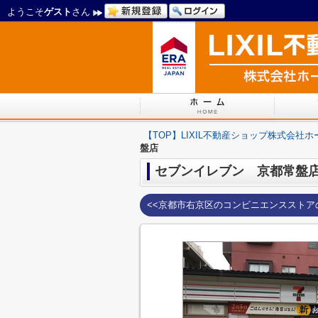
ようこそ
ゲスト
さん
【TOP】LIXIL不動産ショップ株式会社
盤店
セブンイレブン 京都常盤
<<京都市右京区のコンビニエンスストア