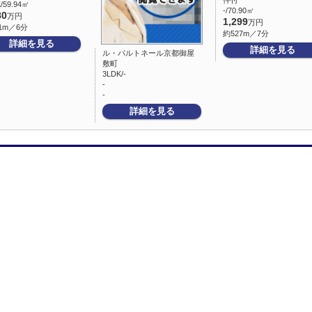
件付
/59.94㎡
-/70.90㎡
80
万円
1,299
万円
1m／6分
約527m／7分
詳細を見る
詳細を見る
ル・パルトネール京都御屋
敷町
3LDK/-
-
-
詳細を見る