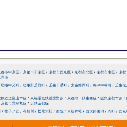
京都市中京区
/
京都市下京区
/
京都市西京区
/
京都市北区
/
京都市南区
/
京都
亀岡市
嵯峨中又町
/
嵯峨野芝野町
/
壬生下溝町
/
太秦蜂岡町
/
梅津中村町
/
壬生松
電気鉄道嵐山本線
/
京福電気鉄道北野線
/
京都地下鉄東西線
/
阪急京都本線
/
京都市営烏丸線
/
近鉄京都線
川
/
帷子ノ辻
/
有栖川
/
松尾大社
/
西院
/
車折神社
/
西大路御池
/
円町
/
西京