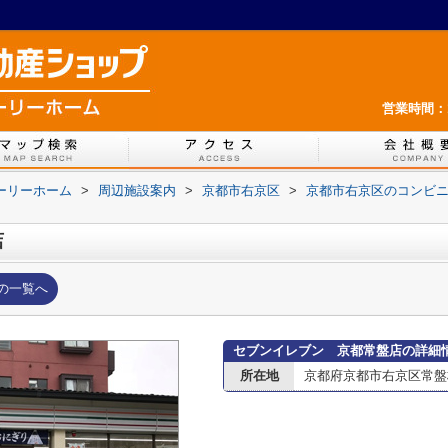
営業時間：1
ホーリーホーム
>
周辺施設案内
>
京都市右京区
>
京都市右京区のコンビ
店
の一覧へ
セブンイレブン 京都常盤店の詳細
所在地
京都府京都市右京区常盤