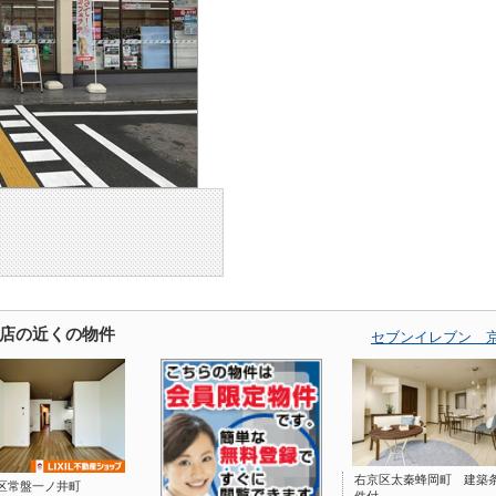
店の近くの物件
セブンイレブン 
右京区太秦蜂岡町 建築
区常盤一ノ井町