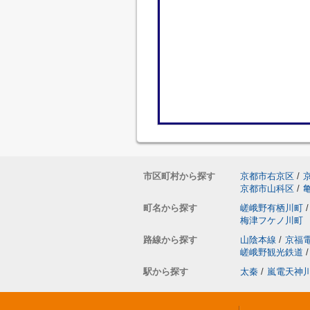
市区町村から探す
京都市右京区
/
京都市山科区
/
町名から探す
嵯峨野有栖川町
/
梅津フケノ川町
路線から探す
山陰本線
/
京福
嵯峨野観光鉄道
/
駅から探す
太秦
/
嵐電天神