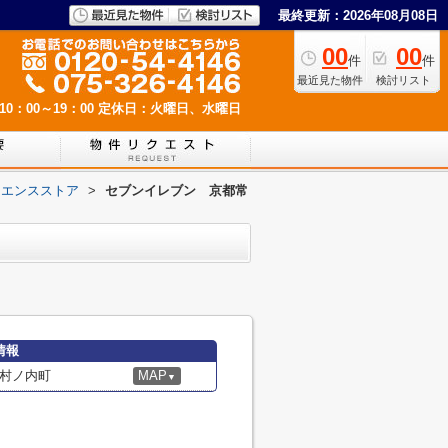
最終更新：2026年08月08日
00
00
件
件
最近見た物件
検討リスト
0：00～19：00
定休日：火曜日、水曜日
ニエンスストア
>
セブンイレブン 京都常
情報
村ノ内町
MAP
▼