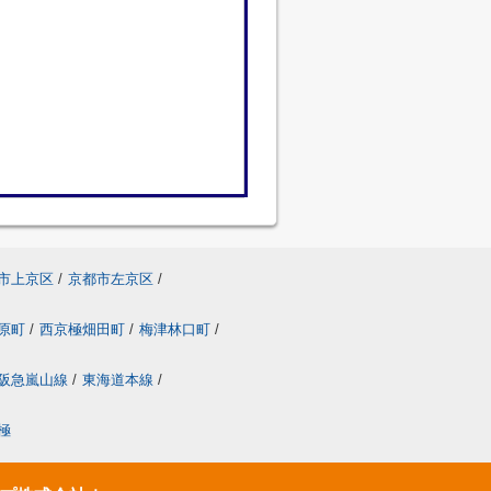
市上京区
/
京都市左京区
/
原町
/
西京極畑田町
/
梅津林口町
/
阪急嵐山線
/
東海道本線
/
極