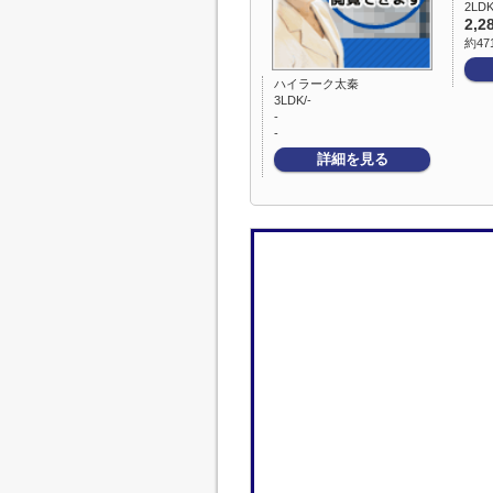
2LDK
2,2
約47
ハイラーク太秦
3LDK/-
-
-
詳細を見る