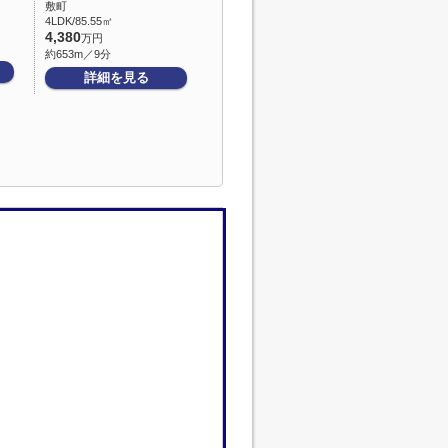
敷町
4LDK/85.55㎡
4,380
万円
約653m／9分
詳細を見る