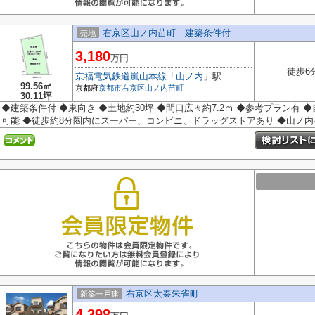
右京区山ノ内苗町 建築条件付
売地
3,180
万円
徒歩6
京福電気鉄道嵐山本線
「
山ノ内
」駅
99.56㎡
京都府
京都市右京区
山ノ内苗町
30.11坪
◆建築条件付 ◆東向き ◆土地約30坪 ◆間口広々約7.2ｍ ◆参考プラン有 
可能 ◆徒歩約8分圏内にスーパー、コンビニ、ドラッグストアあり ◆山ノ内小
右京区太秦朱雀町
新築一戸建
4,398