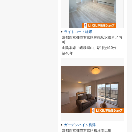
ライトコート嵯峨
京都府京都市右京区嵯峨広沢御所ノ内
町
山陰本線「嵯峨嵐山」駅 徒歩10分
築40年
ガーデンハイム梅津
京都府京都市右京区梅津南広町