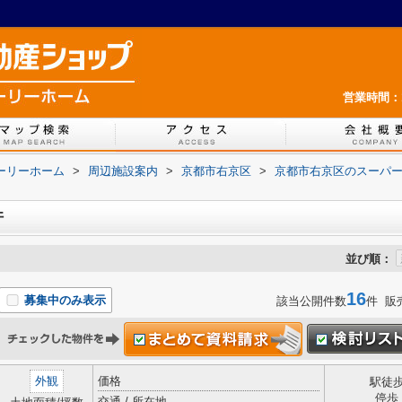
営業時間：1
ホーリーホーム
>
周辺施設案内
>
京都市右京区
>
京都市右京区のスーパ
件
並び順：
16
募集中のみ表示
該当公開件数
件 販
外観
価格
駅徒
停歩
交通 / 所在地