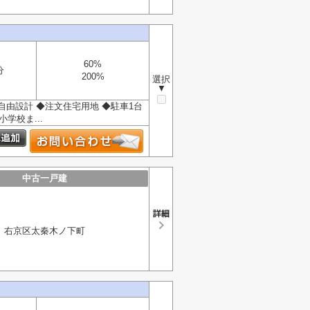
60%
分
200%
選択
▼
◆自由設計 ◆注文住宅用地 ◆駐車1台
学校ま...
中古一戸建
右京区太秦木ノ下町