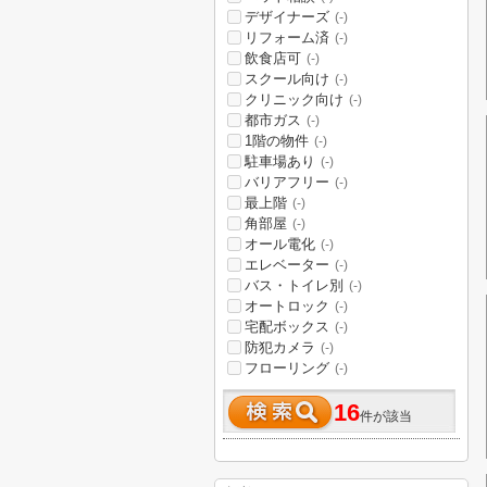
デザイナーズ
(-)
リフォーム済
(-)
飲食店可
(-)
スクール向け
(-)
クリニック向け
(-)
都市ガス
(-)
1階の物件
(-)
駐車場あり
(-)
バリアフリー
(-)
最上階
(-)
角部屋
(-)
オール電化
(-)
エレベーター
(-)
バス・トイレ別
(-)
オートロック
(-)
宅配ボックス
(-)
防犯カメラ
(-)
フローリング
(-)
16
件が該当