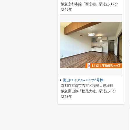
阪急京都本線「西京極」駅 徒歩17分
築49年
嵐山ロイアルハイツ6号棟
京都府京都市右京区梅津大縄場町
阪急嵐山線「松尾大社」駅 徒歩8分
築48年