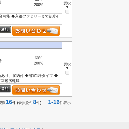
分
選択
200%
▼
台可能 ◆京都ファミリーまで徒歩4
60%
分
200%
選択
▼
ヵ所あり、収納付 ◆浴室1坪タイプ ◆
室暖房乾燥...
16
8
1-16
売数
件 (会員物件
件)
件表示