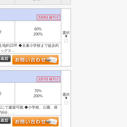
5月8日 値下げ
60%
分
選択
200%
▼
土地約22坪 ◆太秦小学校まで徒歩約
グス...
2月7日 値下げ
70%
分
選択
200%
▼
店にて建築可能 ◆小学校、公園、保
分、...