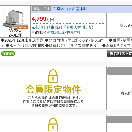
右京区山ノ内荒木町
新築一戸建
4,799
万円
徒歩9
京都地下鉄東西線
「
太秦天神川
」駅
80.72㎡
京都府
京都市右京区
山ノ内荒木町
24.41坪
◆2026年12月末完成予定 ◆北西角地（間口約8.8ｍ×約8.6ｍ） ◆耐震×制
宅 ◆ゆったりLDK約18帖 ◆駐車1台可（サイズ制限あり） ◆浴室1坪タイプ ◆
右京区