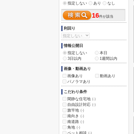
指定しない
あり
なし
16
件が該当
利回り
情報公開日
指定しない
本日
3日以内
1週間以内
画像・動画あり
画像あり
動画あり
パノラマあり
こだわり条件
閑静な住宅地
(-)
自由設計対応
(-)
旗竿地
(-)
南向き
(-)
南道路
(-)
角地
(-)
ペット相談
(-)