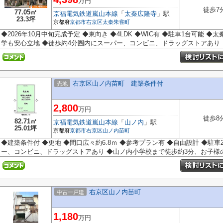
万円
徒歩7
77.05㎡
京福電気鉄道嵐山本線
「
太秦広隆寺
」駅
23.3坪
京都府
京都市右京区
太秦朱雀町
◆2026年10月中旬完成予定 ◆東向き ◆4LDK ◆WIC有 ◆駐車1台可能
学も安心立地 ◆徒歩約4分圏内にスーパー、コンビニ、ドラッグストアあり
右京区山ノ内苗町 建築条件付
売地
2,800
万円
徒歩8
82.71㎡
京福電気鉄道嵐山本線
「
山ノ内
」駅
25.01坪
京都府
京都市右京区
山ノ内苗町
◆建築条件付 ◆更地 ◆間口広々約6.8ｍ ◆参考プラン有 ◆自由設計 ◆駐
ー、コンビニ、ドラッグストアあり ◆山ノ内小学校まで徒歩約3分、お子様の通
右京区山ノ内苗町
中古一戸建
1,180
万円