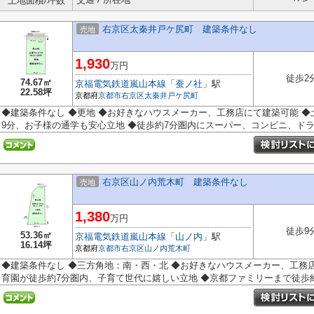
土地面積/坪数
右京区太秦井戸ケ尻町 建築条件なし
売地
1,930
万円
徒歩2
74.67㎡
京福電気鉄道嵐山本線
「
蚕ノ社
」駅
22.58坪
京都府
京都市右京区
太秦井戸ケ尻町
◆建築条件なし ◆更地 ◆お好きなハウスメーカー、工務店にて建築可能 ◆
9分、お子様の通学も安心立地 ◆徒歩約7分圏内にスーパー、コンビニ、ドラッ
右京区山ノ内荒木町 建築条件なし
売地
1,380
万円
徒歩9
53.36㎡
京福電気鉄道嵐山本線
「
山ノ内
」駅
16.14坪
京都府
京都市右京区
山ノ内荒木町
◆建築条件なし ◆三方角地：南・西・北 ◆お好きなハウスメーカー、工務
育園が徒歩約7分圏内、子育て世代に嬉しい立地 ◆京都ファミリーまで徒歩約6