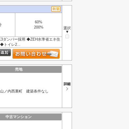
60%
分
200%
選択
▼
震K3ダンパー採用 ◆ZEH水準省エネ住
トイレ2...
売地
山ノ内西裏町 建築条件なし
中古マンション