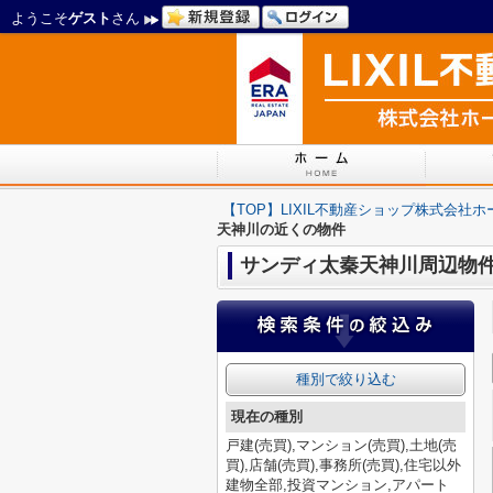
ようこそ
ゲスト
さん
【TOP】LIXIL不動産ショップ株式会社
天神川の近くの物件
サンディ太秦天神川周辺物
種別で絞り込む
現在の種別
戸建(売買),マンション(売買),土地(売
買),店舗(売買),事務所(売買),住宅以外
建物全部,投資マンション,アパート