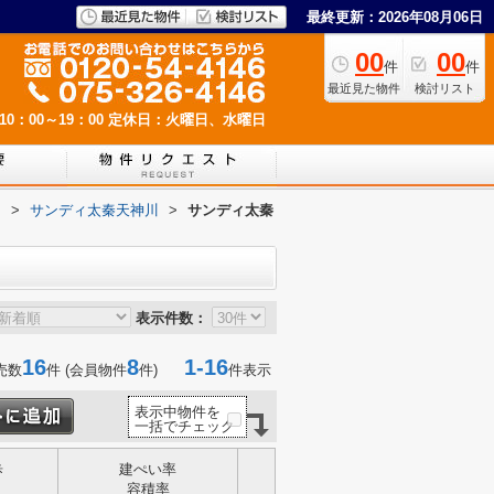
最終更新：2026年08月06日
00
00
件
件
最近見た物件
検討リスト
0：00～19：00
定休日：火曜日、水曜日
ー
>
サンディ太秦天神川
>
サンディ太秦
表示件数：
16
8
1-16
売数
件 (会員物件
件)
件表示
表示中物件を
一括でチェック
歩
建ぺい率
容積率