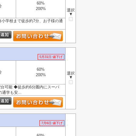
60%
分
200%
選択
▼
 ◆太秦小学校まで徒歩約7分、お子様の通
5月31日 値下げ
60%
分
選択
200%
▼
車2台可能 ◆徒歩約6分圏内にスーパ
学も安...
7月6日 値下げ
60%