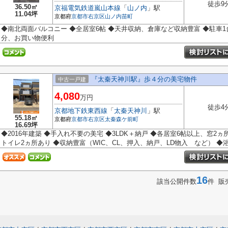
徒歩9
36.50㎡
京福電気鉄道嵐山本線
「
山ノ内
」駅
11.04坪
京都府
京都市右京区
山ノ内苗町
◆南北両面バルコニー ◆全居室6帖 ◆天井収納、倉庫など収納豊富 ◆駐車1
分、お買い物便利
『太秦天神川駅』歩４分の美宅物件
中古一戸建
4,080
万円
徒歩4
京都地下鉄東西線
「
太秦天神川
」駅
55.18㎡
京都府
京都市右京区
太秦森ケ前町
16.69坪
◆2016年建築 ◆手入れ不要の美宅 ◆3LDK＋納戸 ◆各居室6帖以上、窓2
トイレ2ヵ所あり ◆収納豊富（WIC、CL、押入、納戸、LD物入 など） ◆浴
16
該当公開件数
件 販