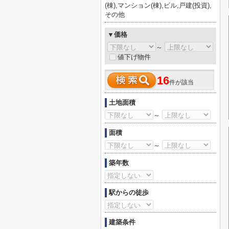
(棟),マンション(棟),ビル,戸建(投資),
その他
▼価格
～
値下げ物件
16
件が該当
土地面積
～
面積
～
築年数
駅からの徒歩
建築条件