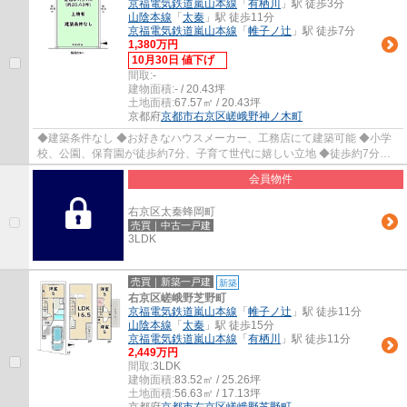
京福電気鉄道嵐山本線
「
有栖川
」駅 徒歩3分
山陰本線
「
太秦
」駅 徒歩11分
京福電気鉄道嵐山本線
「
帷子ノ辻
」駅 徒歩7分
1,380万円
10月30日 値下げ
間取:
-
建物面積:
- / 20.43坪
土地面積:
67.57㎡ / 20.43坪
京都府
京都市右京区
嵯峨野神ノ木町
◆建築条件なし ◆お好きなハウスメーカー、工務店にて建築可能 ◆小学
校、公園、保育園が徒歩約7分、子育て世代に嬉しい立地 ◆徒歩約7分圏
内にスーパー、コンビニ、ドラッグストアあり ◆...
会員物件
右京区太秦蜂岡町
売買｜中古一戸建
3LDK
売買｜新築一戸建
新築
右京区嵯峨野芝野町
京福電気鉄道嵐山本線
「
帷子ノ辻
」駅 徒歩11分
山陰本線
「
太秦
」駅 徒歩15分
京福電気鉄道嵐山本線
「
有栖川
」駅 徒歩11分
2,449万円
間取:
3LDK
建物面積:
83.52㎡ / 25.26坪
土地面積:
56.63㎡ / 17.13坪