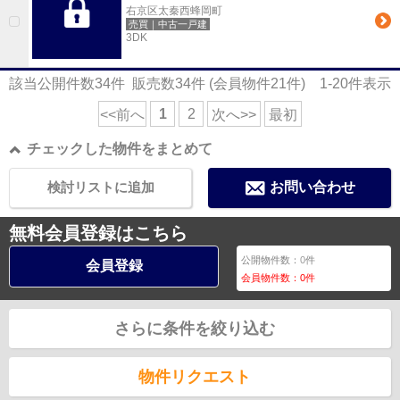
右京区太秦西蜂岡町
売買｜中古一戸建
3DK
該当公開件数
34
件 販売数
34
件 (会員物件
21
件)
1-20
件表示
1
2
<<前へ
次へ>>
最初
チェックした物件をまとめて
検討リストに追加
お問い合わせ
無料会員登録はこちら
公開物件数：
0
件
会員登録
会員物件数：
0
件
さらに条件を絞り込む
物件リクエスト