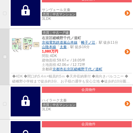
サンヴェール太秦
売買｜中古マンション
3LDK
売買｜中古一戸建
右京区嵯峨野千代ノ道町
京福電気鉄道嵐山本線
「
帷子ノ辻
」駅 徒歩11分
山陰本線
「
太秦
」駅 徒歩16分
1,080万円
間取:
4DK
建物面積:
59.67㎡ / 18.05坪
土地面積:
42.06㎡ / 12.72坪
京都府
京都市右京区
嵯峨野千代ノ道町
◆4DK ◆間口約5.4ｍ×幅員約5ｍ ◆天井収納庫付 ◆南向きバルコニー ◆
嵯峨野小学校まで徒歩約3分、お子様の通学も安心立地 ◆徒歩約10分圏内
にスーパー、コンビニ、ドラッグストアあり
会員物件
ハイラーク太秦
売買｜中古マンション
3LDK
会員物件