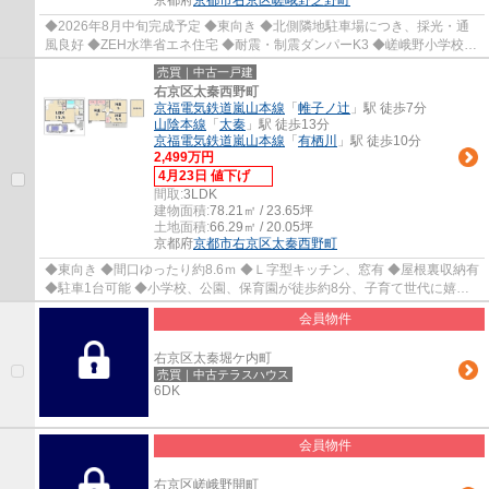
京都府
京都市右京区
嵯峨野芝野町
◆2026年8月中旬完成予定 ◆東向き ◆北側隣地駐車場につき、採光・通
風良好 ◆ZEH水準省エネ住宅 ◆耐震・制震ダンパーK3 ◆嵯峨野小学校ま
で徒歩約6分、お子様の通学も安心立地 ◆スーパー...
売買｜中古一戸建
右京区太秦西野町
京福電気鉄道嵐山本線
「
帷子ノ辻
」駅 徒歩7分
山陰本線
「
太秦
」駅 徒歩13分
京福電気鉄道嵐山本線
「
有栖川
」駅 徒歩10分
2,499万円
4月23日 値下げ
間取:
3LDK
建物面積:
78.21㎡ / 23.65坪
土地面積:
66.29㎡ / 20.05坪
京都府
京都市右京区
太秦西野町
◆東向き ◆間口ゆったり約8.6ｍ ◆Ｌ字型キッチン、窓有 ◆屋根裏収納有
◆駐車1台可能 ◆小学校、公園、保育園が徒歩約8分、子育て世代に嬉し
い立地 ◆徒歩約7分圏内にスーパー、コンビニ、...
会員物件
右京区太秦堀ケ内町
売買｜中古テラスハウス
6DK
会員物件
右京区嵯峨野開町