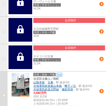
サンヴェール太秦
売買｜中古マンション
4LDK
会員物件
右京区嵯峨野芝野町
売買｜中古一戸建
4DK
会員物件
ネオコーポ太秦
売買｜中古マンション
2LDK
売買｜新築一戸建
新築
右京区太秦上ノ段町
山陰本線
「
太秦
」駅 徒歩3分
京福電気鉄道嵐山本線
「
帷子ノ辻
」駅 徒歩4分
京福電気鉄道北野線
「
撮影所前
」駅 徒歩4分
3,580万円
間取:
3LDK
建物面積:
84.24㎡ / 25.48坪
土地面積:
69.15㎡ / 20.91坪