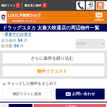
0
0
検討リスト
最近見た物件
お問合せ
ドラッグユタカ 太秦大映通店の周辺物件一覧
募集中のみ表示
34
該当物件
件
34
販売数
件
さらに条件を絞り込む
物件リクエスト
チェックした物件をまとめて
検討リストに追加
お問い合わせ
会員物件