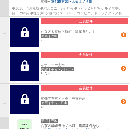
京都府
京都市右京区
太秦上ノ段町
◆2026年4月完成 ◆バルコニー2ヶ所有 ◆トイレ2ヵ所あり ◆全居室6
帖、収納有 ◆徒歩約6分圏内にスーパー、コンビニ、ドラッグストアあり
◆JR「太秦」駅徒歩約3分、京都駅まで乗り換えなし
会員物件
右京区太秦桂ケ原町 建築条件なし
売買｜売地
-
会員物件
ネオコーポ太秦
売買｜中古マンション
3LDK
会員物件
京都市右京区太秦 中古戸建
売買｜中古一戸建
4K
売買｜売地
右京区嵯峨野神ノ木町 建築条件なし