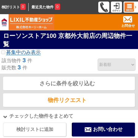
0
0
検討リスト
最近見た物件
お問合せ
ローソンストア100 京都外大前店の周辺物件一
覧
募集中のみ表示
3
該当物件
件
3
販売数
件
さらに条件を絞り込む
物件リクエスト
チェックした物件をまとめて
検討リストに追加
お問い合わせ