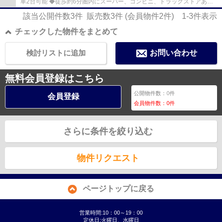
車2台可能 ◆徒歩約6分圏内にスーパー、コンビニ、ドラッグストアあり
◆山ノ内小学校まで徒歩約3分、お子様の通学も安...
該当公開件数
3
件 販売数
3
件 (会員物件
2
件)
1-3
件表示
チェックした物件をまとめて
検討リストに追加
お問い合わせ
無料会員登録はこちら
公開物件数：
0
件
会員登録
会員物件数：
0
件
さらに条件を絞り込む
物件リクエスト
ページトップに戻る
営業時間:10：00～19：00
定休日:火曜日、水曜日