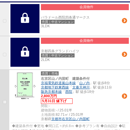
会員物件
パラドール西院四条通マークス
売買｜中古マンション
3LDK
会員物件
京都四条グランドハイツ
売買｜中古マンション
2LDK
売買｜売地
右京区山ノ内苗町 建築条件付
京福電気鉄道嵐山本線
「
山ノ内
」駅 徒歩8分
京都地下鉄東西線
「
太秦天神川
」駅 徒歩11分
阪急京都本線
「
西院
」駅 徒歩18分
2,800万円
5月31日 値下げ
間取:
-
建物面積:
- / 25.01坪
土地面積:
82.71㎡ / 25.01坪
京都府
京都市右京区
山ノ内苗町
◆建築条件付 ◆更地 ◆間口広々約6.8ｍ ◆参考プラン有 ◆自由設計 ◆駐