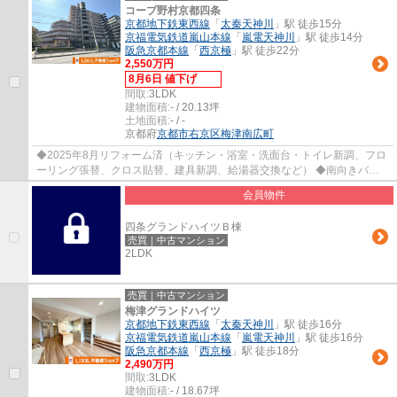
コープ野村京都四条
京都地下鉄東西線
「
太秦天神川
」駅 徒歩15分
京福電気鉄道嵐山本線
「
嵐電天神川
」駅 徒歩14分
阪急京都本線
「
西京極
」駅 徒歩22分
2,550万円
8月6日 値下げ
間取:
3LDK
建物面積:
- / 20.13坪
土地面積:
- / -
京都府
京都市右京区
梅津南広町
◆2025年8月リフォーム済（キッチン・浴室・洗面台・トイレ新調、フロ
ーリング張替、クロス貼替、建具新調、給湯器交換など） ◆南向きバル
コニー＆専用庭 ◆ペット飼育可（規約有） ◆徒...
会員物件
四条グランドハイツＢ棟
売買｜中古マンション
2LDK
売買｜中古マンション
梅津グランドハイツ
京都地下鉄東西線
「
太秦天神川
」駅 徒歩16分
京福電気鉄道嵐山本線
「
嵐電天神川
」駅 徒歩16分
阪急京都本線
「
西京極
」駅 徒歩18分
2,490万円
間取:
3LDK
建物面積:
- / 18.67坪