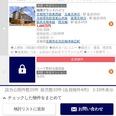
ーニングなど ◆上層階（11階建ての8階部分） ◆...
売買｜中古マンション
梅津グランドハイツ
京都地下鉄東西線
「
太秦天神川
」駅 徒歩16分
京福電気鉄道嵐山本線
「
嵐電天神川
」駅 徒歩16分
阪急京都本線
「
西京極
」駅 徒歩18分
1,480万円
間取:
3DK
建物面積:
- / 19.05坪
土地面積:
- / -
京都府
京都市右京区
梅津南広町
◆上層階：8階建の6階部分 ◆南向きバルコニー ◆陽当り・通風、眺望良
好 ◆改装前につき、お好みに合わせてリフォーム可 ◆ペット飼育可（規
約有） ◆総戸数200戸の大規模マンション ◆マン...
会員物件
コープ野村京都四条
売買｜中古マンション
3LDK
該当公開件数
10
件 販売数
10
件 (会員物件
4
件)
1-10
件表示
チェックした物件をまとめて
検討リストに追加
お問い合わせ