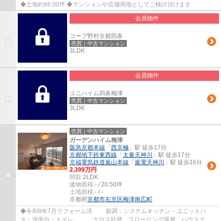
◆土地約86.00坪 ◆マンションや店舗用地としてご検討頂けます
会員物件
コープ野村京都四条
売買｜中古マンション
3LDK
会員物件
ユニハイム四条梅津
売買｜中古マンション
3LDK
売買｜中古マンション
ガーデンハイム梅津
阪急京都本線
「
西京極
」駅 徒歩17分
京都地下鉄東西線
「
太秦天神川
」駅 徒歩17分
京福電気鉄道嵐山本線
「
嵐電天神川
」駅 徒歩16分
2,399万円
間取:
2LDK
建物面積:
- / 20.50坪
土地面積:
- / -
京都府
京都市右京区
梅津南広町
◆令和8年7月リフォーム済 新調：システムキッチン・ユニットバ
ス・洗面台・トイレ、 クロス貼替、フローリング張替、ハウスクリ