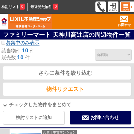
0
0
検討リスト
最近見た物件
お問合せ
ファミリーマート 天神川高辻店の周辺物件一覧
募集中のみ表示
10
該当物件
件
10
販売数
件
さらに条件を絞り込む
物件リクエスト
チェックした物件をまとめて
検討リストに追加
お問い合わせ
売買｜中古マンション