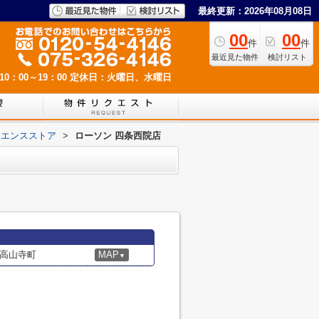
最終更新：2026年08月08日
00
00
件
件
最近見た物件
検討リスト
0：00～19：00
定休日：火曜日、水曜日
ニエンスストア
>
ローソン 四条西院店
高山寺町
MAP
▼