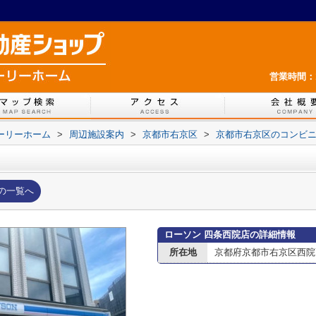
営業時間：1
ホーリーホーム
>
周辺施設案内
>
京都市右京区
>
京都市右京区のコンビ
の一覧へ
ローソン 四条西院店の詳細情報
所在地
京都府京都市右京区西院