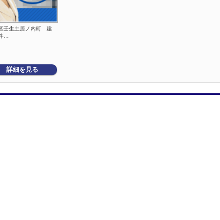
区壬生土居ノ内町 建
件…
詳細を見る