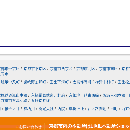
京都市中京区
/
京都市下京区
/
京都市西京区
/
京都市北区
/
京都市南区
/
京都
亀岡市
嵯峨中又町
/
嵯峨野芝野町
/
壬生下溝町
/
太秦蜂岡町
/
梅津中村町
/
壬生松
電気鉄道嵐山本線
/
京福電気鉄道北野線
/
京都地下鉄東西線
/
阪急京都本線
/
京都市営烏丸線
/
近鉄京都線
川
/
帷子ノ辻
/
有栖川
/
松尾大社
/
西院
/
車折神社
/
西大路御池
/
円町
/
西京
京都市内の不動産はLIXIL不動産ショ
お問い合わせ