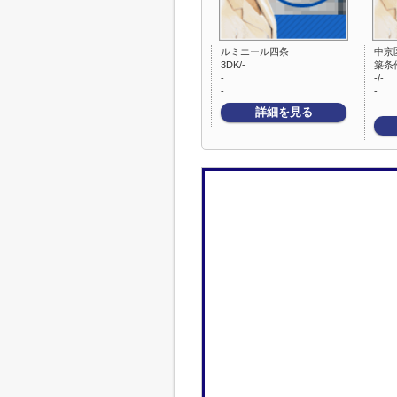
ルミエール四条
中京
3DK/-
築条
-
-/-
-
-
-
詳細を見る