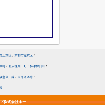
市上京区
/
京都市左京区
/
原町
/
西京極畑田町
/
梅津林口町
/
阪急嵐山線
/
東海道本線
/
極
ップ株式会社ホー