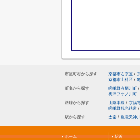
市区町村から探す
京都市右京区
/
京都市山科区
/
町名から探す
嵯峨野有栖川町
/
梅津フケノ川町
路線から探す
山陰本線
/
京福
嵯峨野観光鉄道
/
駅から探す
太秦
/
嵐電天神
ホーム
駅近