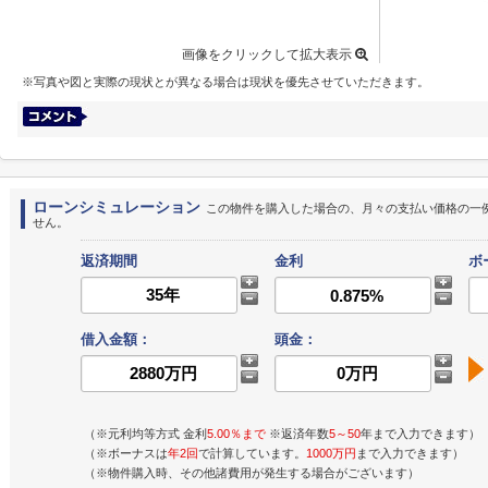
画像をクリックして拡大表示
※写真や図と実際の現状とが異なる場合は現状を優先させていただきます。
ローンシミュレーション
この物件を購入した場合の、月々の支払い価格の一
せん。
返済期間
金利
ボ
借入金額：
頭金：
（※元利均等方式 金利
5.00％まで
※返済年数
5～50
年まで入力できます）
（※ボーナスは
年2回
で計算しています。
1000万円
まで入力できます）
（※物件購入時、その他諸費用が発生する場合がございます）