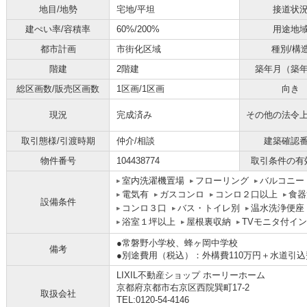
地目/地勢
宅地/平坦
接道状
建ぺい率/容積率
60%/200%
用途地
都市計画
市街化区域
種別/構
階建
2階建
築年月（築
総区画数/販売区画数
1区画/1区画
向き
現況
完成済み
その他の法令
取引態様/引渡時期
仲介/相談
建築確認
物件番号
104438774
取引条件の有
室内洗濯機置場
フローリング
バルコニー
電気有
ガスコンロ
コンロ２口以上
食器
設備条件
コンロ３口
バス・トイレ別
温水洗浄便座
浴室１坪以上
屋根裏収納
TVモニタ付イ
●常磐野小学校、蜂ヶ岡中学校
備考
●別途費用（税込）：外構費110万円＋水道引込
LIXIL不動産ショップ ホーリーホーム
京都府京都市右京区西院巽町17-2
取扱会社
TEL:0120-54-4146