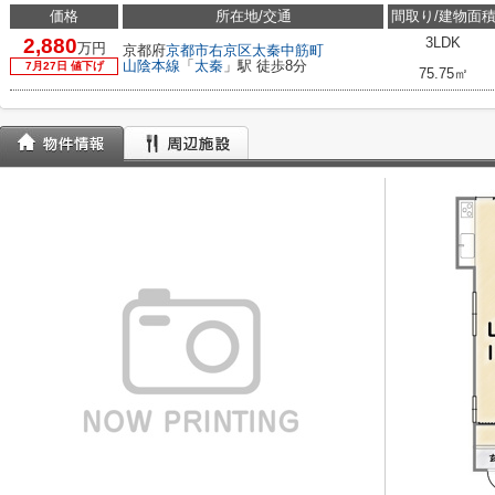
価格
所在地/交通
間取り/建物面
2,880
3LDK
万円
京都府
京都市右京区
太秦中筋町
山陰本線
「
太秦
」駅 徒歩8分
7月27日 値下げ
75.75㎡