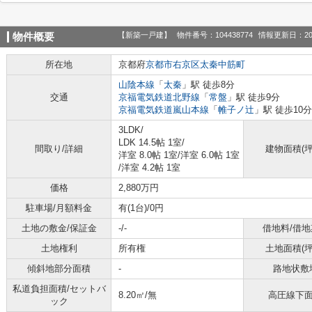
【新築一戸建】
物件番号：104438774
情報更新日：20
物件概要
所在地
京都府
京都市右京区
太秦中筋町
山陰本線
「
太秦
」駅 徒歩8分
交通
京福電気鉄道北野線
「
常盤
」駅 徒歩9分
京福電気鉄道嵐山本線
「
帷子ノ辻
」駅 徒歩10分
3LDK/
LDK 14.5帖 1室
/
間取り/詳細
建物面積(坪
洋室 8.0帖 1室
/
洋室 6.0帖 1室
/
洋室 4.2帖 1室
価格
2,880万円
駐車場/月額料金
有(1台)/0円
土地の敷金/保証金
-/-
借地料/借地
土地権利
所有権
土地面積(坪
傾斜地部分面積
-
路地状敷
私道負担面積/セットバ
8.20㎡/無
高圧線下
ック