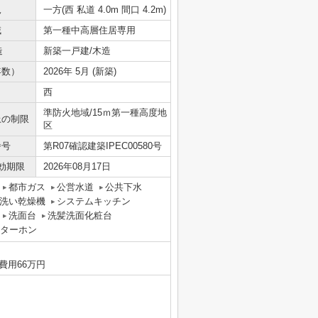
況
一方(西 私道 4.0m 間口 4.2m)
域
第一種中高層住居専用
造
新築一戸建/木造
年数）
2026年 5月 (新築)
西
準防火地域/15ｍ第一種高度地
上の制限
区
番号
第R07確認建築IPEC00580号
効期限
2026年08月17日
都市ガス
公営水道
公共下水
洗い乾燥機
システムキッチン
洗面台
洗髪洗面化粧台
ンターホン
費用66万円