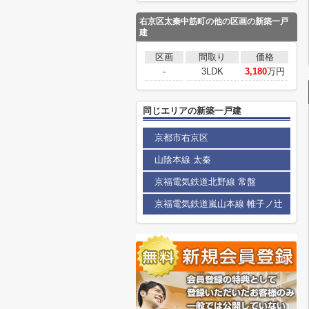
右京区太秦中筋町の他の区画の新築一戸
建
区画
間取り
価格
-
3LDK
3,180
万円
同じエリアの新築一戸建
京都市右京区
山陰本線 太秦
京福電気鉄道北野線 常盤
京福電気鉄道嵐山本線 帷子ノ辻