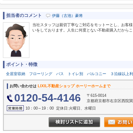
担当者のコメント
伊藤（古池）豪将
当社スタッフは親切丁寧なご対応をモットーとし、お客様
いをしております。人生に何度とない不動産購入だからこ
ポイント・特徴
全居室収納
フローリング
バス
トイレ別
バルコニー
３沿線以上
お問い合わせは
LIXIL不動産ショップ ホーリーホームまで
0120-54-4146
〒615-0014
京都府京都市右京区西院巽町
10：00～19：00 定休日:火曜日、水曜日