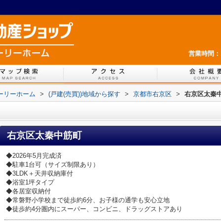
営業時間：1
ホーリーホーム
>
(戸建(売買))地域から探す
>
京都市右京区
>
右京区太秦
右京区太秦中筋町
◆2026年5月完成済
◆駐車1台可（サイズ制限あり）
◆3LDK＋天井収納庫付
◆浴室1坪タイプ
◆各居室収納付
◆常磐野小学校まで徒歩約6分、お子様の通学も安心立地
◆徒歩約4分圏内にスーパー、コンビニ、ドラッグストアあり