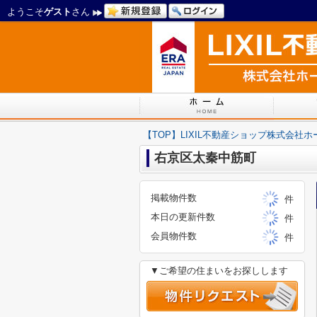
ようこそ
ゲスト
さん
【TOP】LIXIL不動産ショップ株式会社
右京区太秦中筋町
掲載物件数
件
本日の更新件数
件
会員物件数
件
▼ご希望の住まいをお探しします