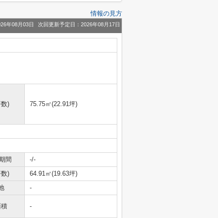
情報の見方
26年08月03日
次回更新予定日：2026年08月17日
数)
75.75㎡(22.91坪)
期間
-/-
数)
64.91㎡(19.63坪)
地
-
面積
-