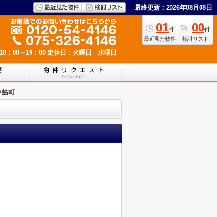
最終更新：2026年08月08日
01
00
件
件
最近見た物件
検討リスト
0：00～19：00
定休日：火曜日、水曜日
中筋町