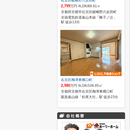
右京区嵯峨野六反田町
2,799
万円 4LDK/88.91㎡
京都府京都市右京区嵯峨野六反田町
京福電気鉄道嵐山本線「帷子ノ辻」
駅 徒歩13分
右京区梅津東構口町
2,980
万円 4LDK/106.85㎡
京都府京都市右京区梅津東構口町
阪急嵐山線「松尾大社」駅 徒歩23分