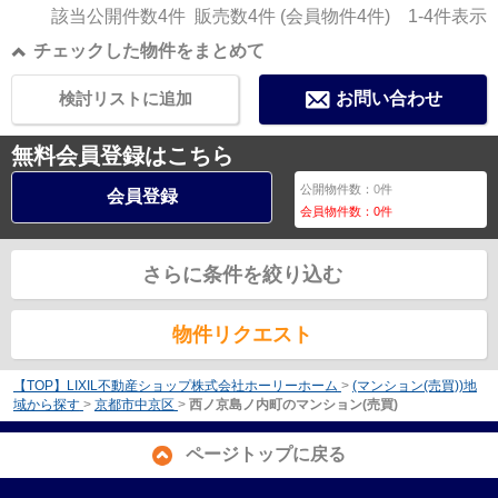
該当公開件数
4
件 販売数
4
件 (会員物件
4
件)
1-4
件表示
チェックした物件をまとめて
検討リストに追加
お問い合わせ
無料会員登録はこちら
公開物件数：
0
件
会員登録
会員物件数：
0
件
さらに条件を絞り込む
物件リクエスト
【TOP】LIXIL不動産ショップ株式会社ホーリーホーム
>
(マンション(売買))地
域から探す
>
京都市中京区
>
西ノ京島ノ内町のマンション(売買)
ページトップに戻る