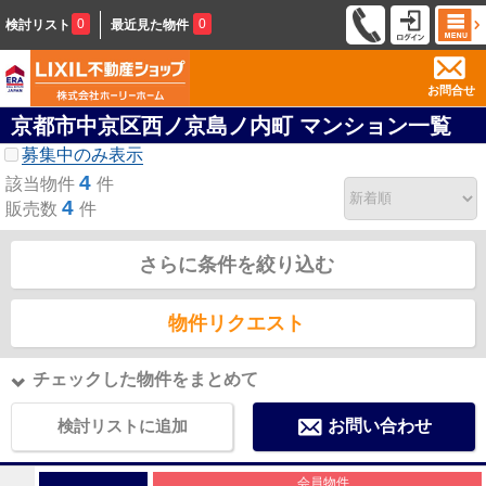
0
0
検討リスト
最近見た物件
お問合せ
京都市中京区西ノ京島ノ内町 マンション一覧
募集中のみ表示
4
該当物件
件
4
販売数
件
さらに条件を絞り込む
物件リクエスト
チェックした物件をまとめて
検討リストに追加
お問い合わせ
会員物件