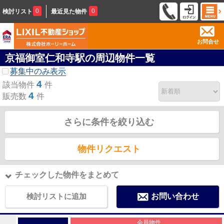
0
0
検討リスト
最近見た物件
お問合せ
京福御室仁和寺駅の周辺物件一覧
募集中のみ表示
4
該当物件
件
4
販売数
件
さらに条件を絞り込む
物件リクエスト
チェックした物件をまとめて
検討リストに追加
お問い合わせ
会員物件