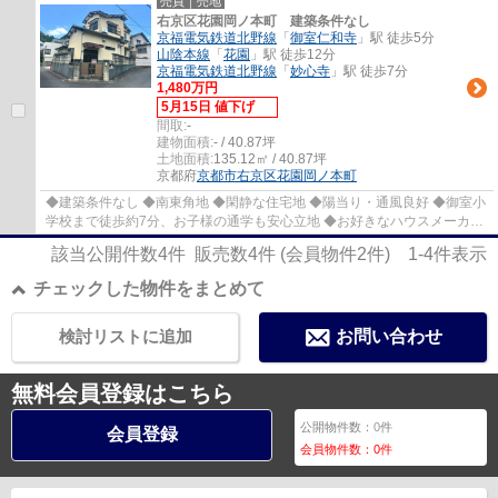
売買｜売地
右京区花園岡ノ本町 建築条件なし
京福電気鉄道北野線
「
御室仁和寺
」駅 徒歩5分
山陰本線
「
花園
」駅 徒歩12分
京福電気鉄道北野線
「
妙心寺
」駅 徒歩7分
1,480万円
5月15日 値下げ
間取:
-
建物面積:
- / 40.87坪
土地面積:
135.12㎡ / 40.87坪
京都府
京都市右京区
花園岡ノ本町
◆建築条件なし ◆南東角地 ◆閑静な住宅地 ◆陽当り・通風良好 ◆御室小
学校まで徒歩約7分、お子様の通学も安心立地 ◆お好きなハウスメーカ
ー、工務店にて建築可能
該当公開件数
4
件 販売数
4
件 (会員物件
2
件)
1-4
件表示
チェックした物件をまとめて
検討リストに追加
お問い合わせ
無料会員登録はこちら
公開物件数：
0
件
会員登録
会員物件数：
0
件