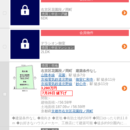
右京区花園段ノ岡町
売買｜中古一戸建
6DK
会員物件
デラシオン御室
売買｜中古マンション
2LDK
売買｜売地
右京区花園段ノ岡町 建築条件なし
山陰本線
「
花園
」駅 徒歩7分
京福電気鉄道北野線
「
御室仁和寺
」駅 徒歩11分
京福電気鉄道北野線
「
妙心寺
」駅 徒歩11分
3,280万円
7月26日 値下げ
間取:
-
建物面積:
- / 56.59坪
土地面積:
187.09㎡ / 56.59坪
京都府
京都市右京区
花園段ノ岡町
◆建築条件なし ◆南向き ◆更地 ◆有効土地約56坪 ◆間口ゆったり約11.8
ｍ ◆お好きなハウスメーカー、工務店にて建築可能 ◆徒歩約9分圏内にス
ーパー、コンビニ、ドラッグストアあり ◆JR「...