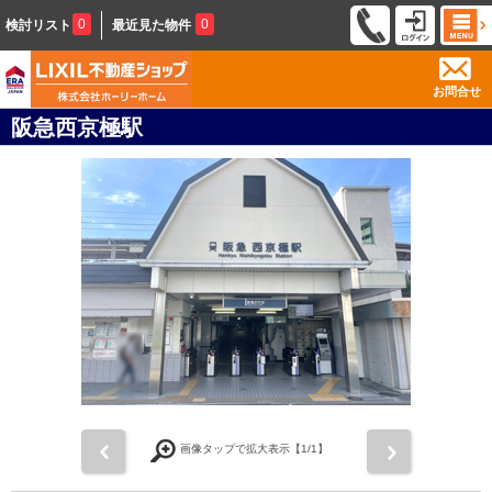
0
0
検討リスト
最近見た物件
お問合せ
阪急西京極駅
前
次
画像タップで拡大表示【
1
/1】