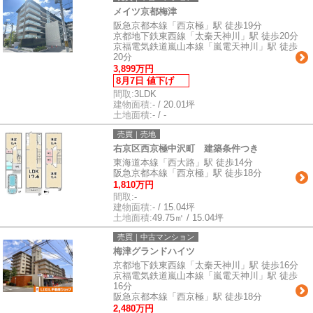
メイツ京都梅津
阪急京都本線「西京極」駅 徒歩19分
京都地下鉄東西線「太秦天神川」駅 徒歩20分
京福電気鉄道嵐山本線「嵐電天神川」駅 徒歩
20分
3,899万円
8月7日 値下げ
間取:
3LDK
建物面積:
- / 20.01坪
土地面積:
- / -
売買｜売地
右京区西京極中沢町 建築条件つき
東海道本線「西大路」駅 徒歩14分
阪急京都本線「西京極」駅 徒歩18分
1,810万円
間取:
-
建物面積:
- / 15.04坪
土地面積:
49.75㎡ / 15.04坪
売買｜中古マンション
梅津グランドハイツ
京都地下鉄東西線「太秦天神川」駅 徒歩16分
京福電気鉄道嵐山本線「嵐電天神川」駅 徒歩
16分
阪急京都本線「西京極」駅 徒歩18分
2,480万円