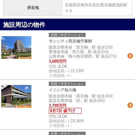
京都府京都市右京区西京極西池田町
所在地
２９
施設周辺の物件
売買｜中古マンション
サンシティ西京極弐番館
阪急京都本線「西京極」駅 徒歩13分
東海道本線「西大路」駅 徒歩15分
山陰本線「梅小路京都西」駅 徒歩27分
3,699万円
間取:
3LDK
建物面積:
- / 21.23坪
土地面積:
- / -
売買｜中古マンション
イニシア桂大橋
阪急京都本線「西京極」駅 徒歩16分
阪急京都本線「桂」駅 徒歩16分
3,799万円
8月7日 値下げ
間取:
3LDK
建物面積:
- / 23.36坪
土地面積:
- / -
売買｜中古マンション