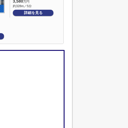
3,580
万円
約328m／5分
詳細を見る