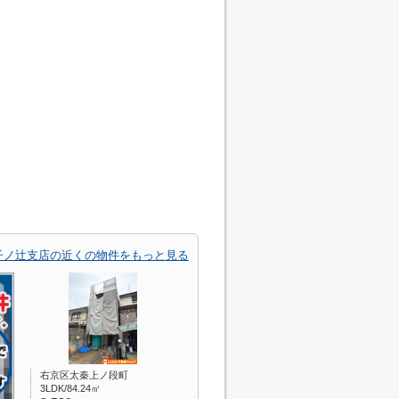
子ノ辻支店の近くの物件をもっと見る
右京区太秦上ノ段町
3LDK/84.24㎡