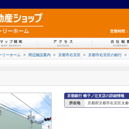
営業時間：1
ホーリーホーム
>
周辺施設案内
>
京都市右京区
>
京都市右京区の銀行
>
京都銀行 帷子ノ辻支店の詳細情報
所在地
京都府京都市右京区太秦