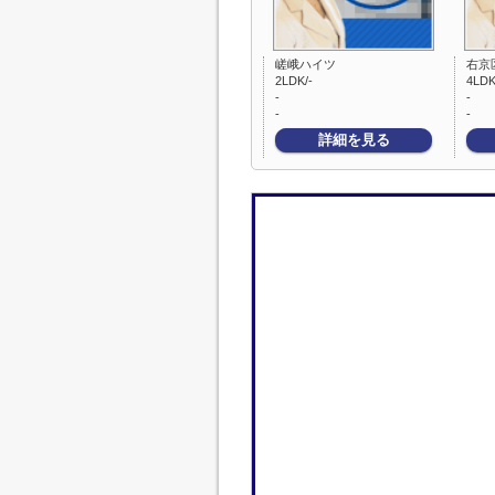
嵯峨ハイツ
右京
2LDK/-
4LDK
-
-
-
-
詳細を見る