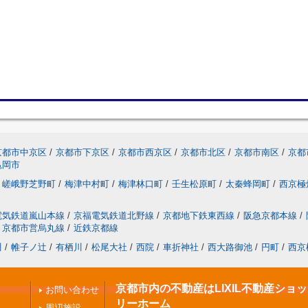
京都市中京区
/
京都市下京区
/
京都市西京区
/
京都市北区
/
京都市南区
/
京都
亀岡市
嵯峨野芝野町
/
梅津中村町
/
梅津林口町
/
壬生松原町
/
太秦蜂岡町
/
西京極
電気鉄道嵐山本線
/
京福電気鉄道北野線
/
京都地下鉄東西線
/
阪急京都本線
/
京都市営烏丸線
/
近鉄京都線
川
/
帷子ノ辻
/
有栖川
/
松尾大社
/
西院
/
車折神社
/
西大路御池
/
円町
/
西京
京都市内の不動産はLIXIL不動産ショ
お問い合わせ
リーホーム
周辺施設