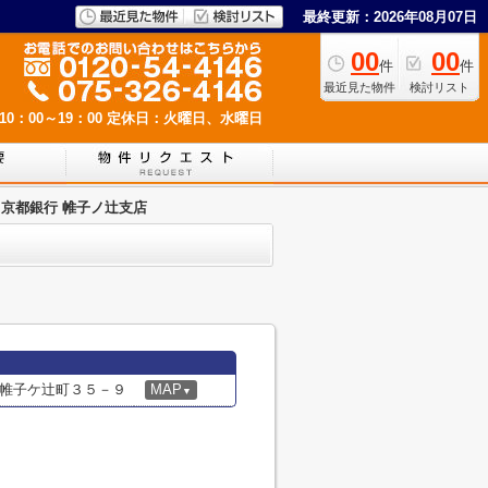
最終更新：2026年08月07日
00
00
件
件
最近見た物件
検討リスト
0：00～19：00
定休日：火曜日、水曜日
京都銀行 帷子ノ辻支店
帷子ケ辻町３５－９
MAP
▼