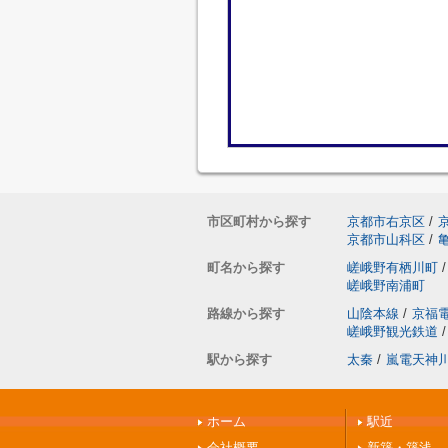
市区町村から探す
京都市右京区
/
京都市山科区
/
町名から探す
嵯峨野有栖川町
/
嵯峨野南浦町
路線から探す
山陰本線
/
京福
嵯峨野観光鉄道
/
駅から探す
太秦
/
嵐電天神
ホーム
駅近
会社概要
新築・築浅