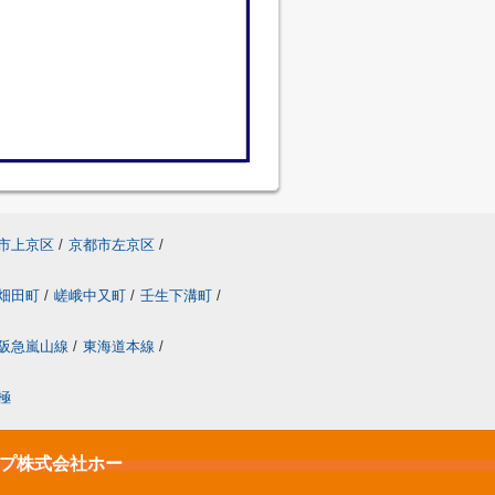
市上京区
/
京都市左京区
/
畑田町
/
嵯峨中又町
/
壬生下溝町
/
阪急嵐山線
/
東海道本線
/
極
ップ株式会社ホー