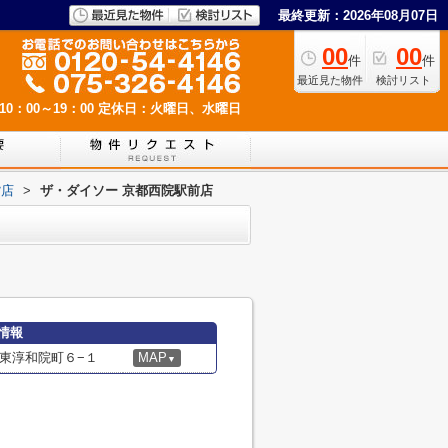
最終更新：2026年08月07日
00
00
件
件
最近見た物件
検討リスト
0：00～19：00
定休日：火曜日、水曜日
貨店
>
ザ・ダイソー 京都西院駅前店
情報
東淳和院町６−１
MAP
▼