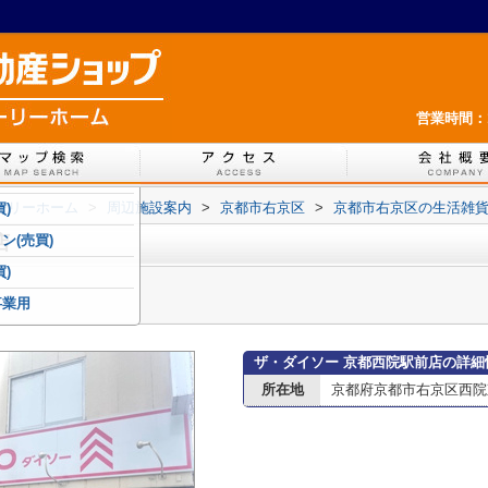
営業時間：1
ホーリーホーム
>
周辺施設案内
>
京都市右京区
>
京都市右京区の生活雑
)
店
ン(売買)
)
事業用
ザ・ダイソー 京都西院駅前店の詳細
所在地
京都府京都市右京区西院