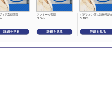
ヴィア京都西院
ファミール西院
パデシオン西大路御池駅
/-
3LDK/-
3LDK/-
-
-
-
-
詳細を見る
詳細を見る
詳細を見る