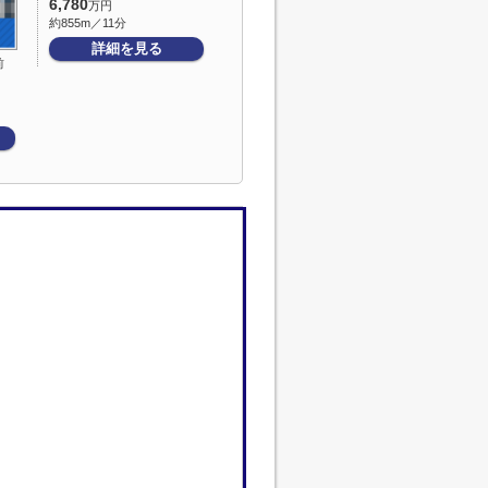
6,780
万円
約855m／11分
詳細を見る
前