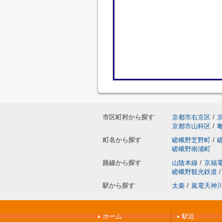
市区町村から探す
京都市右京区
/
京都市山科区
/
町名から探す
嵯峨野芝野町
/
嵯峨野南浦町
路線から探す
山陰本線
/
京福
嵯峨野観光鉄道
/
駅から探す
太秦
/
嵐電天神
ホーム
駅近