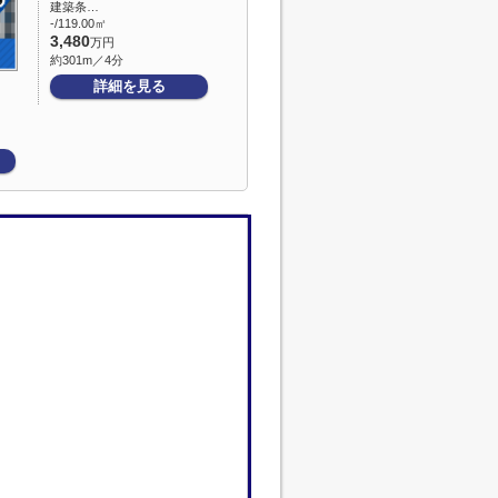
建築条…
-/119.00㎡
3,480
万円
約301m／4分
詳細を見る