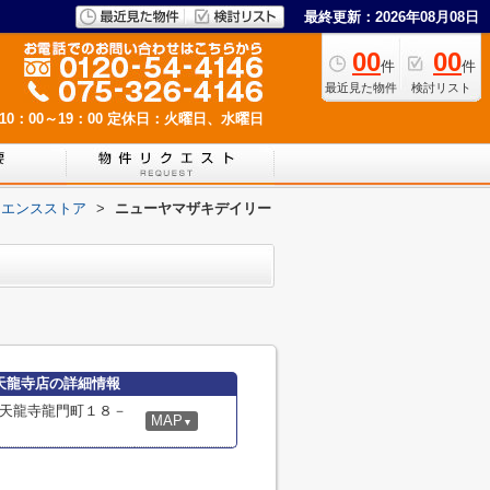
最終更新：2026年08月08日
00
00
件
件
最近見た物件
検討リスト
0：00～19：00
定休日：火曜日、水曜日
ニエンスストア
>
ニューヤマザキデイリー
天龍寺店の詳細情報
天龍寺龍門町１８－
MAP
▼