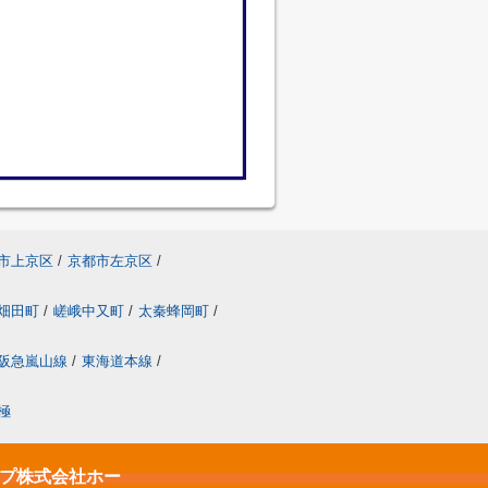
市上京区
/
京都市左京区
/
畑田町
/
嵯峨中又町
/
太秦蜂岡町
/
阪急嵐山線
/
東海道本線
/
極
ップ株式会社ホー