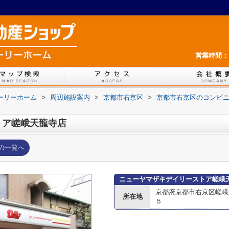
営業時間：1
ホーリーホーム
>
周辺施設案内
>
京都市右京区
>
京都市右京区のコンビ
トア嵯峨天龍寺店
の一覧へ
ニューヤマザキデイリーストア嵯峨
京都府京都市右京区嵯峨
所在地
５