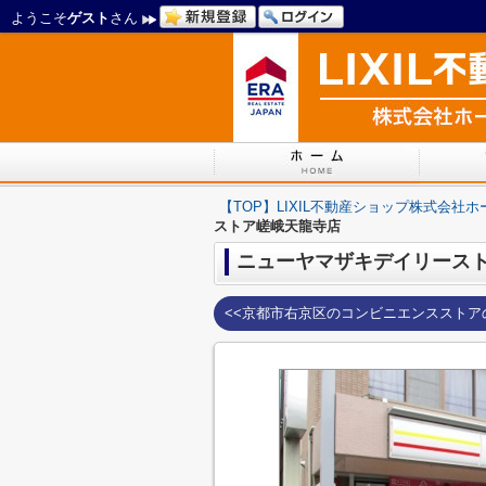
ようこそ
ゲスト
さん
【TOP】LIXIL不動産ショップ株式会社
ストア嵯峨天龍寺店
ニューヤマザキデイリース
<<京都市右京区のコンビニエンスストア