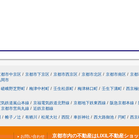
京都市中京区
/
京都市下京区
/
京都市西京区
/
京都市北区
/
京都市南区
/
京都
亀岡市
嵯峨野芝野町
/
梅津中村町
/
壬生松原町
/
梅津林口町
/
壬生下溝町
/
西京極
電気鉄道嵐山本線
/
京福電気鉄道北野線
/
京都地下鉄東西線
/
阪急京都本線
/
京都市営烏丸線
/
近鉄京都線
川
/
帷子ノ辻
/
有栖川
/
松尾大社
/
西院
/
車折神社
/
西大路御池
/
円町
/
西京
京都市内の不動産はLIXIL不動産ショ
お問い合わせ