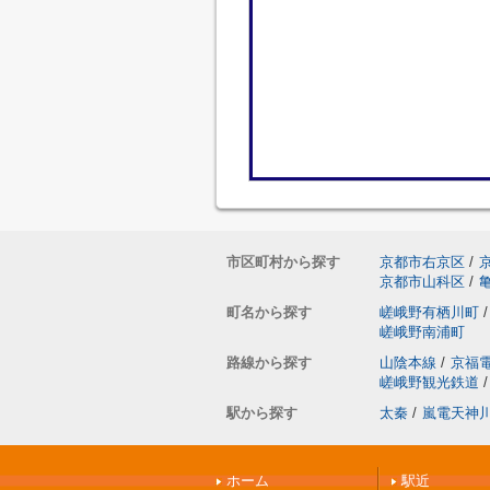
市区町村から探す
京都市右京区
/
京都市山科区
/
町名から探す
嵯峨野有栖川町
/
嵯峨野南浦町
路線から探す
山陰本線
/
京福
嵯峨野観光鉄道
/
駅から探す
太秦
/
嵐電天神
ホーム
駅近