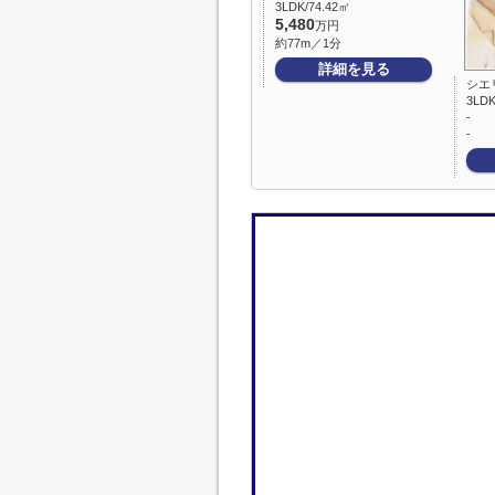
3LDK/74.42㎡
5,480
万円
約77m／1分
詳細を見る
シエ
3LDK
-
-