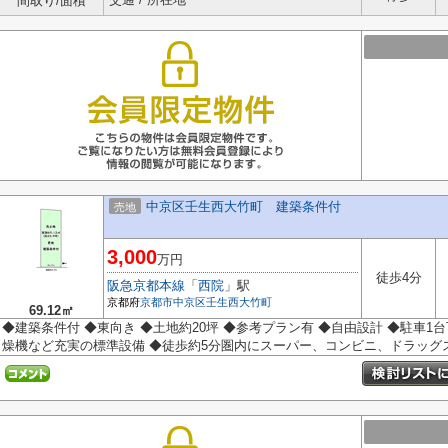
間取り/面積
中京区壬生西大竹町 建築条件付
売地
3,000
万円
徒歩4分
阪急京都本線
「
西院
」駅
京都府
京都市中京区
壬生西大竹町
69.12㎡
◆建築条件付 ◆東向き ◆土地約20坪 ◆参考プラン有 ◆自由設計 ◆駐車1
燥機など充実の標準設備 ◆徒歩約5分圏内にスーパー、コンビニ、ドラッグスト