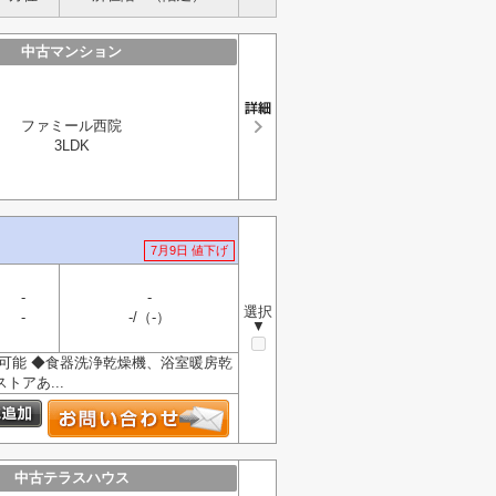
中古マンション
ファミール西院
3LDK
7月9日 値下げ
-
-
選択
-
-/（-）
▼
台可能 ◆食器洗浄乾燥機、浴室暖房乾
アあ...
中古テラスハウス