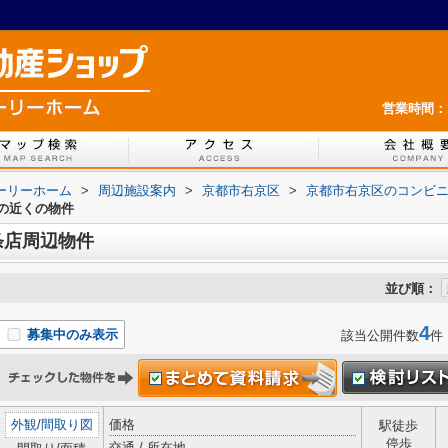
営業時間：1
ホーリーホーム
>
周辺施設案内
>
京都市右京区
>
京都市右京区のコンビ
の近くの物件
条店周辺物件
並び順：
4
募集中のみ表示
該当公開件数
件
外観
/
間取り図
価格
駅徒歩
停歩
交通 / 所在地