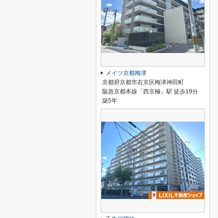
メイツ京都梅津
京都府京都市右京区梅津神田町
阪急京都本線「西京極」駅 徒歩19分
築5年