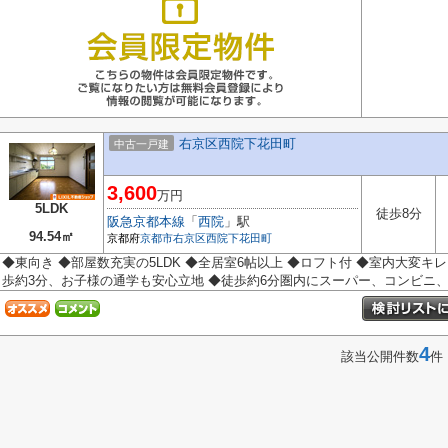
右京区西院下花田町
中古一戸建
3,600
万円
5LDK
徒歩8分
阪急京都本線
「
西院
」駅
94.54㎡
京都府
京都市右京区
西院下花田町
◆東向き ◆部屋数充実の5LDK ◆全居室6帖以上 ◆ロフト付 ◆室内大変キ
歩約3分、お子様の通学も安心立地 ◆徒歩約6分圏内にスーパー、コンビニ、ド
4
該当公開件数
件