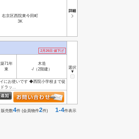
右京区西院東今田町
3K
2月26日 値下げ
築71年
木造
選択
東
-/（2階建）
▼
レイにお使いです ◆西院小学校まで徒
ラッ...
4
2
1-4
 販売数
件 (会員物件
件)
件表示