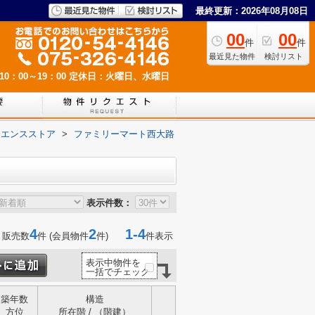
最終更新：2026年08月08日
00
00
件
件
最近見た物件
検討リスト
0：00～19：00
定休日：火曜日、水曜日
ニエンスストア
>
ファミリーマート西大路
表示件数：
4
2
1-4
 販売数
件 (会員物件
件)
件表示
表示中物件を
一括でチェック
築年数
構造
方位
所在階 / （階建）