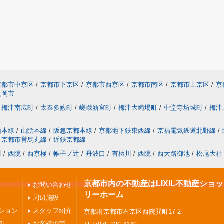
京都市中京区
/
京都市下京区
/
京都市西京区
/
京都市南区
/
京都市上京区
/
京
亀岡市
梅津南広町
/
太秦多藪町
/
嵯峨新宮町
/
梅津大縄場町
/
中堂寺坊城町
/
梅津
山本線
/
山陰本線
/
阪急京都本線
/
京都地下鉄東西線
/
京福電気鉄道北野線
/
京都市営烏丸線
/
近鉄京都線
川
/
西院
/
西京極
/
帷子ノ辻
/
丹波口
/
有栖川
/
西院
/
西大路御池
/
松尾大社
京都市内の不動産はLIXIL不動産ショ
お問い合わせ
リーホーム
周辺施設
ション
スタッフ紹介
京都府京都市右京区西院巽町17-2
み
お客様の声