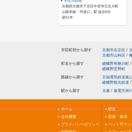
壬生川団地
京都府京都市下京区中堂寺壬生川町
山陰本線「丹波口」駅 徒歩6分
築51年
市区町村から探す
京都市右京区
/
京都市山科区
/
町名から探す
嵯峨野有栖川町
/
嵯峨野芝野町
路線から探す
京福電気鉄道嵐
嵯峨野観光鉄道
/
駅から探す
太秦
/
嵐電天神
ホーム
駅近
会社概要
新築・築浅
プライバシーポリシー
ペット可マン
利用規約
リフォーム済