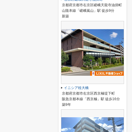
京都府京都市右京区嵯峨天龍寺油掛町
山陰本線「嵯峨嵐山」駅 徒歩9分
新築
イニシア桂大橋
京都府京都市右京区西京極堤下町
阪急京都本線「西京極」駅 徒歩16分
築9年