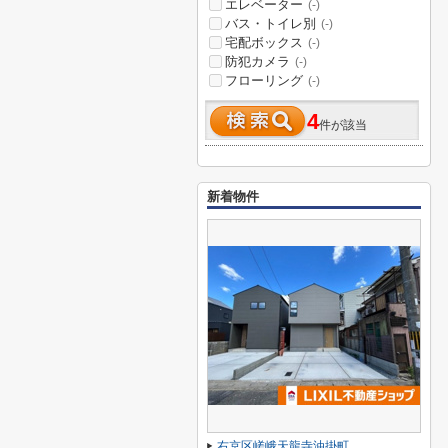
エレベーター
(-)
バス・トイレ別
(-)
宅配ボックス
(-)
防犯カメラ
(-)
フローリング
(-)
4
件が該当
新着物件
右京区嵯峨天龍寺油掛町