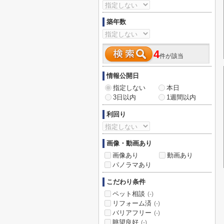
築年数
4
件が該当
情報公開日
指定しない
本日
3日以内
1週間以内
利回り
画像・動画あり
画像あり
動画あり
パノラマあり
こだわり条件
ペット相談
(-)
リフォーム済
(-)
バリアフリー
(-)
眺望良好
(-)