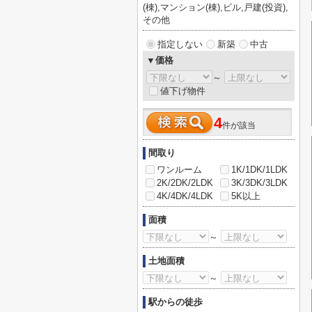
(棟),マンション(棟),ビル,戸建(投資),
その他
指定しない
新築
中古
▼価格
～
値下げ物件
4
件が該当
間取り
ワンルーム
1K/1DK/1LDK
2K/2DK/2LDK
3K/3DK/3LDK
4K/4DK/4LDK
5K以上
面積
～
土地面積
～
駅からの徒歩