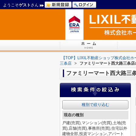
ようこそ
ゲスト
さん
【TOP】LIXIL不動産ショップ株式会社
三条店
>
ファミリーマート西大路三条店
ファミリーマート西大路三
種別で絞り込む
現在の種別
戸建(売買),マンション(売買),土地(売
買),店舗(売買),事務所(売買),住宅以外
建物全部,投資マンション,アパート