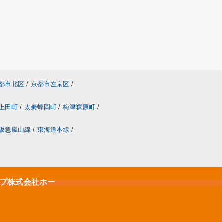
都市北区
/
京都市左京区
/
上田町
/
太秦蜂岡町
/
梅津罧原町
/
阪急嵐山線
/
東海道本線
/
ップ株式会社ホー