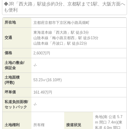
◆JR「西大路」駅徒歩約3分、京都駅まで1駅、大阪方面へ
も便利
所在地
京都府
京都市下京区
梅小路高畑町
東海道本線
「
西大路
」駅 徒歩3分
交通
山陰本線
「
梅小路京都西
」駅 徒歩13分
山陰本線
「
丹波口
」駅 徒歩22分
価格
2,600万円
土地の敷金/
-/-
保証金
土地面積
53.23㎡(16.10坪)
(坪数)
坪単価
161.49万円
私道負担面積/
-/-
セットバック
角地(南 公道 5.7
m 間口 7.4m)(東
土地権利
所有権
接道状況
私道 4.0m 間口