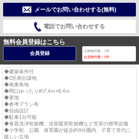
メールでお問い合わせする(無料)
電話でお問い合わせする
無料会員登録はこちら
公開物件数：
0
件
会員登録
会員物件数：
0
件
◆建築条件付
◆2区画分譲地
◆南東角地
◆間口ゆったり約7.4ｍ×6.4ｍ
◆更地
◆参考プラン有
◆自由設計
◆駐車1台可能
◆食器洗浄乾燥機、浴室暖房乾燥機など充実の標準設備
◆小学校、公園、保育園が徒歩約9分圏内、子育て世代に
嬉しい立地