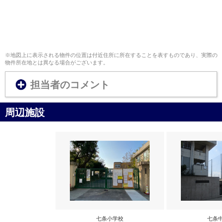
※地図上に表示される物件の位置は付近住所に所在することを表すものであり、実際の
物件所在地とは異なる場合がございます。
担当者のコメント
周辺施設
七条小学校
七条