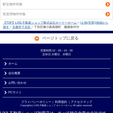
駅近物件特集
投資用物件特集
【TOP】LIXIL不動産ショップ株式会社ホーリーホーム
>
(土地(売買))地域から
探す
>
京都市下京区
>
下京区梅小路高畑町 建築条件付
ページトップに戻る
営業時間:10：00～19：00
定休日:火曜日、水曜日
ホーム
会社概要
お問い合わせ
PCサイト
プライバシーポリシー
利用規約
｜アクセスマップ
｜
Copyright(c) LIXIL不動産ショップ ホーリーホーム All rights reserved.