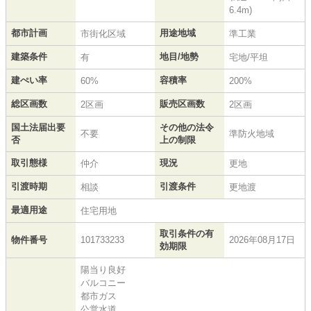
6.4m)
都市計画
用途地域
市街化区域
準工業
建築条件
地目/地勢
有
宅地/平坦
建ぺい率
容積率
60%
200%
総区画数
販売区画数
2区画
2区画
国土法届出要
その他の法令
不要
準防火地域
否
上の制限
取引態様
現況
仲介
更地
引渡時期
引渡条件
相談
更地渡
最適用途
住宅用地
取引条件の有
物件番号
101733233
2026年08月17日
効期限
陽当り良好
バルコニー
都市ガス
公営水道