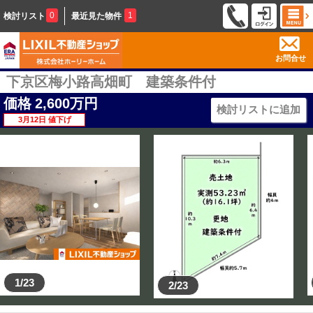
0
1
検討リスト
最近見た物件
お問合せ
下京区梅小路高畑町 建築条件付
価格
2,600
万円
検討リストに追加
3月12日 値下げ
1/23
2/23