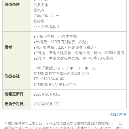
設備条件
公共下水
電気有
２面バルコニー
駐輪場
バイク置場あり
●七条小学校、七条中学校
●外構費：120万円別途要（税込）
備考
●設計監理費：120万円別途要（税込）
●1号地：準耐火建築物・角地の為、建ぺい率80％適用
●2号地：準耐火建築物の為、建ぺい率70％適用
LIXIL不動産ショップ ホーリーホーム
京都府京都市右京区西院巽町17-2
取扱会社
TEL:0120-54-4146
京都府知事 (4) 第13044号
情報更新日
2026年08月03日
更新予定日
2026年08月17日
情報の見方
※建築条件付き土地とは、その土地に建築する建物の建築請負契約が、 一定
期間内に成立することを条件として売買される土地のことをいいます。 建築