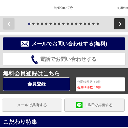
約492m／7分
約894
前
メールでお問い合わせする(無料)
電話でお問い合わせする
無料会員登録はこちら
公開物件数：
0
件
会員登録
会員物件数：
0
件
メールで共有する
LINEで共有する
こだわり特集