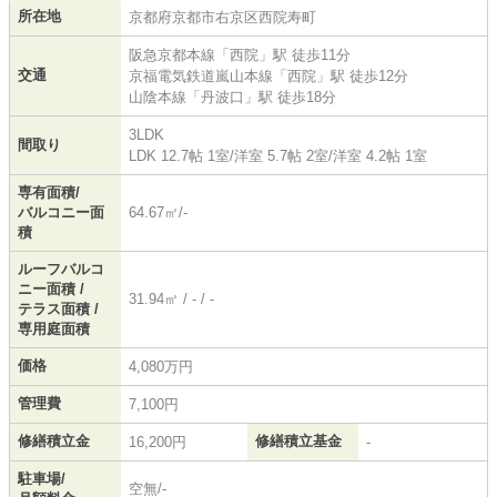
所在地
京都府
京都市右京区
西院寿町
阪急京都本線
「
西院
」駅 徒歩11分
交通
京福電気鉄道嵐山本線
「
西院
」駅 徒歩12分
山陰本線
「
丹波口
」駅 徒歩18分
3LDK
間取り
LDK 12.7帖 1室
/
洋室 5.7帖 2室
/
洋室 4.2帖 1室
専有面積/
バルコニー面
64.67㎡/-
積
ルーフバルコ
ニー面積 /
31.94㎡ / - / -
テラス面積 /
専用庭面積
価格
4,080万円
管理費
7,100円
修繕積立金
修繕積立基金
16,200円
-
駐車場/
空無/-