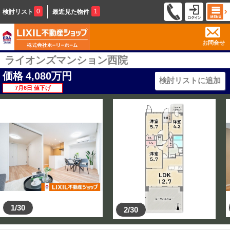
0
1
検討リスト
最近見た物件
お問合せ
ライオンズマンション西院
価格
4,080
万円
検討リストに追加
7月6日 値下げ
1/30
2/30