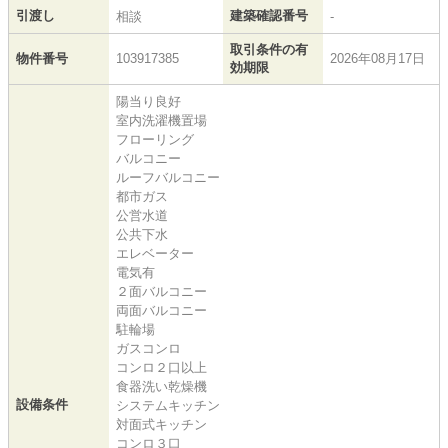
引渡し
建築確認番号
相談
-
取引条件の有
物件番号
103917385
2026年08月17日
効期限
陽当り良好
室内洗濯機置場
フローリング
バルコニー
ルーフバルコニー
都市ガス
公営水道
公共下水
エレベーター
電気有
２面バルコニー
両面バルコニー
駐輪場
ガスコンロ
コンロ２口以上
食器洗い乾燥機
設備条件
システムキッチン
対面式キッチン
コンロ３口