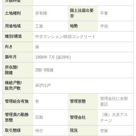
月額料金
国土法届出要
土地権利
所有権
不要
否
用途地域
地勢
工業
平坦
種別/構造
中古マンション/鉄筋コンクリート
向き
南
築年月
1998年 7月 (築28年)
所在階/
2階/ 9階建
階建
棟総戸数/
45戸/1戸
販売戸数
管理会社に全部
管理組合有無
有
管理形態
委託
管理員の勤務
（株）大京アス
日勤
管理会社
形態
テージ
取引態様
現況
仲介
空家