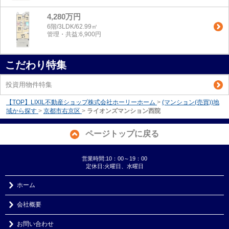
4,280万円
6階/3LDK/62.99㎡
管理・共益:6,900円
こだわり特集
投資用物件特集
【TOP】LIXIL不動産ショップ株式会社ホーリーホーム
>
(マンション(売買))地
域から探す
>
京都市右京区
>
ライオンズマンション西院
ページトップに戻る
営業時間:10：00～19：00
定休日:火曜日、水曜日
ホーム
会社概要
お問い合わせ