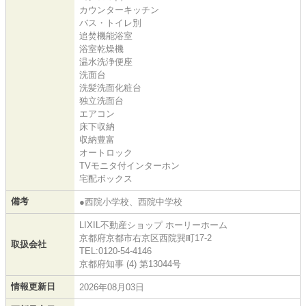
カウンターキッチン
バス・トイレ別
追焚機能浴室
浴室乾燥機
温水洗浄便座
洗面台
洗髪洗面化粧台
独立洗面台
エアコン
床下収納
収納豊富
オートロック
TVモニタ付インターホン
宅配ボックス
備考
●西院小学校、西院中学校
LIXIL不動産ショップ ホーリーホーム
京都府京都市右京区西院巽町17-2
取扱会社
TEL:0120-54-4146
京都府知事 (4) 第13044号
情報更新日
2026年08月03日