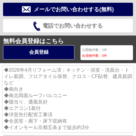
メールでお問い合わせする(無料)
電話でお問い合わせする
無料会員登録はこちら
公開物件数：
0
件
会員登録
会員物件数：
0
件
◆2026年4月リフォーム済：キッチン・浴室・洗面台・ト
イレ新調、フロアタイル張替、クロス・CF貼替、建具新調
など
◆南向き
◆南北両面ルーフバルコニー
◆陽当り、通風良好
◆エアコン1基付
◆洋室先行配管工事済
◆全居室・廊下・床下収納有
◆イオンモール京都五条まで徒歩約3分