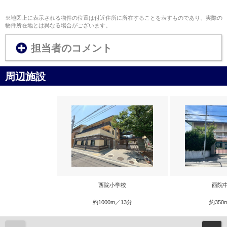
※地図上に表示される物件の位置は付近住所に所在することを表すものであり、実際の
物件所在地とは異なる場合がございます。
担当者のコメント
周辺施設
西院小学校
西院
約1000m／13分
約350