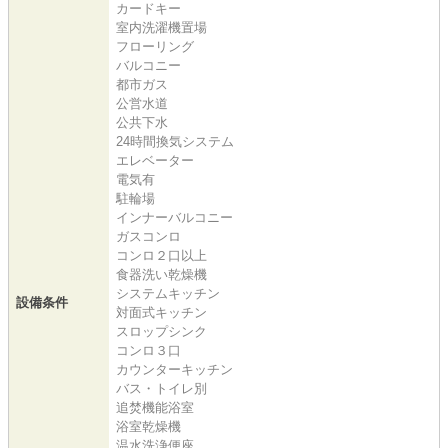
カードキー
室内洗濯機置場
フローリング
バルコニー
都市ガス
公営水道
公共下水
24時間換気システム
エレベーター
電気有
駐輪場
インナーバルコニー
ガスコンロ
コンロ２口以上
食器洗い乾燥機
システムキッチン
設備条件
対面式キッチン
スロップシンク
コンロ３口
カウンターキッチン
バス・トイレ別
追焚機能浴室
浴室乾燥機
温水洗浄便座