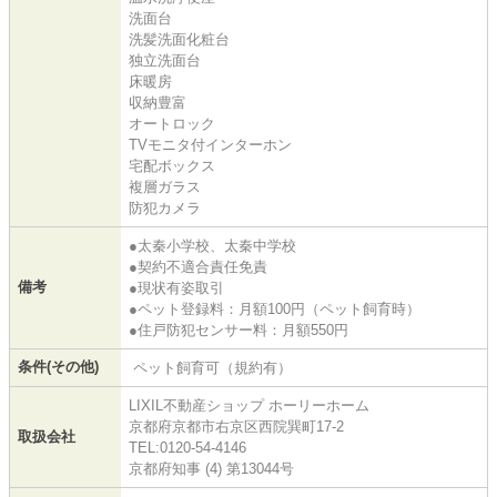
洗面台
洗髪洗面化粧台
独立洗面台
床暖房
収納豊富
オートロック
TVモニタ付インターホン
宅配ボックス
複層ガラス
防犯カメラ
●太秦小学校、太秦中学校
●契約不適合責任免責
備考
●現状有姿取引
●ペット登録料：月額100円（ペット飼育時）
●住戸防犯センサー料：月額550円
条件(その他)
ペット飼育可（規約有）
LIXIL不動産ショップ ホーリーホーム
京都府京都市右京区西院巽町17-2
取扱会社
TEL:0120-54-4146
京都府知事 (4) 第13044号