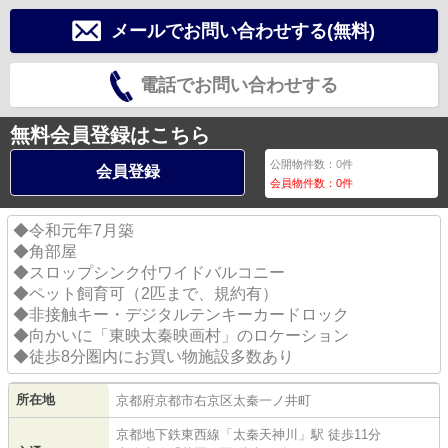
メールでお問い合わせする(無料)
電話でお問い合わせする
無料会員登録はこちら
公開物件数：
0
件
会員登録
会員物件数：
0
件
◆令和元年7月築
◆角部屋
◆スロップシンク付ワイドバルコニー
◆ペット飼育可（2匹まで、規約有）
◆非接触キー・デジタルテンキーカードロック
◆向かいに「東映太秦映画村」のロケーション
◆徒歩8分圏内にお買い物施設多数あり
所在地
京都府
京都市右京区
太秦一ノ井町
京都地下鉄東西線
「
太秦天神川
」駅 徒歩11分