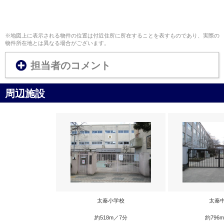
※地図上に表示される物件の位置は付近住所に所在することを表すものであり、実際の
物件所在地とは異なる場合がございます。
担当者のコメント
周辺施設
太秦小学校
太秦
約518m／7分
約796