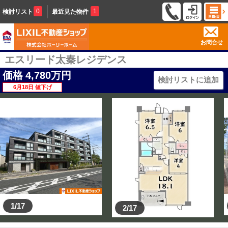
0
1
検討リスト
最近見た物件
お問合せ
エスリード太秦レジデンス
価格
4,780
万円
検討リストに追加
6月18日 値下げ
1/17
2/17