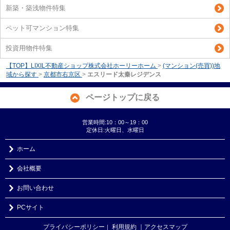
新築・築浅物件特集
ペット可マンション特集
投資用物件特集
【TOP】LIXIL不動産ショップ株式会社ホーリーホーム
>
(マンション(売買))地
域から探す
>
京都市右京区
>
エスリード太秦レジデンス
ページトップに戻る
営業時間:10：00～19：00
定休日:火曜日、水曜日
ホーム
会社概要
お問い合わせ
PCサイト
プライバシーポリシー
利用規約
｜アクセスマップ
｜