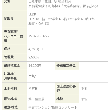
交通
山陰本線
「
花園
」駅 徒歩11分
京福電気鉄道嵐山本線
「
太秦広隆寺
」駅 徒歩5分
3LDK
間取り
LDK 18.1帖 1室
/
洋室 6.5帖 1室
/
洋室 6.0帖 1室
/
和室 4.0帖 1室
専有面積/
バルコニー面
75.02㎡/6.65㎡
積
価格
4,780万円
管理費
9,500円
修繕積立金
修繕積立基金
14,200円
-
駐車場/
空無/-
月額料金
国土法届出要
土地権利
所有権
不要
否
用途地域
地勢
第一種住居
平坦
種別/構造
中古マンション/鉄筋コンクリート