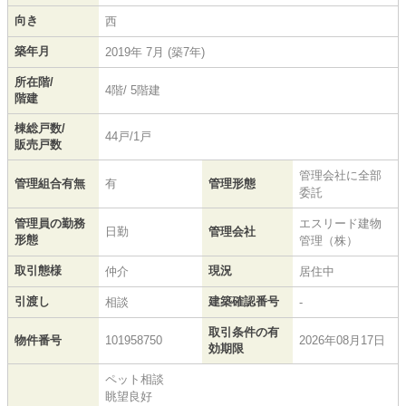
向き
西
築年月
2019年 7月 (築7年)
所在階/
4階/ 5階建
階建
棟総戸数/
44戸/1戸
販売戸数
管理会社に全部
管理組合有無
有
管理形態
委託
管理員の勤務
エスリード建物
日勤
管理会社
形態
管理（株）
取引態様
現況
仲介
居住中
引渡し
建築確認番号
相談
-
取引条件の有
物件番号
101958750
2026年08月17日
効期限
ペット相談
眺望良好