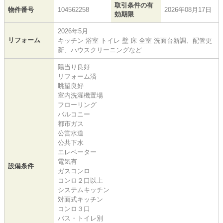
取引条件の有
物件番号
104562258
2026年08月17日
効期限
2026年5月
リフォーム
キッチン 浴室 トイレ 壁 床 全室 洗面台新調、配管更
新、ハウスクリーニングなど
陽当り良好
リフォーム済
眺望良好
室内洗濯機置場
フローリング
バルコニー
都市ガス
公営水道
公共下水
エレベーター
電気有
設備条件
ガスコンロ
コンロ２口以上
システムキッチン
対面式キッチン
コンロ３口
バス・トイレ別