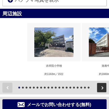
パノラマ写真を表示
周辺施設
吉祥院小学校
洛南
約1163m／15分
約1660
前
メールでお問い合わせする(無料)