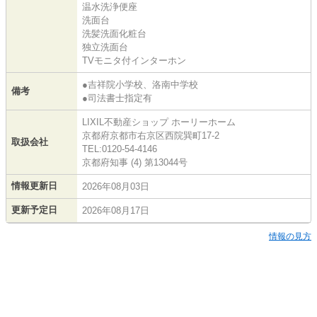
温水洗浄便座
洗面台
洗髪洗面化粧台
独立洗面台
TVモニタ付インターホン
●吉祥院小学校、洛南中学校
備考
●司法書士指定有
LIXIL不動産ショップ ホーリーホーム
京都府京都市右京区西院巽町17-2
取扱会社
TEL:0120-54-4146
京都府知事 (4) 第13044号
情報更新日
2026年08月03日
更新予定日
2026年08月17日
情報の見方