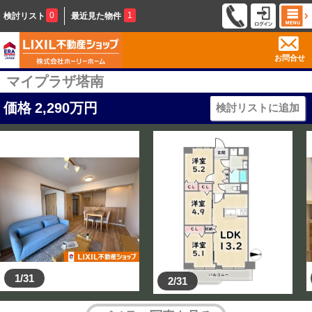
0
1
検討リスト
最近見た物件
お問合せ
マイプラザ塔南
価格
2,290
万円
検討リストに追加
1/31
2/31