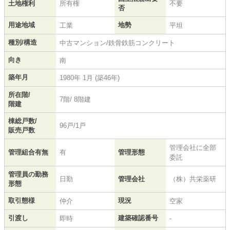
土地権利
所有権
不要
否
用途地域
地勢
工業
平坦
種別/構造
中古マンション/鉄骨鉄筋コンクリート
向き
南
築年月
1980年 1月 (築46年)
所在階/
7階/ 8階建
階建
棟総戸数/
96戸/1戸
販売戸数
管理会社に全部
管理組合有無
有
管理形態
委託
管理員の勤務
日勤
管理会社
（株）共栄薬研
形態
取引態様
現況
仲介
空家
引渡し
建築確認番号
即時
-