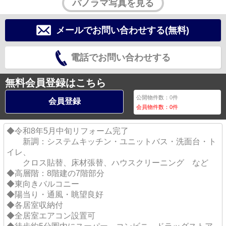
パノラマ写真を見る
メールでお問い合わせする(無料)
電話でお問い合わせする
無料会員登録はこちら
公開物件数：
0
件
会員登録
会員物件数：
0
件
◆令和8年5月中旬リフォーム完了
新調：システムキッチン・ユニットバス・洗面台・ト
イレ、
クロス貼替、床材張替、ハウスクリーニング など
◆高層階：8階建の7階部分
◆東向きバルコニー
◆陽当り・通風・眺望良好
◆各居室収納付
◆全居室エアコン設置可