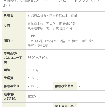
◆徒歩約5分圏内にスーパー、コンビニ、ドラッグストア
あり
所在地
京都府
京都市南区
吉祥院仁木ノ森町
東海道本線
「
西大路
」駅 徒歩22分
交通
東海道本線
「
桂川
」駅 徒歩25分
3LDK
間取り
LDK 13.2帖 1室
/
洋室 5.2帖 1室
/
和室 5.1帖 1室
/
洋室 4.9帖 1室
専有面積/
バルコニー面
66.00㎡/7.90㎡
積
価格
2,290万円
管理費
4,560円
修繕積立金
修繕積立基金
7,130円
-
駐車場/
空無/-
月額料金
国土法届出要