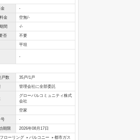
基金
-
料金
空無/-
期間
-/-
要否
不要
平坦
-
売戸数
35戸/1戸
態
管理会社に全部委託
グローバルコミュニティ株式
社
会社
空家
番号
-
効期限
2026年08月17日
フローリング
バルコニー
都市ガス