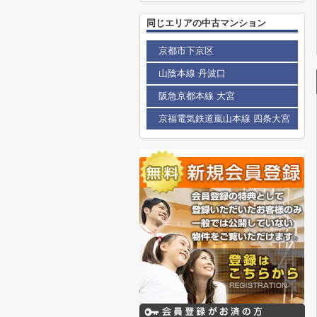
同じエリアの中古マンション
京都市下京区
山陰本線 丹波口
阪急京都本線 大宮
京福電気鉄道嵐山本線 四条大宮