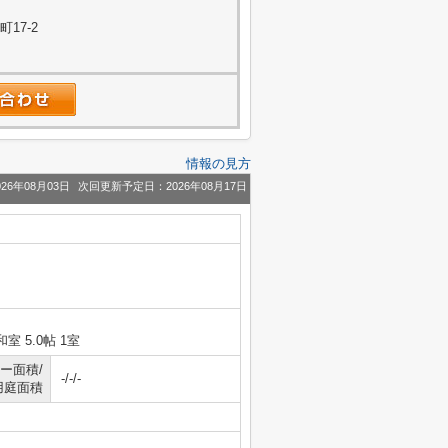
17-2
情報の見方
26年08月03日
次回更新予定日：2026年08月17日
和室 5.0帖 1室
ー面積/
-/-/-
用庭面積