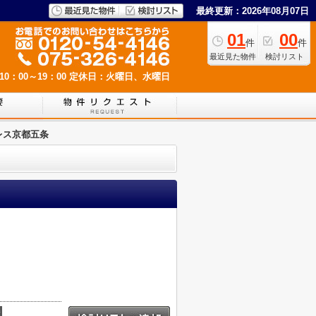
最終更新：2026年08月07日
01
00
件
件
最近見た物件
検討リスト
0：00～19：00
定休日：火曜日、水曜日
レス京都五条
積