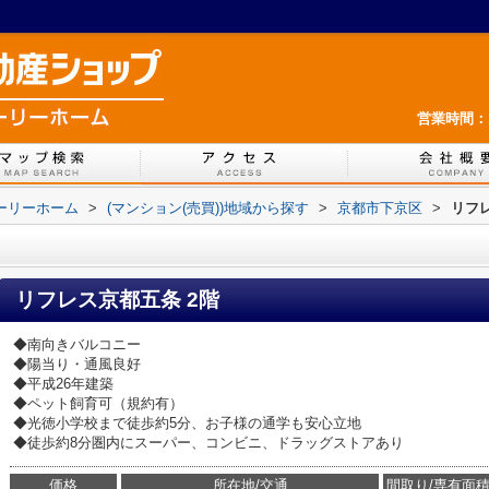
営業時間：1
ホーリーホーム
>
(マンション(売買))地域から探す
>
京都市下京区
>
リフ
リフレス京都五条 2階
◆南向きバルコニー
◆陽当り・通風良好
◆平成26年建築
◆ペット飼育可（規約有）
◆光徳小学校まで徒歩約5分、お子様の通学も安心立地
◆徒歩約8分圏内にスーパー、コンビニ、ドラッグストアあり
価格
所在地/交通
間取り/専有面