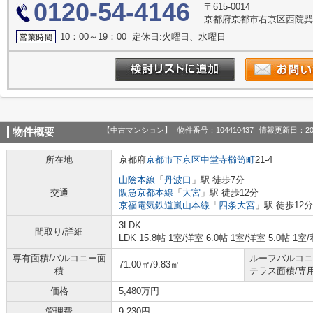
0120-54-4146
〒615-0014
京都府京都市右京区西院巽町
10：00～19：00 定休日:火曜日、水曜日
【中古マンション】
物件番号：104410437
情報更新日：20
物件概要
所在地
京都府
京都市下京区
中堂寺櫛笥町
21-4
山陰本線
「
丹波口
」駅 徒歩7分
交通
阪急京都本線
「
大宮
」駅 徒歩12分
京福電気鉄道嵐山本線
「
四条大宮
」駅 徒歩12分
3LDK
間取り/詳細
LDK 15.8帖 1室
/
洋室 6.0帖 1室
/
洋室 5.0帖 1室
/
専有面積/バルコニー面
ルーフバルコニ
71.00㎡/9.83㎡
積
テラス面積/専
価格
5,480万円
管理費
9,230円