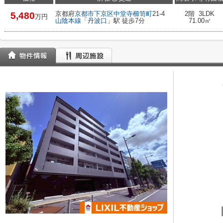
京都府
京都市下京区
中堂寺櫛笥町
21-4
2階 3LDK
5,480
万円
山陰本線
「
丹波口
」駅 徒歩7分
71.00㎡