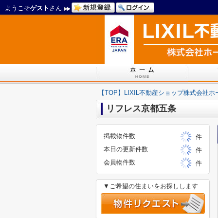
ようこそ
ゲスト
さん
【TOP】LIXIL不動産ショップ株式会社
リフレス京都五条
掲載物件数
件
本日の更新件数
件
会員物件数
件
▼ご希望の住まいをお探しします