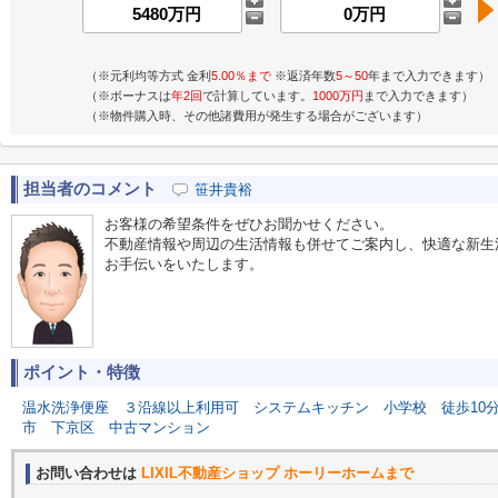
（※元利均等方式 金利
5.00％まで
※返済年数
5～50
年まで入力できます）
（※ボーナスは
年2回
で計算しています。
1000万円
まで入力できます）
（※物件購入時、その他諸費用が発生する場合がございます）
担当者のコメント
笹井貴裕
お客様の希望条件をぜひお聞かせください。
不動産情報や周辺の生活情報も併せてご案内し、快適な新生
お手伝いをいたします。
ポイント・特徴
温水洗浄便座
３沿線以上利用可
システムキッチン
小学校
徒歩10
市
下京区
中古マンション
お問い合わせは
LIXIL不動産ショップ ホーリーホームまで