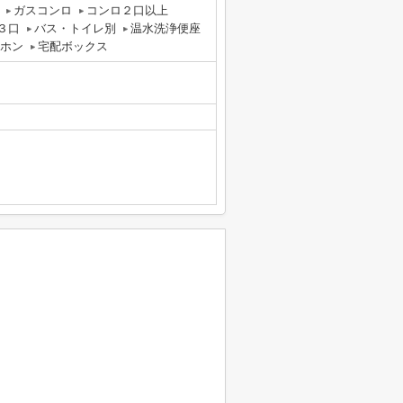
ガスコンロ
コンロ２口以上
３口
バス・トイレ別
温水洗浄便座
ーホン
宅配ボックス