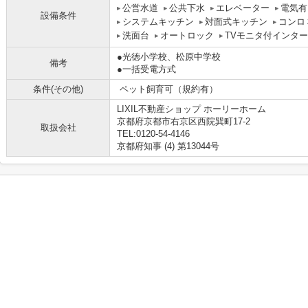
公営水道
公共下水
エレベーター
電気有
設備条件
システムキッチン
対面式キッチン
コンロ
洗面台
オートロック
TVモニタ付インタ
●光徳小学校、松原中学校
備考
●一括受電方式
条件(その他)
ペット飼育可（規約有）
LIXIL不動産ショップ ホーリーホーム
京都府京都市右京区西院巽町17-2
取扱会社
TEL:0120-54-4146
京都府知事 (4) 第13044号