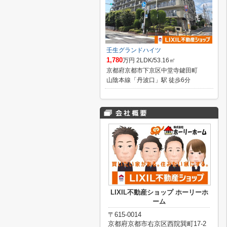
壬生グランドハイツ
1,780
万円 2LDK/53.16㎡
京都府京都市下京区中堂寺鍵田町
山陰本線「丹波口」駅 徒歩6分
LIXIL不動産ショップ ホーリーホ
ーム
〒615-0014
京都府京都市右京区西院巽町17-2